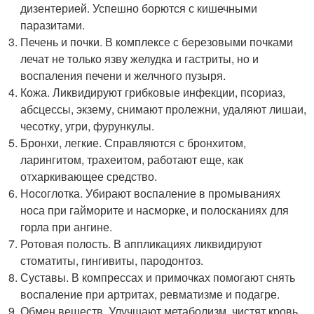
дизентерией. Успешно борются с кишечными
паразитами.
Печень и почки. В комплексе с березовыми почками
лечат не только язву желудка и гастриты, но и
воспаления печени и желчного пузыря.
Кожа. Ликвидируют грибковые инфекции, псориаз,
абсцессы, экзему, снимают пролежни, удаляют лишаи,
чесотку, угри, фурункулы.
Бронхи, легкие. Справляются с бронхитом,
ларингитом, трахеитом, работают еще, как
отхаркивающее средство.
Носоглотка. Убирают воспаление в промываниях
носа при гайморите и насморке, и полосканиях для
горла при ангине.
Ротовая полость. В аппликациях ликвидируют
стоматиты, гингивиты, пародонтоз.
Суставы. В компрессах и примочках помогают снять
воспаление при артритах, ревматизме и подагре.
Обмен веществ. Улучшают метаболизм, чистят кровь,