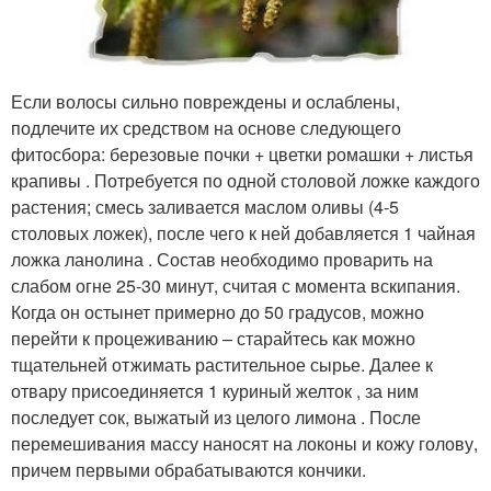
Если волосы сильно повреждены и ослаблены,
подлечите их средством на основе следующего
фитосбора: березовые почки + цветки ромашки + листья
крапивы . Потребуется по одной столовой ложке каждого
растения; смесь заливается маслом оливы (4-5
столовых ложек), после чего к ней добавляется 1 чайная
ложка ланолина . Состав необходимо проварить на
слабом огне 25-30 минут, считая с момента вскипания.
Когда он остынет примерно до 50 градусов, можно
перейти к процеживанию – старайтесь как можно
тщательней отжимать растительное сырье. Далее к
отвару присоединяется 1 куриный желток , за ним
последует сок, выжатый из целого лимона . После
перемешивания массу наносят на локоны и кожу голову,
причем первыми обрабатываются кончики.