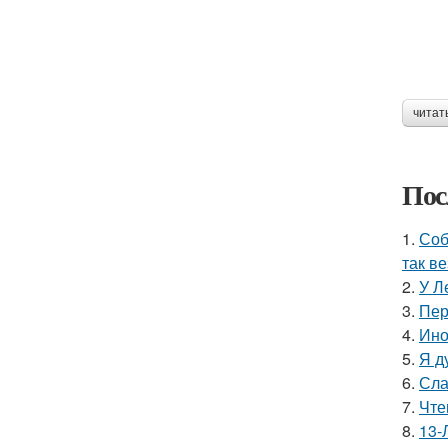
читат
Пос
1.
Соб
так в
2.
У Л
3.
Пер
4.
Ино
5.
Я д
6.
Сла
7.
Чте
8.
13-