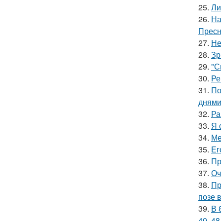
25.
Ли
26.
На
Пресн
27.
Не
28.
Зр
29.
"С
30.
Ре
31.
По
днями
32.
Ра
33.
Я 
34.
Ме
35.
Ег
36.
Пр
37.
Оч
38.
Пр
позе 
39.
В 
40, 48