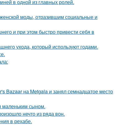
иней в одной из главных ролей.
 женской моды, отразившим социальные и
него и при этом быстро привести себя в
ашнего ухода, который используют годами.
е.
ала:
's Bazaar на Metgala и занял семнадцатое место
и маленьким сыном.
оизошло нечто из ряда вон.
ния в рехабе.