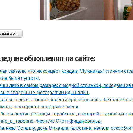
ь дальше →
ледние обновления на сайте:
чак сказала, что на концерт крида в "Лужниках" сгоняли сту
езде были пустоты.
еши лето в самом разгаре: с модной стрижкой, походами за
вые свадебные фотографии иды Галич.
гда вы просите меня заплести прическу вовсе без канекало
умала, она просто подстрижет меня.
бые и редкие ресницы - проблема, с которой сталкиваются 
ние_в_таверне. Фрэнсис Скотт фицджеральд.
Летнюю Эстеллу, дочь Михаила галустяна, начали оскорблять