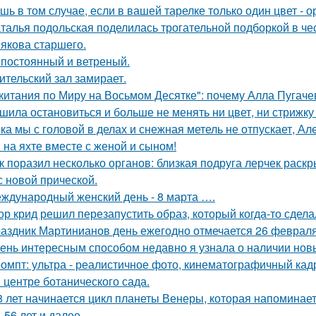
шь в том случае, если в вашей тарелке только один цвет -
талья подольская поделилась трогательной подборкой в чес
якова старшего.
постоянный и ветреный.
ительский зал замирает.
китания по Миру на Восьмом Десятке": почему Алла Пугачев
шила остановиться и больше не менять ни цвет, ни стрижку
ка мы с головой в делах и снежная метель не отпускает, 
 на яхте вместе с женой и сыном!
к поразил несколько органов: близкая подруга лерчек раск
с новой прической.
ждународный женский день - 8 марта ….
ор крид решил перезапустить образ, который когда-то сдел
аздник Мартинианов день ежегодно отмечается 26 февраля 
ень интересным способом недавно я узнала о наличии новы
омпт: ультра - реалистичное фото, кинематографичный кадр
в центре ботанического сада.
8 лет начинается цикл планеты Венеры, которая напоминает о 
, 56 лет и далее.