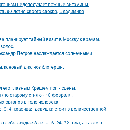
 организм недополучает важные витамины.
ть 80-летия своего свекра, Владимира
а планирует тайный визит в Москву к врачам.
 волос.
Александр Петров наслаждается солнечными
рыла новый диагноз блогерши.
ал его главным Крашем поп - сцены.
(по старому стилю - 13 февраля.
х органов в теле человека.
, 3: 4. красивая девушка стоит в величественной
себе каждые 8 лет - 16, 24, 32 года, а также в