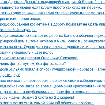
лгая Дорога в Дюнах" с выдающейся актрисой Лилитой озол
льшинство людей едят курагу просто как сладкий перекус.
1920-х годах заниженная талия стала ключевым элементом
урные изменения эпохи.
рошо собранная косметичка в дорогу помогает не брать лиш
ок в любой ситуации.
огда волосам не хватает не дорогих банок, а обычного дом
рмерский дом эштона катчера и милы кунис в Лос-анджелес
итча на ночь. Однажды к ежу в лесу подошли лисица и сказ
храни внешность и цвет волос.
тречайте: моя красотка Оксаночка Соколова.
чешь фото с мужем, без фотосессии?
дсон Уильямс попал в список лучших бьюти - образов Harper
адцати двух!
нее неизданная фотосессия лерчек со своим избранником 
подмосковном загсе во время церемонии бракосочетания пр
стра матранга опубликовала первое фото певца после лече
обрый день! Возьму 2 слота на 2 д модель!
о фото могло стать самой эпичной обложкой альбома.