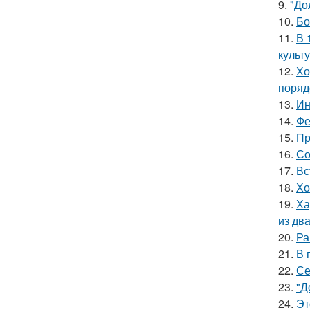
9.
"До
10.
Бо
11.
В 
культ
12.
Хо
поряд
13.
Ин
14.
Фе
15.
Пр
16.
Со
17.
Вс
18.
Хо
19.
Ха
из дв
20.
Ра
21.
В 
22.
Се
23.
"Д
24.
Эт