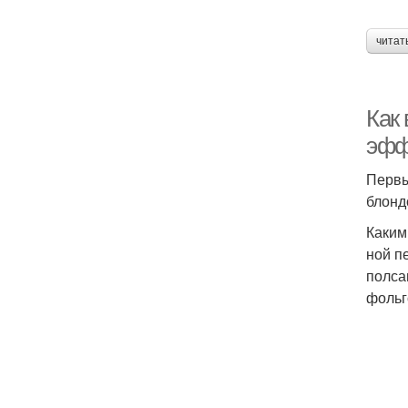
читат
Как
эфф
Первы
блонд
Каким
ной п
полса
фольг