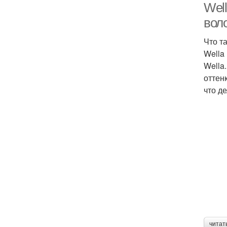
Well
вол
Что т
Wella
Wella
оттен
что д
читат