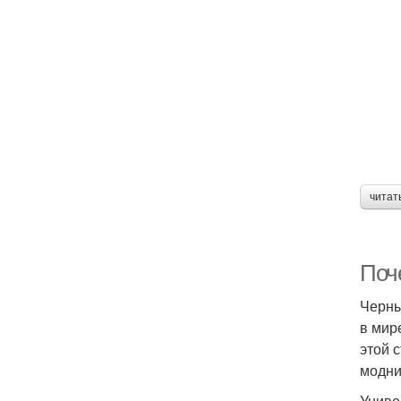
читат
Поч
Черны
в мир
этой 
модни
Униве