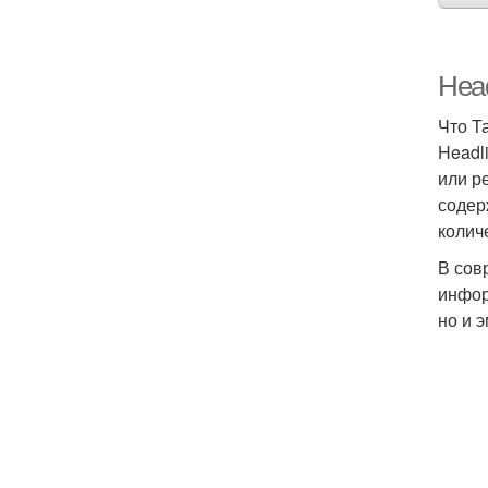
Head
Что Т
Headl
или р
содер
колич
В сов
инфор
но и 