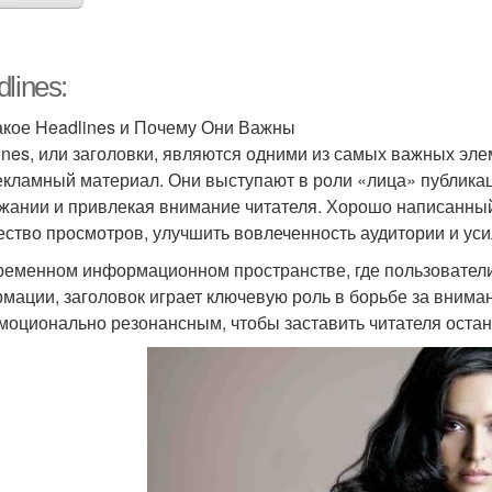
lines:
акое Headlines и Почему Они Важны
ines, или заголовки, являются одними из самых важных элеме
екламный материал. Они выступают в роли «лица» публикац
жании и привлекая внимание читателя. Хорошо написанны
ество просмотров, улучшить вовлеченность аудитории и ус
ременном информационном пространстве, где пользовател
мации, заголовок играет ключевую роль в борьбе за внима
эмоционально резонансным, чтобы заставить читателя остано