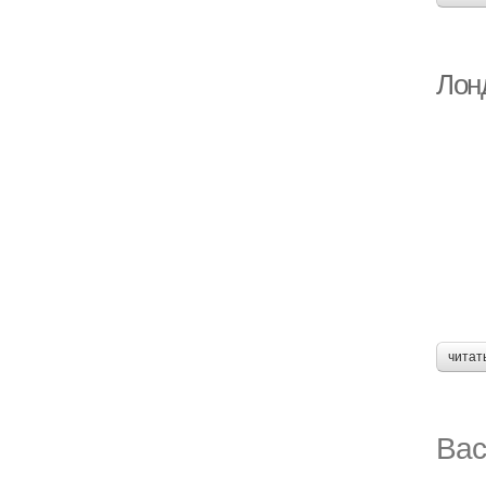
Лон
читат
Вас