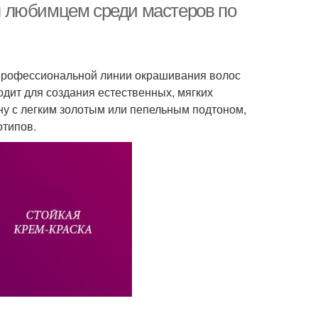
ал любимцем среди мастеров по
в профессиональной линии окрашивания волос
ходит для создания естественных, мягких
ину с легким золотым или пепельным подтоном,
отипов.