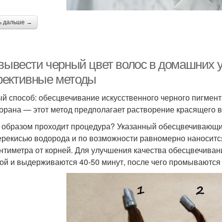
ь дальше →
 вывести черный цвет волос в домашних у
ективные методы
й способ: обесцвечивание искусственного черного пигмен
орана — этот метод предполагает растворение красящего в
 образом проходит процедура? Указанный обесцвечивающи
ерекисью водорода и по возможности равномерно наноситс
нтиметра от корней. Для улучшения качества обесцвечива
ой и выдерживаются 40-50 минут, после чего промываютс