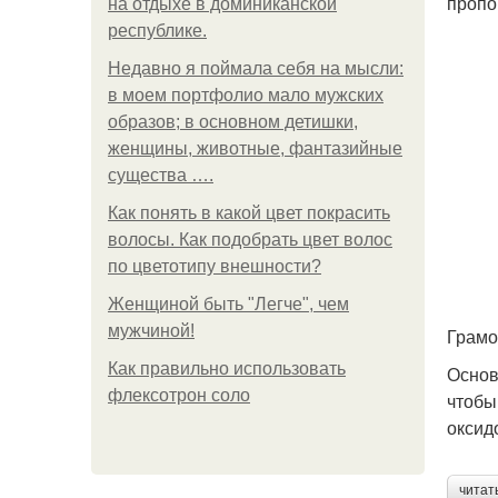
пропо
на отдыхе в доминиканской
республике.
Недавно я поймала себя на мысли:
в моем портфолио мало мужских
образов; в основном детишки,
женщины, животные, фантазийные
существа ….
Как понять в какой цвет покрасить
волосы. Как подобрать цвет волос
по цветотипу внешности?
Женщиной быть "Легче", чем
мужчиной!
Грамо
Как правильно использовать
Основ
флексотрон соло
чтобы
оксид
читат