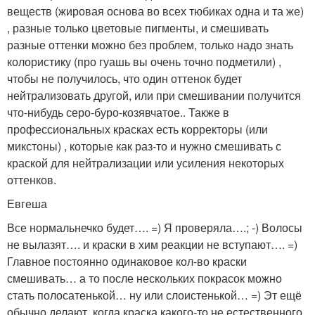
веществ (жировая основа во всех тюбиках одна и та же)
, разные только цветовые пигменты, и смешивать
разные оттенки можно без проблем, только надо знать
колористику (про гуашь вы очень точно подметили) ,
чтобы не получилось, что один оттенок будет
нейтрализовать другой, или при смешивании получится
что-нибудь серо-буро-козявчатое.. Также в
профессиональных красках есть корректоры (или
микстоны) , которые как раз-то и нужно смешивать с
краской для нейтрализации или усиления некоторых
оттенков.
Евгеша
Все нормальнечко будет…. =) Я проверяла….; -) Волосы
не вылазят…. и краски в хим реакции не вступают…. =)
Главное постоянно одинаковое кол-во краски
смешивать… а то после нескольких покрасок можно
стать полосатенькой… ну или слоистенькой… =) Эт ещё
обычно делают, когда краска какого-то не естественного