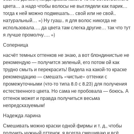
цвета… а надо чтобы волосы не выглядели как парик…
тогда к ней можно подмешать… свой или не свой..
натуральный… =) Ну гуаш.. я для волос никогда не
использовала…. да цвета там слегка другие… так что тут
я лучше промолчу…. =)
Соперница
насчёт темных оттенков не знаю, а вот блондинистые не
рекомендую — получится зеленый, его потом ой как
трудно смыть и перекрасить! Видела на какой-то краске
рекомендацию — смешать «чистые» оттенки с
промежуточными (что-то типа 8.0 с 8.23) для получения
естественного цвета. Но сама не пробовала — боюсь. А
оттенок может и правда получиться весьма
непредсказуемым!
Надежда ларина
Смешивать можно краски одной фирмы и т. д., чтобы
получить нужный оттенок. я всегда смешиваю и всё