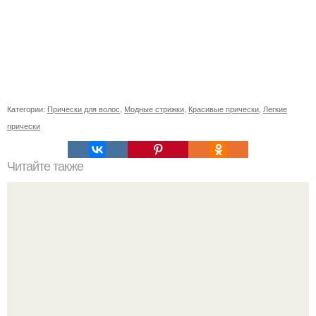
Категории:
Прически для волос
,
Модные стрижки
,
Красивые прически
,
Легкие
прически
Читайте также
Корейский уход за волосами. Моя корейская косметика
для восстановления волос