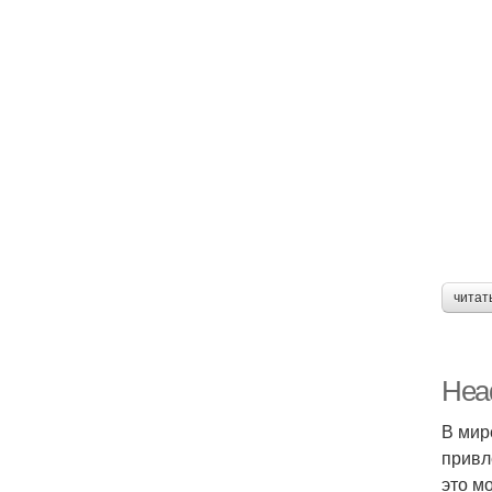
читат
Head
В мир
привл
это м