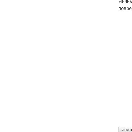
Яичны
повре
читат