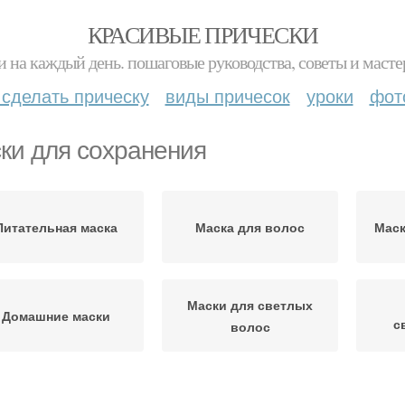
КРАСИВЫЕ ПРИЧЕСКИ
и на каждый день. пошаговые руководства, советы и масте
 сделать прическу
виды причесок
уроки
фот
ки для сохранения
Питательная маска
Маска для волос
Маск
Маски для светлых
Домашние маски
с
волос
Профессиональные
аска для блондинок
Пит