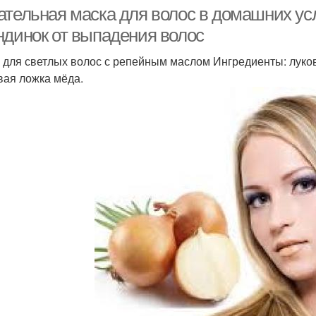
маски
ательная маска для волос в домашних ус
ндинок от выпадения волос
 для светлых волос с репейным маслом Ингредиенты: луков
ски для русых волос
вая ложка мёда.