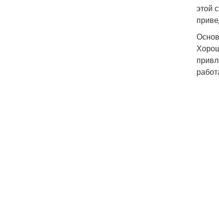
этой 
приве
Основ
Хорош
привл
работ