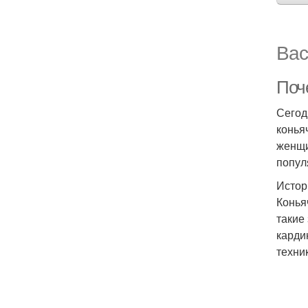
Вас
Поч
Сегод
конья
женщи
попул
Истор
Конья
такие
карди
техни