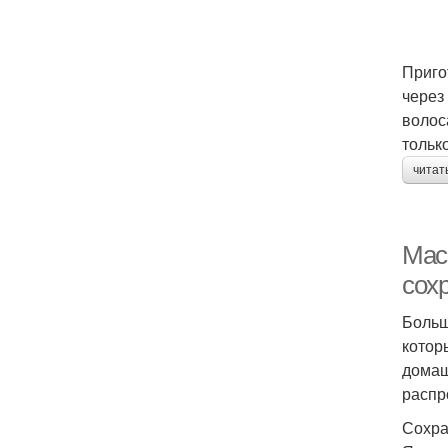
Приго
через
волос
тольк
читат
Мас
сох
Больш
котор
домаш
распр
Сохра