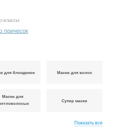
р-классы
о причесок
и для блондинок
Маски для волос
Маски для
Супер маски
ветловолосых
красавиц
Показать все
ательные маски
Маска для роста