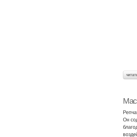
читат
Маск
Репча
Он со
благо
возде