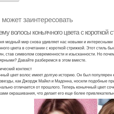
 может заинтересовать
ему волосы коньячного цвета с короткой
ня модный мир снова удивляет нас новыми и интересными 
чного цвета в сочетании с короткой стрижкой. Этот стиль б
н, став символом современности и изысканности. Но почему
ярными? Давайте разберемся в этом вместе.
ический контекст
чный цвет волос имеет долгую историю. Он был популярен ещ
 звезды, как Джордж Майкл и Мадонна, носили подобные при
нально отличается от прошлого. Теперь коньячный цвет со
ками окрашивания, что делает его еще более привлекатель