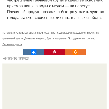
приемов пищи, а воды с медом — на перекус.
Пчелиный продукт позволяет быстро утолить чувство
голода, за счет своих высоких питательных свойств.
Категории:
Овощная диета
,
Гречневая диета
,
Диета для похудения
,
Гречки на
гречневой диете
,
Диета на неделю
,
Диета на гречке
,
Похудения на гречке
,
Белковая диета
Читайте также
Схема мужской стрижки. Классическая мужская стрижка
- точная пошаговая схема выполнения: