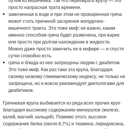
путем из кишечника. Так что перебирать крупу — это
просто напрасная трата времени.
замоченная в воде и при этом не проваренная греча
может стать причиной засорения желудочно-
кишечного тракта. Это тоже миф: не важно, каким
именно способом греча будет размочена, при варке
или просто при долгом нахождении в жидкости.
Можно даже просто замочить ее в кефире — и спустя
сутки спокойно есть.
греча и блюда из нее запрещены людям с диабетом.
Это тоже миф. Как раз таки эта крупа, благодаря
своему низкому гликемическому индексу, не только не
запрещена, но и вовсю рекомендует диетологами для
диабетиков.
Гречневая крупа выбивается из ряда всех прочих круп
благодаря высокому содержанию минералов (железо,
калий, магний, кальций). Помимо этого, высокое
содержание белка (около 6,7%) и тиамина, пиридоксина,