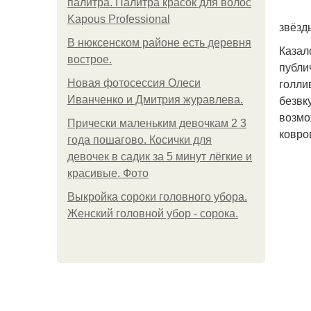
палитра. Палитра красок для волос
Kapous Professional
звёзд
В нюксенском районе есть деревня
Казал
вострое.
публи
голли
Новая фотосессия Олеси
безвк
Иванченко и Дмитрия журавлева.
возмо
Прически маленьким девочкам 2 3
ковро
года пошагово. Косички для
девочек в садик за 5 минут лёгкие и
красивые. Фото
Выкройка сороки головного убора.
Женский головной убор - сорока.