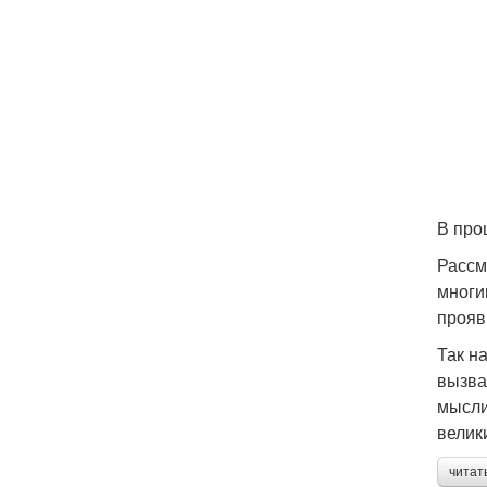
В про
Рассм
многи
прояв
Так н
вызва
мысли
велик
читат