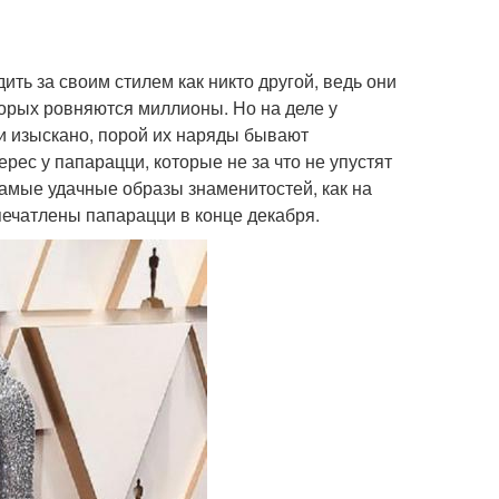
ить за своим стилем как никто другой, ведь они
орых ровняются миллионы. Но на деле у
 и изыскано, порой их наряды бывают
ес у папарацци, которые не за что не упустят
амые удачные образы знаменитостей, как на
печатлены папарацци в конце декабря.