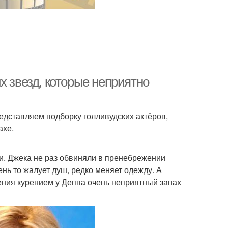
х звезд, которые неприятно
едставляем подборку голливудских актёров,
ахе.
и. Джека не раз обвиняли в пренебрежении
ень то жалует душ, редко меняет одежду. А
ения курением у Деппа очень неприятный запах