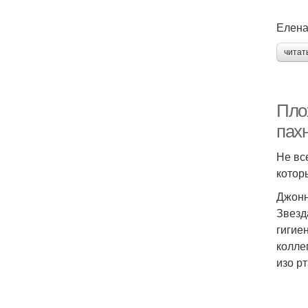
Елена
читат
Пло
пах
Не вс
котор
Джонн
Звезд
гигие
колле
изо рт