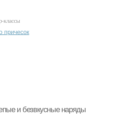
р-классы
о причесок
епые и безвкусные наряды