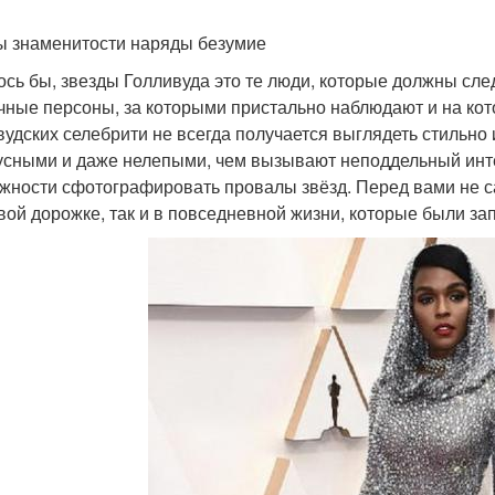
ы знаменитости наряды безумие
ось бы, звезды Голливуда это те люди, которые должны след
чные персоны, за которыми пристально наблюдают и на кот
вудских селебрити не всегда получается выглядеть стильно
усными и даже нелепыми, чем вызывают неподдельный интер
жности сфотографировать провалы звёзд. Перед вами не с
вой дорожке, так и в повседневной жизни, которые были за