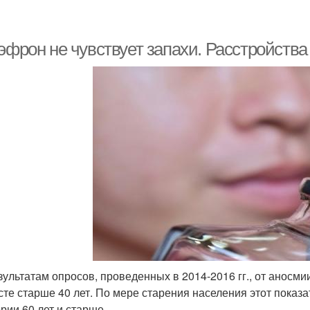
эфрон не чувствует запахи. Расстройства
зультатам опросов, проведенных в 2014-2016 гг., от аносм
сте старше 40 лет. По мере старения населения этот показа
ории 60 лет и старше.