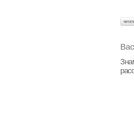
читат
Вас
Зна
рас