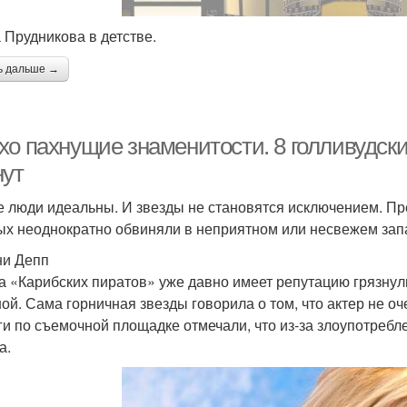
 Прудникова в детстве.
ь дальше →
хо пахнущие знаменитости. 8 голливудски
нут
е люди идеальны. И звезды не становятся исключением. Пр
ых неоднократно обвиняли в неприятном или несвежем зап
и Депп
а «Карибских пиратов» уже давно имеет репутацию грязнул
ной. Сама горничная звезды говорила о том, что актер не оч
ги по съемочной площадке отмечали, что из-за злоупотребл
а.