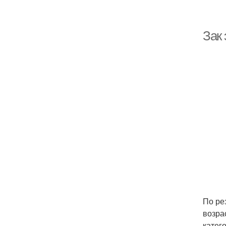
Зак 
По ре
возра
катег