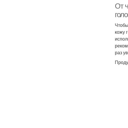
От ч
гол
Чтобы
кожу 
испол
реком
раз у
Проду