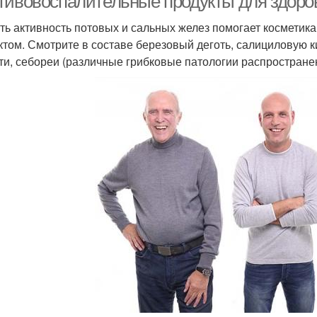
тивовоспалительные продукты для здоро
ть активность потовых и сальных желез помогает космети
том. Смотрите в составе березовый деготь, салициловую ки
ти, себореи (различные грибковые патологии распростране