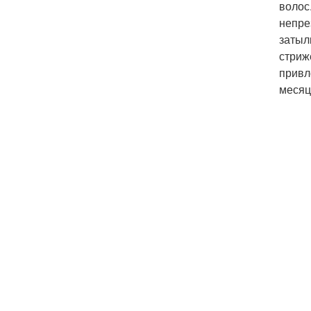
волос
непре
затыл
стриж
привл
месяц