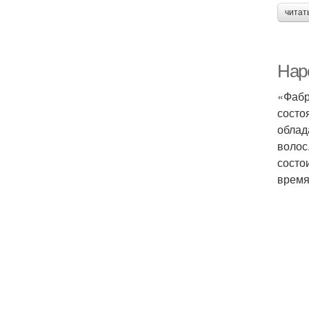
читат
Нар
«Фабр
состо
облад
волос
состо
время