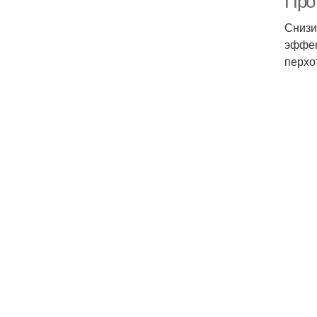
Про
Снизи
эффек
перхо