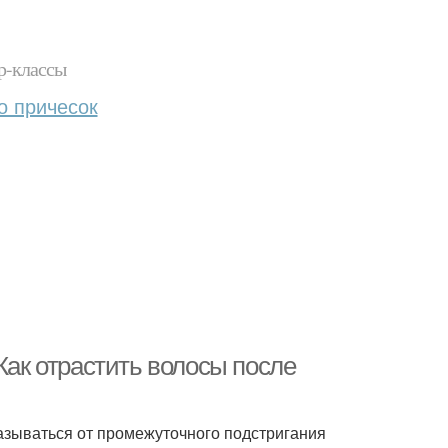
р-классы
о причесок
Как отрастить волосы после
казываться от промежуточного подстригания