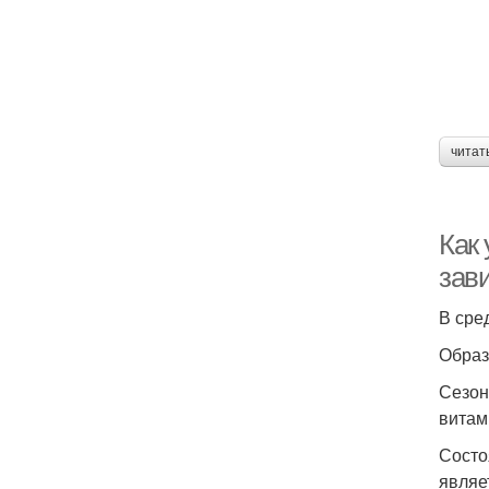
читат
Как 
зави
В сре
Образ
Сезон
витам
Состо
являе