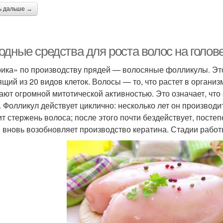
ь дальше →
одные средства для роста волос на гол
ика» по производству прядей — волосяные фолликулы. Это
ящий из 20 видов клеток. Волосы — то, что растет в органи
ают огромной митотической активностью. Это означает, что
. Фолликул действует циклично: несколько лет он производи
ит стержень волоса; после этого почти бездействует, посте
 вновь возобновляет производство кератина. Стадии рабо