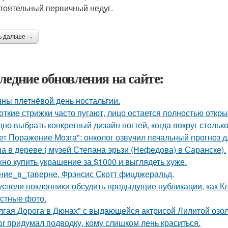
тоятельный первичный недуг.
ь дальше →
ледние обновления на сайте:
нны плетнёвой день ностальгии.
откие стрижки часто пугают, лицо остается полностью откр
дно выбрать конкретный дизайн ногтей, когда вокруг столько
ет Поражение Мозга": онколог озвучил печальный прогноз д
а в дереве ( музей Степана эрьзи (Нефедова) в Саранске).
но купить украшение за $1000 и выглядеть хуже.
ние_в_таверне. Фрэнсис Скотт фицджеральд.
успели поклонники обсудить предыдущие публикации, как 
стные фото.
лгая Дорога в Дюнах" с выдающейся актрисой Лилитой озол
or придумал подводку, кому слишком лень краситься.