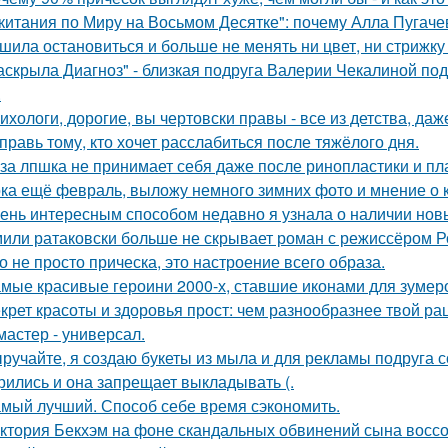
китания по Миру на Восьмом Десятке": почему Алла Пугачев
шила остановиться и больше не менять ни цвет, ни стрижку
аскрыла Диагноз" - близкая подруга Валерии Чекалиной по
.
ихологи, дорогие, вы чертовски правы - все из детства, даж
правь тому, кто хочет расслабиться после тяжёлого дня.
за лпшка не принимает себя даже после ринопластики и плач
ка ещё февраль, выложу немного зимних фото и мнение о к
ень интересным способом недавно я узнала о наличии новы
или ратаковски больше не скрывает роман с режиссёром 
о не просто прическа, это настроение всего образа.
мые красивые героини 2000-х, ставшие иконами для зумер
крет красоты и здоровья прост: чем разнообразнее твой ра
мастер - универсал.
ручайте, я создаю букеты из мыла и для рекламы подруга с
рились и она запрещает выкладывать (.
мый лучший. Способ себе время сэкономить.
ктория Бекхэм на фоне скандальных обвинений сына воссоед