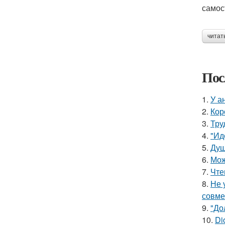
самос
читат
Пос
1.
У а
2.
Кор
3.
Тру
4.
"Ид
5.
Душ
6.
Мож
7.
Чте
8.
Не 
совме
9.
"До
10.
Di