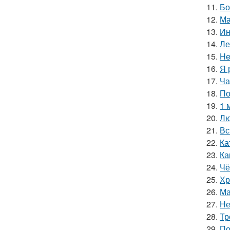
11.
Бо
12.
Ма
13.
Ин
14.
Ле
15.
He
16.
Я 
17.
Ча
18.
По
19.
1 
20.
Лю
21.
Вс
22.
Ка
23.
Ка
24.
Чё
25.
Хр
26.
Ма
27.
Не
28.
Тр
29.
По