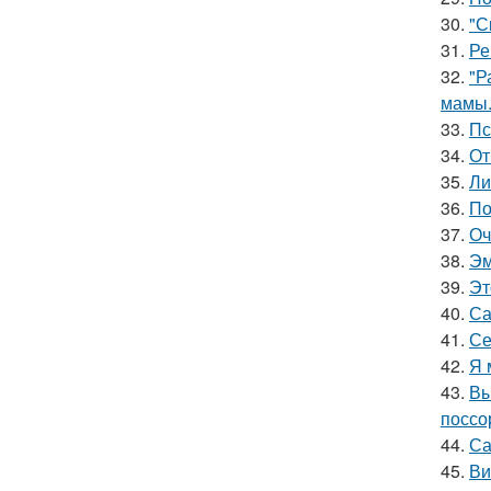
30.
"С
31.
Ре
32.
"Р
мамы
33.
Пс
34.
От
35.
Ли
36.
По
37.
Оч
38.
Эм
39.
Эт
40.
Са
41.
Се
42.
Я 
43.
Вы
поссо
44.
Са
45.
Ви