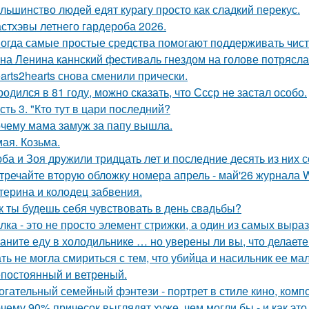
льшинство людей едят курагу просто как сладкий перекус.
стхэвы летнего гардероба 2026.
огда самые простые средства помогают поддерживать чист
на Ленина каннский фестиваль гнездом на голове потрясла
arts2hearts снова сменили прически.
родился в 81 году, можно сказать, что Ссср не застал особо.
сть 3. "Кто тут в цари последний?
чему мама замуж за папу вышла.
мая. Козьма.
ба и Зоя дружили тридцать лет и последние десять из них 
тречайте вторую обложку номера апрель - май'26 журнала
терина и колодец забвения.
к ты будешь себя чувствовать в день свадьбы?
лка - это не просто элемент стрижки, а один из самых выра
аните еду в холодильнике … но уверены ли вы, что делаете
ть не могла смириться с тем, что убийца и насильник ее м
постоянный и ветреный.
огательный семейный фэнтези - портрет в стиле кино, комп
чему 90% причесок выглядят хуже, чем могли бы - и как это