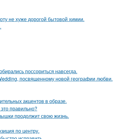
оту не хуже дорогой бытовой химии.
.
собирались поссориться навсегда.
 Wedding, посвященному новой географии любви.
зительных акцентов в образе.
 это правильно?
алышки продолжит свою жизнь.
озиция по центру.
 быстро исправить.