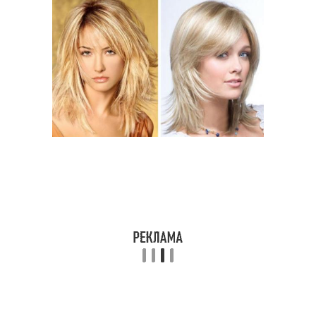
Каре на волнистые
Прическа на средние
волосы
волосы
Прически на средние
Длинные волосы
волосы
Волосы для женщин
Средние волосы
Волосы до плеч
Волос на свадьбу
Варианты для средних
Прическа для тонких