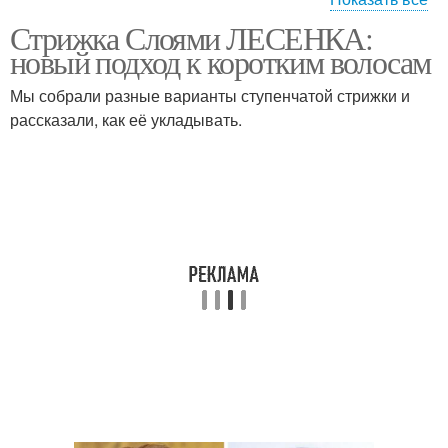
Стрижка Слоями ЛЕСЕНКА:
Лесенка на волосах
Волосы без челки
новый подход к коротким волосам
Мы собрали разные варианты ступенчатой стрижки и
рассказали, как её укладывать.
Волосы в домашних
Каре на волосы
условиях
Каре на короткие
Каре на средние
волосы
волосы
Каре с косой
Каре с косым