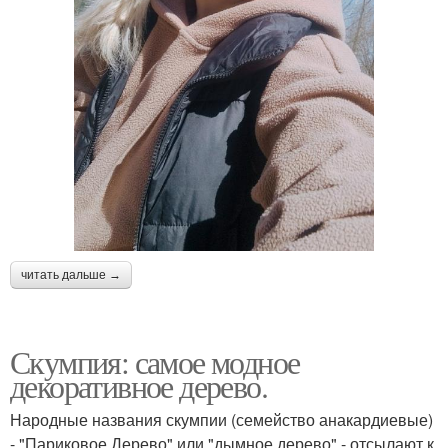
читать дальше →
Скумпия: самое модное
декоративное дерево.
Народные названия скумпии (семейство анакардиевые)
- "Париковое Дерево" или "дымное дерево" - отсылают к