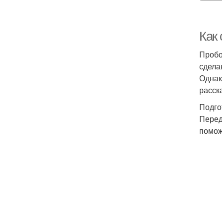
Как
Пробо
сдела
Однак
расск
Подго
Перед
помож