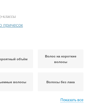
р-классы
о причесок
Волос на короткие
ероятный объём
волосы
ъемные волосы
Волосы без лака
Показать все
Волос в домашних
с на протяжении