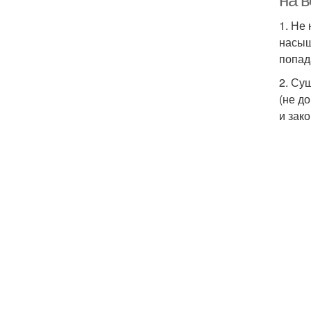
на в
1. Не
насыщ
попад
2. Су
(не д
и зако