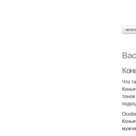
читат
Вас
Кон
Что т
Конья
тонов
подхо
Особе
Конья
мужчи