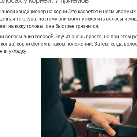
олосах у корней: 7 приемов
 наноси кондиционер на корни.Это касается и несмываемых с
енная текстура, поэтому они могут утяжелять волосы и лиш
ает на кожу головы, она быстрее грязнится.
ши волосы вниз головой.Звучит очень просто, но при этом р
о конца) корни феном в таком положении. Затем, когда воло
нчи укладку.