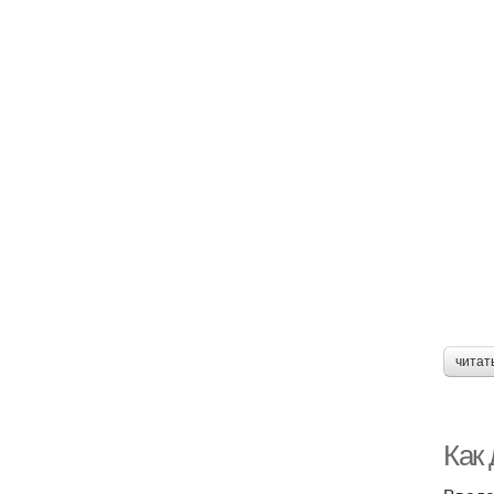
читат
Как