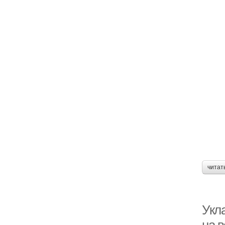
читат
Укл