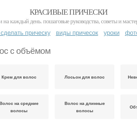
КРАСИВЫЕ ПРИЧЕСКИ
и на каждый день. пошаговые руководства, советы и масте
 сделать прическу
виды причесок
уроки
фот
ос с объёмом
Крем для волос
Лосьон для волос
Нев
Волос на средние
Волос на длинные
Об
волосы
волосы
Укладка на тонкие
Волосы во сне
Воло