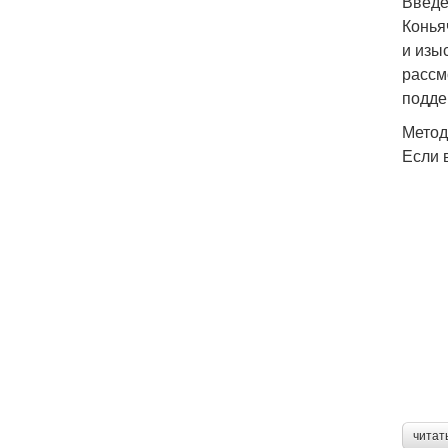
Введ
Конья
и изы
рассм
подде
Метод
Если 
читат