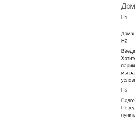
Дом
H1
П
Домаш
H2
Введ
Хотит
парик
мы ра
услов
H2
Подго
Перед
пункт