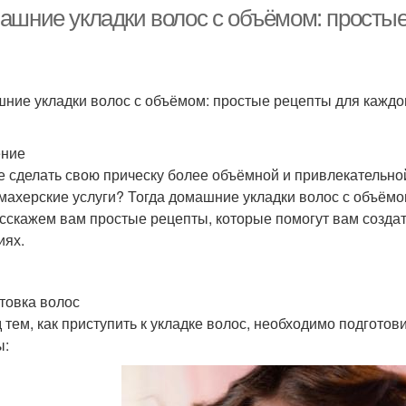
волосы
ашние укладки волос с объёмом: простые
рически на средние
Растрепанные волосы
Зак
ние укладки волос с объёмом: простые рецепты для каждо
волосы
ение
е сделать свою прическу более объёмной и привлекательной,
махерские услуги? Тогда домашние укладки волос с объёмом
сскажем вам простые рецепты, которые помогут вам созда
иях.
товка волос
 тем, как приступить к укладке волос, необходимо подгото
ы: