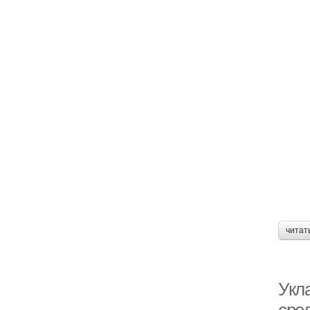
В
читат
Укла
Фе