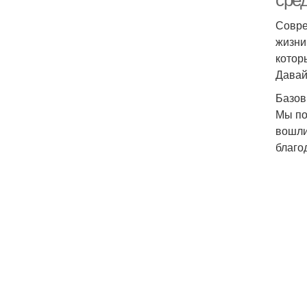
сре
Совре
жизни
У
котор
Давай
Базов
Мы по
вошли
благо