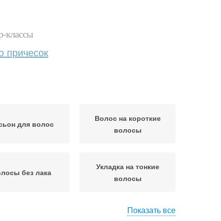
р-классы
о причесок
Волос на короткие
сьон для волос
волосы
Укладка на тонкие
лосы без лака
волосы
Показать все
адки на среднюю
Волос с высоким