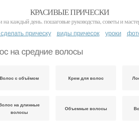
КРАСИВЫЕ ПРИЧЕСКИ
и на каждый день. пошаговые руководства, советы и масте
 сделать прическу
виды причесок
уроки
фот
ос на средние волосы
Волос с объёмом
Крем для волос
Ло
Волос на длинные
Объемные волосы
Во
волосы
Укл
Волосы во сне
Волос на протяжении