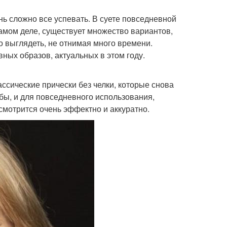
ь сложно все успевать. В суете повседневной
самом деле, существует множество вариантов,
Аргументы для
о выглядеть, не отнимая много времени.
жки на средние и
коротких волос
ных образов, актуальных в этом году.
ссические прически без челки, которые снова
бы, и для повседневного использования,
мотрится очень эффектно и аккуратно.