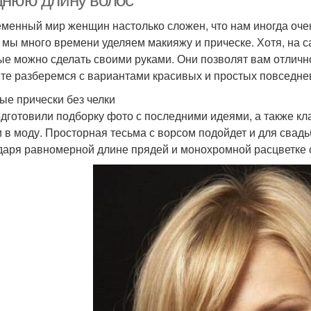
днюю длину волос
менный мир женщин настолько сложен, что нам иногда очен
 мы много времени уделяем макияжу и прическе. Хотя, на 
кладка на среднюю
Укладка для средней
ые можно сделать своими руками. Они позволят вам отличн
Стри
длину
длины
те разберемся с вариантами красивых и простых повседнев
ые прически без челки
дготовили подборку фото с последними идеями, а также кла
Волос в каскадных
Стрижки на длинные
 в моду. Просторная тесьма с ворсом подойдет и для свадь
моделях
волосы
даря равномерной длине прядей и монохромной расцветке с