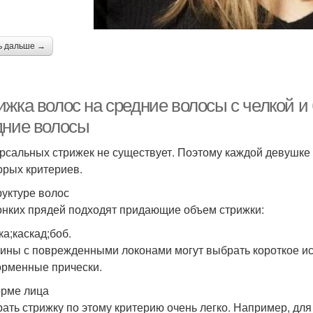
ь дальше →
ижка волос на средние волосы с челкой и
дние волосы
рсальных стрижек не существует. Поэтому каждой девушке 
орых критериев.
руктуре волос
онких прядей подходят придающие объем стрижки:
ка;каскад;боб.
ны с поврежденными локонами могут выбрать короткое исп
рменные прически.
рме лица
ать стрижку по этому критерию очень легко. Например, дл