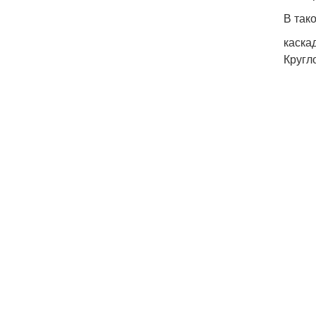
В так
каска
Кругл