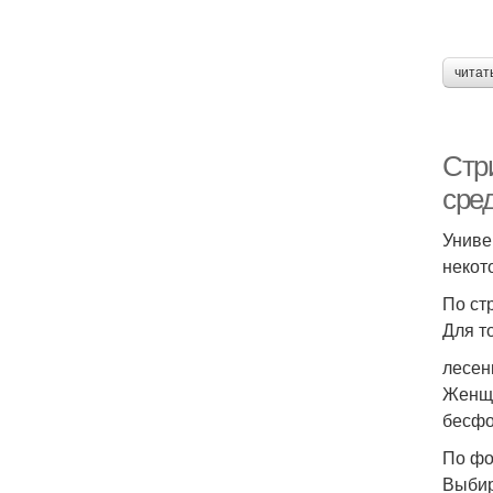
читат
Стр
сре
Униве
некот
По ст
Для т
лесен
Женщи
бесфо
По фо
Выбир