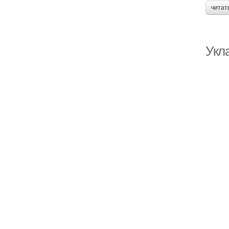
читат
Укл