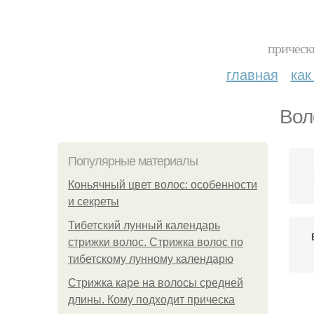
прическ
главная
как
Вол
Популярные материалы
Коньячный цвет волос: особенности
и секреты
Тибетский лунный календарь
стрижки волос. Стрижка волос по
тибетскому лунному календарю
Стрижка каре на волосы средней
длины. Кому подходит прическа