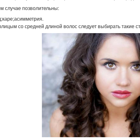
ом случае позволительны:
д;каре;асимметрия.
олицым со средней длиной волос следует выбирать такие ст