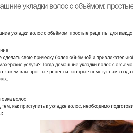
ашние укладки волос с объёмом: простые
кладка на средние
Укл
Волосы с челкой
ние укладки волос с объёмом: простые рецепты для каждо
волосы
ение
Стр
е сделать свою прическу более объёмной и привлекательной,
рически на волосы
Средний длина
махерские услуги? Тогда домашние укладки волос с объёмом
сскажем вам простые рецепты, которые помогут вам созда
иях.
Лица на короткие
Лица на длинные
Стри
волосы
волосы
товка волос
 тем, как приступить к укладке волос, необходимо подгото
ы:
трижка на средние
Стр
Волосы без челки
волосы