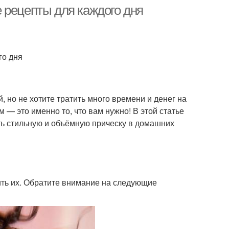
длину
хвостом
 рецепты для каждого дня
адки на средние
Прически на средние
го дня
волосы
волосы
ижки на средние
Лица на средние
 но не хотите тратить много времени и денег на
волосы
волосы
 — это именно то, что вам нужно! В этой статье
ть стильную и объёмную прическу в домашних
жка для средних
Волос без челки
волос
вить их. Обратите внимание на следующие
ижка на короткие
Укладка на короткие
волосы
волосы