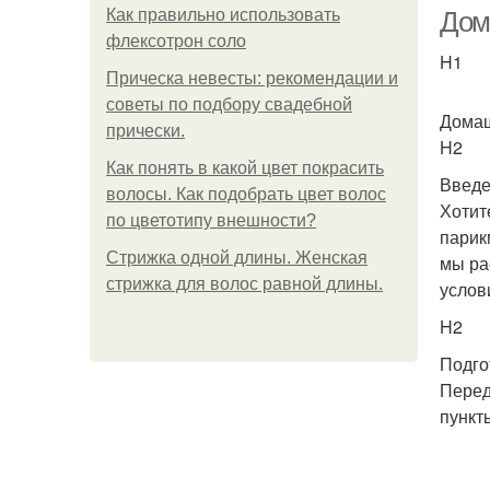
Как правильно использовать
Дом
флексотрон соло
H1
Прическа невесты: рекомендации и
У
советы по подбору свадебной
Домаш
прически.
H2
Как понять в какой цвет покрасить
Введ
волосы. Как подобрать цвет волос
Хотит
П
по цветотипу внешности?
парик
Стрижка одной длины. Женская
мы ра
стрижка для волос равной длины.
услов
H2
Подго
Перед
пункт
С