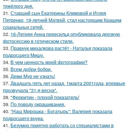
тяжёлого дня.
31.
Старший сын Екатерины Климовой и Игоря
Петренко, 19-летний Матвей, стал настоящим Крашем
социальных сетей.
32.
16-Летняя Анна пересильд опубликовала дерзкую
фотосессию в готическом стиле.
33.
Правнук михалкова растёт - Наталья показала
подросшего Мишу.
34.
В чем ценность моей фотографии?
35.
Всем добри бобри.
36.
Деми Мур не узнать!
37.
Двадцать пять лет назад, 1марта 2001года, впервые
прозвучала "31-я весна".
38.
"Ферритин - плохой показатель!
39.
По поводу окрашивания.
40.
"Наш Мирошка - Богатырь": Валерия показала
подросшего внука.
41.
Безумно приятно работать со специалистами в