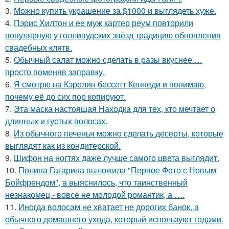
3.
Можно купить украшение за $1000 и выглядеть хуже.
4.
Пэрис Хилтон и ее муж картер реум повторили
популярную у голливудских звёзд традицию обновления
свадебных клятв.
5.
Обычный салат можно сделать в разы вкуснее …
просто поменяв заправку.
6.
Я смотрю на Кэролин бессетт Кеннеди и понимаю,
почему её до сих пор копируют.
7.
Эта маска настоящая Находка для тех, кто мечтает о
длинных и густых волосах.
8.
Из обычного печенья можно сделать десерты, которые
выглядят как из кондитерской.
9.
Шифон на ногтях даже лучше самого цвета выглядит.
10.
Полина Гагарина выложила "Первое Фото с Новым
Бойфрендом", а выяснилось, что таинственный
незнакомец - вовсе не молодой романтик, а ….
11.
Иногда волосам не хватает не дорогих банок, а
обычного домашнего ухода, который используют годами.