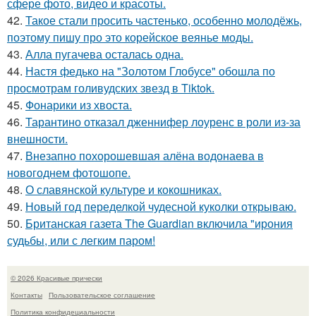
сфере фото, видео и красоты.
42.
Такое стали просить частенько, особенно молодёжь,
поэтому пишу про это корейское веянье моды.
43.
Алла пугачева осталась одна.
44.
Настя федько на "Золотом Глобусе" обошла по
просмотрам голивудских звезд в Tiktok.
45.
Фонарики из хвоста.
46.
Тарантино отказал дженнифер лоуренс в роли из-за
внешности.
47.
Внезапно похорошевшая алёна водонаева в
новогоднем фотошопе.
48.
О славянской культуре и кокошниках.
49.
Новый год переделкой чудесной куколки открываю.
50.
Британская газета The Guardian включила "ирония
судьбы, или с легким паром!
© 2026 Красивые прически
Контакты
Пользовательское соглашение
Политика конфидециальности