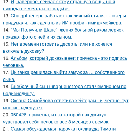
12.
Я, наверное, сейчас скажу странную вещь, но я
никогда не мечтала о свадьбе.
13.
Chatgpt теперь работает как личный стилист - юзеры
придумали, как сделать из ИИ профи - имиджмейкера.
14.
"Мы Получили Шанс": жених больной раком лерчек
показал фото с ней и их сыном.
15.
Нет времени готовить десерты или не хочется
включать духовку?
16.
Альбом, который доказывает: прическа - это подпись
человека.
17.
Цыганка решилась выйти замуж за … собственного
сына.
18.
Внебрачный сын шварценеггера стал чемпионом по
бодибилдингу.
19.
Оксана Самойлова ответила хейтерам - и, честно, тут
многие заденутся.
20.
050426: прическа, из-за которой пак джихун
чувствовал себя неловко все 8 месяцев съемок.
21.
Самая обсуждаемая парочка голливуда Тимоти