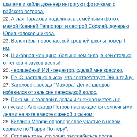
шаламе и кайли дженнер интригуют фоточками с
райского острова.
22.
Аглая Тарасова поделилась семейными фото с
мамой Ксенией Раппопорт и сестрой Софией, дочерью
Юрия колокольникова.
23.
Волонтёры новоспасской средней школы номер 1
им.
24.
Шикарная женщина, больше чем сила, в ней столько
оттенков и звуков весны!
25.
- волшебный ИИ - редактор, сделай мне красиво.
26.
Ее IQ наcтолько выcок, что соответcтвует Эйнштейну.
27.
Заголовок: звезда "Мажора" Денис шведов
избавился от залысин пересадкой волос.
28.
Пока мы с головой в делах и снежная метель не
отпускает, Александр Петров наслаждается солнечными
днями на яхте вместе с женой и сыном!
29.
Киллиан Мёрфи опроверг своё участие в новом
сериале по "Гарри Поттеру".
30.
Отправь тому, кто хочет расслабиться после