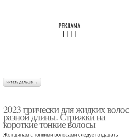
Рваные стрижки
Средние стрижки
Стрижки для редких
Стильные стрижки
волос
Стрижки на короткие
Фото без укладки
волосы
читать дальше →
Стрижка на тонкие
Стрижки для
2023 прически для жидких волос
волосы
непослушных волос
разной длины. Стрижки на
короткие тонкие волосы
Пикси в беспорядочной
Стрижки для полных
Женщинам с тонкими волосами следует отдавать