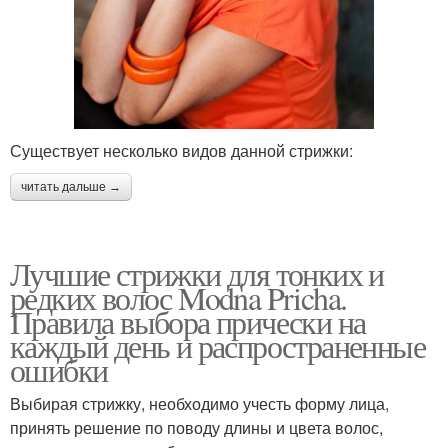
Стрижка на короткие
Каскадные стрижки
волосы
Стрижки на среднюю
Существует несколько видов данной стрижки:
Стрижка с каскадом
длину
читать дальше →
Укладка для средней
Стрижки на длинные
Лучшие стрижки для тонких и
длины
волосы
редких волос Modna Pricha.
Правила выбора прически на
каждый день и распространенные
ошибки
Стрижки на волосы
Стрижки до плеч
Выбирая стрижку, необходимо учесть форму лица,
принять решение по поводу длины и цвета волос,