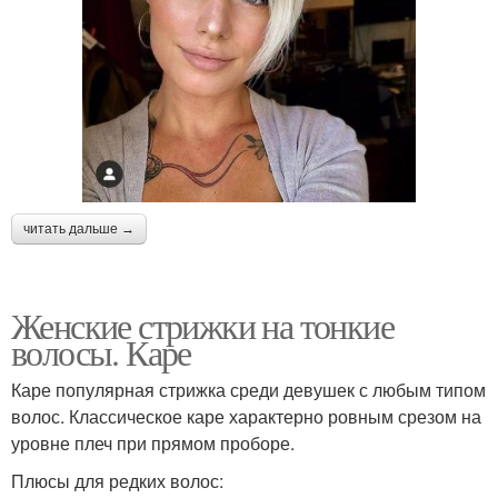
Стрижка в
Стрижка на коротких
классическом
волосах
исполнении
Укладки для круглого
Стрижки на прямые
лица
читать дальше →
Женские стрижки на тонкие
Стрижки для круглого
Неприхотливая стрижка
волосы. Каре
лица
Каре популярная стрижка среди девушек с любым типом
волос. Классическое каре характерно ровным срезом на
уровне плеч при прямом проборе.
Популярная стрижка
Многослойная стрижка
Плюсы для редких волос: