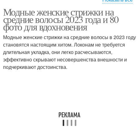
Модные женские стрижки на
Стрижка в стиле
Модные стрижки
средние волосы 2023 года и 80
фото для вдохновения
Модные женские стрижки на средние волосы в 2023 году
становятся настоящим хитом. Локонам не требуется
Удобные стрижки
Стрижки с челкой
длительная укладка, они легко расчесываются,
эффективно скрывают несовершенства внешности и
подчеркивают достоинства.
Волосы без укладки
Модная стрижка
Стрижки для тонких и
Красивые стрижки