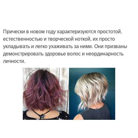
Стрижки для тонких
Практичные стрижки
волос
Прически в новом году характеризуются простотой,
Стрижки на тонкие
естественностью и творческой ноткой, их просто
Стрижки для женщин
волосы
укладывать и легко ухаживать за ними. Они призваны
демонстрировать здоровье волос и неординарность
личности.
Стрижка для женщин
Короткие стрижки
Стрижки для
Возрастные стрижки
возрастных женщин