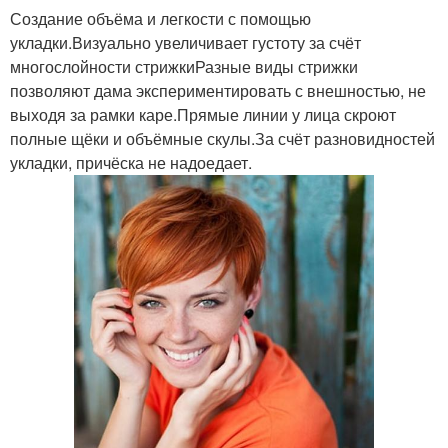
Создание объёма и легкости с помощью
укладки.Визуально увеличивает густоту за счёт
многослойности стрижкиРазные виды стрижки
Умная стрижка
Стрижки для мам
позволяют дама экспериментировать с внешностью, не
выходя за рамки каре.Прямые линии у лица скроют
полные щёки и объёмные скулы.За счёт разновидностей
укладки, причёска не надоедает.
Укладка на короткие
Идеальные стрижки
волосы
Стрижки на волнистые
Новая стрижка
волосы
Стрижка на средние
Практичная стрижка
волосы