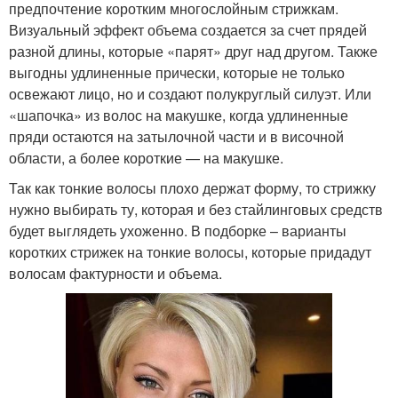
укладке
дам
предпочтение коротким многослойным стрижкам.
Визуальный эффект объема создается за счет прядей
разной длины, которые «парят» друг над другом. Также
выгодны удлиненные прически, которые не только
Стрижка для тонких
Короткая стрижка
освежают лицо, но и создают полукруглый силуэт. Или
волос
«шапочка» из волос на макушке, когда удлиненные
пряди остаются на затылочной части и в височной
области, а более короткие — на макушке.
Стрижки для полного
Французская стрижка
Так как тонкие волосы плохо держат форму, то стрижку
лица
нужно выбирать ту, которая и без стайлинговых средств
будет выглядеть ухоженно. В подборке – варианты
коротких стрижек на тонкие волосы, которые придадут
волосам фактурности и объема.
Объёмная стрижка
Стрижка без укладки
Каскад без укладки
Итальянская стрижка