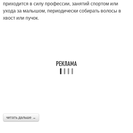
Неприхотливая стрижка
Популярная стрижка
приходится в силу профессии, занятий спортом или
ухода за малышом, периодически собирать волосы в
хвост или пучок.
Стрижка для женщин
Многослойная стрижка
Умная стрижка
Рваная стрижка
Прическа на прямые
Каскадные стрижки
читать дальше →
Стрижки на среднюю
Стрижка с каскадом