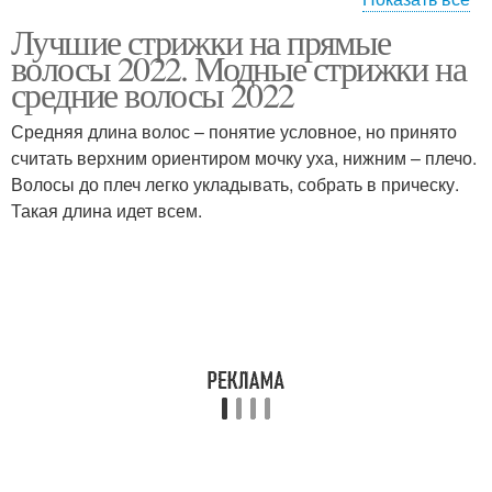
Лучшие стрижки на прямые
Стрижки для мальчиков
Актуальные стрижки
волосы 2022. Модные стрижки на
средние волосы 2022
Средняя длина волос – понятие условное, но принято
считать верхним ориентиром мочку уха, нижним – плечо.
Детские стрижки
Стильные стрижки
Волосы до плеч легко укладывать, собрать в прическу.
Такая длина идет всем.
Стрижки на средние
Подростковые стрижки
прямые
Стрижки на короткие
Женские стрижки
волосы