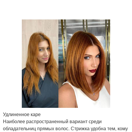
Стрижки с
Французская стрижка
выбриванием
Стрижки для прямых
Стрижки в трендах
Стрижки без укладки
Объёмная стрижка
Стрижки для круглого
Стрижка без укладки
лица
Удлиненное каре
Наиболее распространенный вариант среди
обладательниц прямых волос. Стрижка удобна тем, кому