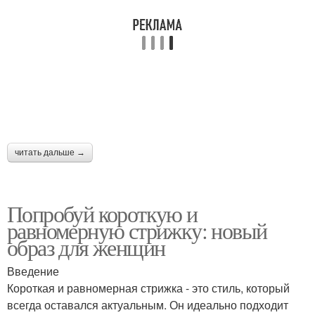
волос
волосы
Прически для пожилых
Волос для женщин
женщин
Стрижка на тонкие
Модные стрижки
читать дальше →
волосы
Попробуй короткую и
Стрижки для
равномерную стрижку: новый
Женские стрижки
непослушных волос
образ для женщин
Введение
Короткая и равномерная стрижка - это стиль, который
Прически для полных
Года для женщин
всегда оставался актуальным. Он идеально подходит
женщин