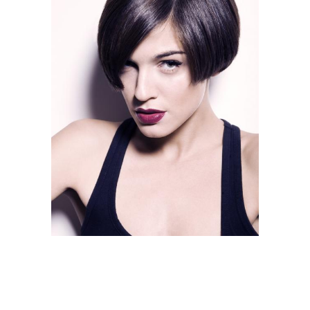
Текстура в стрижку
Зрелая женщина
Стрижки на короткие
Модная стрижка
волосы
Стрижки без укладки
Стрижки для тонких и
Красивые стрижки
Практичные стрижки
Стрижки для тонких
Стрижки на тонкие