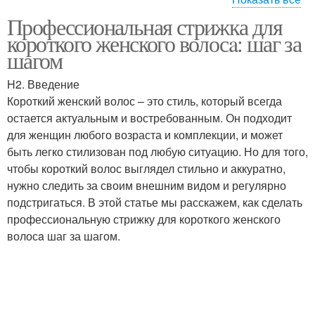
Профессиональная стрижка для
Равномерные стрижки
Укороченные стрижки
короткого женского волосa: шаг за
шагом
H2. Введение
Стрижка на разных
Короткий женский волос – это стиль, который всегда
Короткие стрижки
типах
остается актуальным и востребованным. Он подходит
для женщин любого возраста и комплекции, и может
быть легко стилизован под любую ситуацию. Но для того,
чтобы короткий волос выглядел стильно и аккуратно,
Стрижки в зрелом
Стрижки для женщин
нужно следить за своим внешним видом и регулярно
возрасте
подстригаться. В этой статье мы расскажем, как сделать
профессиональную стрижку для короткого женского
волосa шаг за шагом.
Года с короткими
Тренды в коротких
стрижками
стрижках