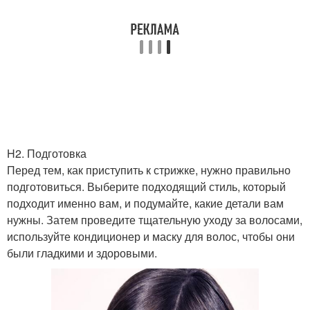
Образ с короткой
Стрижка в зависимости
стрижкой
Прически для
Средние стрижки
современных женщин
H2. Подготовка
Длинные стрижки
Стрижки по форме
Перед тем, как приступить к стрижке, нужно правильно
подготовиться. Выберите подходящий стиль, который
подходит именно вам, и подумайте, какие детали вам
нужны. Затем проведите тщательную уходу за волосами,
Стрижки для зрелого
используйте кондиционер и маску для волос, чтобы они
Тенденции в стрижках
возраста
были гладкими и здоровыми.