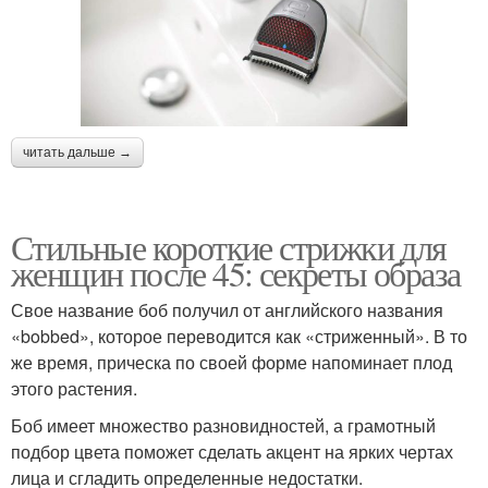
Многослойная стрижка
Стрижки на прямые
читать дальше →
Работы для женской
Умная стрижка
стрижки
Стильные короткие стрижки для
женщин после 45: секреты образа
Стрижка в домашних
Свое название боб получил от английского названия
Женская стрижка
условиях
«bobbed», которое переводится как «стриженный». В то
же время, прическа по своей форме напоминает плод
этого растения.
Стрижка для
Боб имеет множество разновидностей, а грамотный
Объёмная стрижка
начинающих мастеров
подбор цвета поможет сделать акцент на ярких чертах
лица и сгладить определенные недостатки.