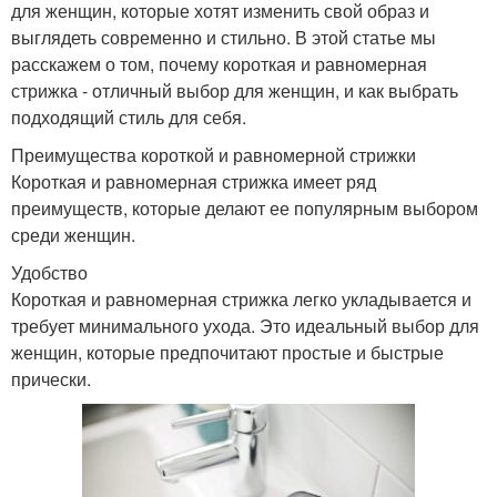
для женщин, которые хотят изменить свой образ и
выглядеть современно и стильно. В этой статье мы
расскажем о том, почему короткая и равномерная
Стрижки для полных
стрижка - отличный выбор для женщин, и как выбрать
Боб для женщин
женщин
подходящий стиль для себя.
Преимущества короткой и равномерной стрижки
Короткая и равномерная стрижка имеет ряд
Тенденции для
преимуществ, которые делают ее популярным выбором
Стрижки для дам
коротких стрижек
среди женщин.
Удобство
Короткая и равномерная стрижка легко укладывается и
Стрижки для пожилых
Волосы для
требует минимального ухода. Это идеальный выбор для
женщин
возрастных женщин
женщин, которые предпочитают простые и быстрые
прически.
Неприхотливая стрижка
Популярная стрижка