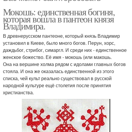
Мокошь: единственная богиня,
которая вошла в пантеон князя
Владимира.
В древнерусском пантеоне, который князь Владимир
установил в Киеве, было много богов. Перун, хорс,
даждьбог, стрибог, симаргл. И среди них - единственное
женское божество. Её имя - мокошь (или макошь.
Она на вершине холма рядом с идолами главных богов
стояла. И она же оказалась единственной из этого
списка, чей культ реально существовал в русской
народной культуре ещё столетия после принятия
христианства.