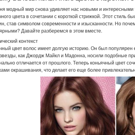
ня модный мир снова удивляет нас новыми и интересными 
чного цвета в сочетании с короткой стрижкой. Этот стиль б
н, став символом современности и изысканности. Но почему
ярными? Давайте разберемся в этом вместе.
ический контекст
чный цвет волос имеет долгую историю. Он был популярен ещ
 звезды, как Джордж Майкл и Мадонна, носили подобные при
нально отличается от прошлого. Теперь коньячный цвет со
ками окрашивания, что делает его еще более привлекатель