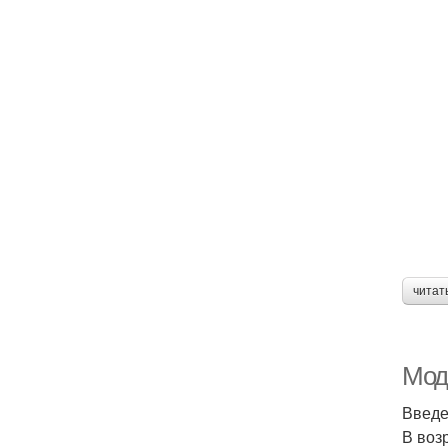
читат
Мод
Введ
В воз