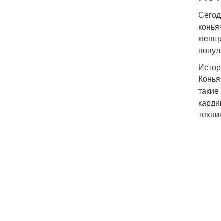
Сегод
конья
женщи
попул
Истор
Конья
такие
карди
техни