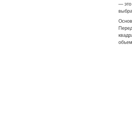
— это
выбра
Основ
Перед
квадр
объем