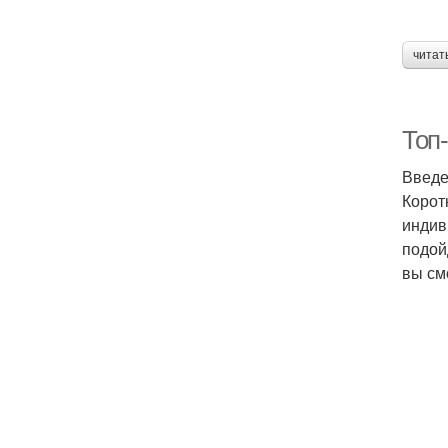
читат
Топ-
Введ
Корот
индив
подой
вы см