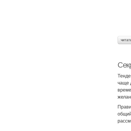
читат
Сек
Тенде
чаще 
време
желан
Прави
общий
рассм