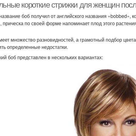
льные короткие стрижки для женщин после
название боб получил от английского названия «bobbed», к
, прическа по своей форме напоминает плод этого растения
меет множество разновидностей, а грамотный подбор цвета 
ить определенные недостатки.
кий боб представлен в нескольких вариантах: