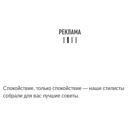
Рваные стрижки
Стрижки с челкой
Средние стрижки
Женские стрижки
Стрижки для
Стрижки для женщин
возрастных женщин
Спокойствие, только спокойствие — наши стилисты
собрали для вас лучшие советы.
Модная стрижка
Практичные стрижки