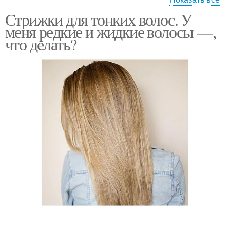
Стрижки для тонких волос. У
Стрижки на короткие
Слоистая стрижка
меня редкие и жидкие волосы —,
волосы
что делать?
Стрижки на средние
Слоистые стрижки
волосы
Стрижки на тонкие
Стрижки для тонких и
волосы
Модные стрижки
Стрижки в стиле