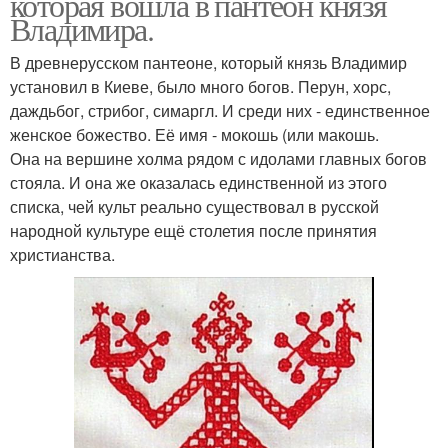
которая вошла в пантеон князя
Владимира.
В древнерусском пантеоне, который князь Владимир
установил в Киеве, было много богов. Перун, хорс,
даждьбог, стрибог, симаргл. И среди них - единственное
женское божество. Её имя - мокошь (или макошь.
Она на вершине холма рядом с идолами главных богов
стояла. И она же оказалась единственной из этого
списка, чей культ реально существовал в русской
народной культуре ещё столетия после принятия
христианства.