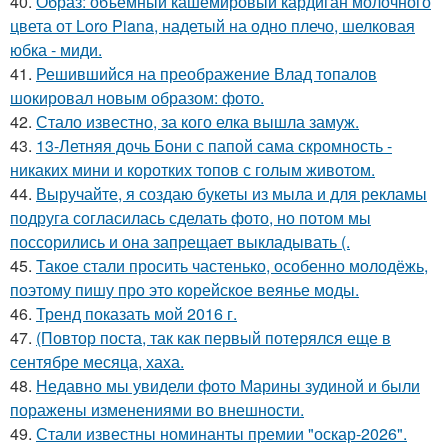
40.
Образ: объемный кашемировый кардиган молочного
цвета от Loro Piana, надетый на одно плечо, шелковая
юбка - миди.
41.
Решившийся на преображение Влад топалов
шокировал новым образом: фото.
42.
Стало известно, за кого елка вышла замуж.
43.
13-Летняя дочь Бони с папой сама скромность -
никаких мини и коротких топов с голым животом.
44.
Выручайте, я создаю букеты из мыла и для рекламы
подруга согласилась сделать фото, но потом мы
поссорились и она запрещает выкладывать (.
45.
Такое стали просить частенько, особенно молодёжь,
поэтому пишу про это корейское веянье моды.
46.
Тренд показать мой 2016 г.
47.
(Повтор поста, так как первый потерялся еще в
сентябре месяца, хаха.
48.
Недавно мы увидели фото Марины зудиной и были
поражены изменениями во внешности.
49.
Стали известны номинанты премии "оскар-2026".