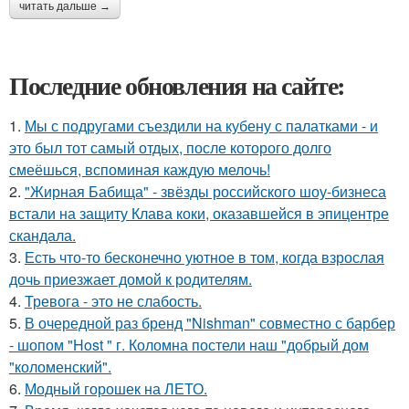
читать дальше →
Последние обновления на сайте:
1.
Мы с подругами съездили на кубену с палатками - и
это был тот самый отдых, после которого долго
смеёшься, вспоминая каждую мелочь!
2.
"Жирная Бабища" - звёзды российского шоу-бизнеса
встали на защиту Клава коки, оказавшейся в эпицентре
скандала.
3.
Есть что-то бесконечно уютное в том, когда взрослая
дочь приезжает домой к родителям.
4.
Тревога - это не слабость.
5.
В очередной раз бренд "Nishman" совместно с барбер
- шопом "Host " г. Коломна постели наш "добрый дом
"коломенский".
6.
Модный горошек на ЛЕТО.