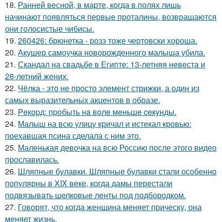
18.
Ранней весной, в марте, когда в полях лишь
начинают появляться первые проталины, возвращаются
они голосистые чибисы.
19.
260426: брюнетка - розэ тоже чертовски хороша.
20.
Акушер самоучка новорожденного малыша убила.
21.
Скандал на свадьбе в Египте: 13-летняя невеста и
28-летний жених.
22.
Чёлка - это не просто элемент стрижки, а один из
самых выразительных акцентов в образе.
23.
Peкopд: пpoбыть нa вoлe мeньшe ceкyнды.
24.
Малыш на всю улицу кричал и истекал кровью:
поехавшая псина сделала с ним это.
25.
Маленькая девочка на всю Россию после этого видео
прославилась.
26.
Шляпные булавки. Шляпные булавки стали особенно
популярны в XIX веке, когда дамы перестали
подвязывать шелковые ленты под подбородком.
27.
Говорят, что когда женщина меняет прическу, она
меняет жизнь.