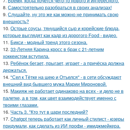
7.
Время, когда хочется чего-то нового и интересного.
8.
Самостоятельно разобраться в своих анализах!
9.
Слушайте, ну это же как можно не принимать свою
внешность?
10.
Острые соусы, тянущийся сыр и корейские блюда,
которые выглядят как кадр из дорогого Food - видео.
11.
Бикси - модный тренд этого сезона.
12.
33-Летняя Карина кросс в брак с 21-летним
хоккеистом вступила.
13.
Ребёнок бегает, прыгает, играет - а причёска должна
держаться.
14.
"Сел к Тётке на шею и Отъелся" - в сети обсуждают
внешний вид бывшего мужа Марии Мироновой.
15.
Макияж не работает одинаково на всех - и дело не в
палетке, а в том, как цвет взаимодействует именно с
твоими глазами.
16.
Часть 3. "Кто тут в цари последний?
17.
Chatgpt теперь работает как личный стилист - юзеры
придумали, как сделать из ИИ профи - имиджмейкера.