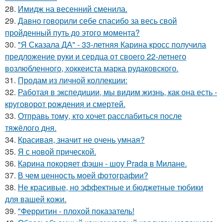
28.
Имидж на весенний сменила.
29.
Давно говорили себе спасибo за весь свой
пройденный путь до этого момента?
30.
"Я Сказала ДА" - 33-летняя Карина кросс получила
предложение руки и сердца от своего 22-летнего
возлюбленного, хоккеиста марка рудаковского.
31.
Продам из личной коллекции:
32.
Работая в экспедиции, мы видим жизнь, как она есть -
круговорот рождения и смертей.
33.
Отправь тому, кто хочет расслабиться после
тяжёлого дня.
34.
Красивая, значит не очень умная?
35.
Я с новой прической.
36.
Карина покоряет фэшн - шоу Prada в Милане.
37.
В чем ценность моей фотографии?
38.
Не красивые, но эффектные и бюджетные тюбики
для вашей кожи.
39.
"Ферритин - плохой показатель!