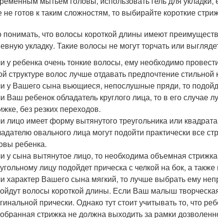
ременным мытьем головы, использовать гель для укладки, е
 не готов к таким сложностям, то выбирайте короткие стриж
 понимать, что волосы короткой длины имеют преимуществ
евную укладку. Такие волосы не могут торчать или выгляд
и у ребенка очень тонкие волосы, ему необходимо провес
ой структуре волос лучше отдавать предпочтение стильной 
и у Вашего сына вьющиеся, непослушные пряди, то подойд
и Ваш ребенок обладатель круглого лица, то в его случае 
ижке, без резких переходов.
и лицо имеет форму вытянутого треугольника или квадрата
адателю овального лица могут подойти практически все стр
овы ребенка.
и у сына вытянутое лицо, то необходима объемная стрижка
угольному лицу подойдет прическа с челкой на бок, а также 
и характер Вашего сына мягкий, то лучше выбрать ему не
ойдут волосы короткой длины. Если Ваш малыш творческая 
гинальной прически. Однако тут стоит учитывать то, что ре
обранная стрижка не должна выходить за рамки дозволенн