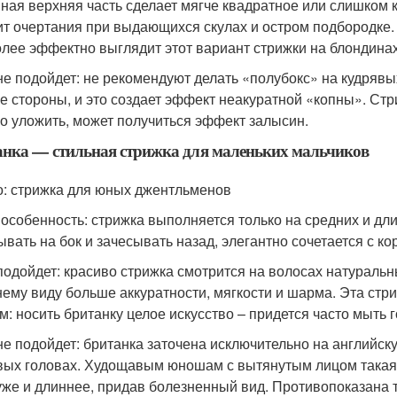
ная верхняя часть сделает мягче квадратное или слишком к
ит очертания при выдающихся скулах и остром подбородке.
лее эффектно выглядит этот вариант стрижки на блондинах
не подойдет: не рекомендуют делать «полубокс» на кудрявых
е стороны, и это создает эффект неакуратной «копны». Стр
о уложить, может получиться эффект залысин.
нка — стильная стрижка для маленьких мальчиков
о: стрижка для юных джентльменов
 особенность: стрижка выполняется только на средних и дл
ывать на бок и зачесывать назад, элегантно сочетается с к
подойдет: красиво стрижка смотрится на волосах натуральн
ему виду больше аккуратности, мягкости и шарма. Эта стр
м: носить британку целое искусство – придется часто мыть г
не подойдет: британка заточена исключительно на английск
вых головах. Худощавым юношам с вытянутым лицом такая 
уже и длиннее, придав болезненный вид. Противопоказана т