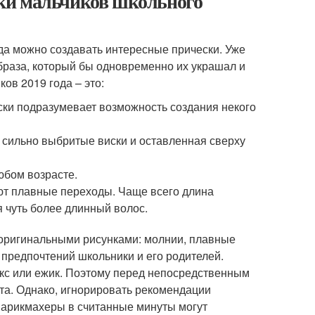
ки мальчиков школьного
гда можно создавать интересные прически. Уже
браза, который бы одновременно их украшал и
ов 2019 года – это:
ски подразумевает возможность создания некого
т сильно выбритые виски и оставленная сверху
юбом возрасте.
ают плавные переходы. Чаще всего длина
я чуть более длинный волос.
 оригинальными рисунками: молнии, плавные
 предпочтений школьники и его родителей.
окс или ежик. Поэтому перед непосредственным
ата. Однако, игнорировать рекомендации
парикмахеры в считанные минуты могут