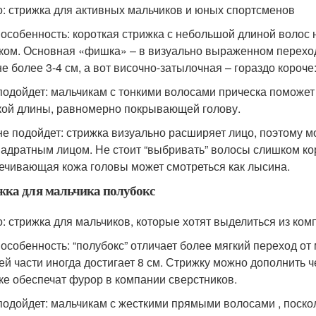
о: стрижка для активных мальчиков и юных спортсменов
 особенность: короткая стрижка с небольшой длиной волос
ком. Основная «фишка» – в визуально выраженном переход
не более 3-4 см, а вот височно-затылочная – гораздо короче
подойдет: мальчикам с тонкими волосами прическа поможет 
кой длины, равномерно покрывающей голову.
не подойдет: стрижка визуально расширяет лицо, поэтому м
вадратным лицом. Не стоит “выбривать” волосы слишком ко
ечивающая кожа головы может смотреться как лысина.
ка для мальчика полубокс
о: стрижка для мальчиков, которые хотят выделиться из ком
 особенность: “полубокс” отличает более мягкий переход от 
ей части иногда достигает 8 см. Стрижку можно дополнить ч
ке обеспечат фурор в компании сверстников.
подойдет: мальчикам с жесткими прямыми волосами , поско