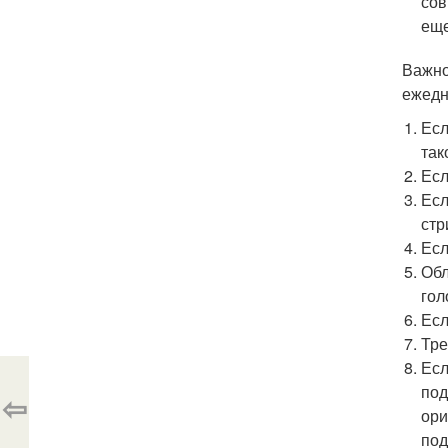
сов
еще
Важно
ежедн
Есл
так
Есл
Есл
стр
Есл
Обл
гол
Есл
Тре
Есл
под
⇦
ори
под