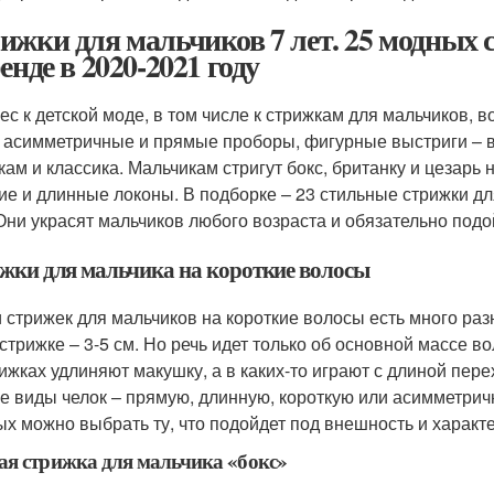
ижки для мальчиков 7 лет. 25 модных 
енде в 2020-2021 году
ес к детской моде, в том числе к стрижкам для мальчиков,
, асимметричные и прямые проборы, фигурные выстриги – в
кам и классика. Мальчикам стригут бокс, британку и цезарь 
ие и длинные локоны. В подборке – 23 стильные стрижки дл
 Они украсят мальчиков любого возраста и обязательно под
жки для мальчика на короткие волосы
 стрижек для мальчиков на короткие волосы есть много ра
 стрижке – 3-5 см. Но речь идет только об основной массе 
рижках удлиняют макушку, а в каких-то играют с длиной пере
е виды челок – прямую, длинную, короткую или асимметричн
ых можно выбрать ту, что подойдет под внешность и характ
я стрижка для мальчика «бокс»