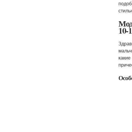
подоб
стиль
Мод
10-1
Здрав
мальч
какие
приче
Особ