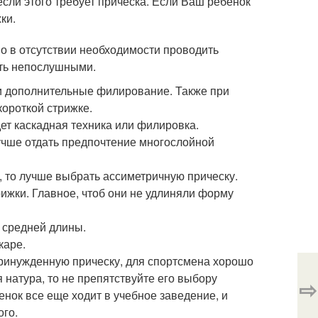
сли этого требует прическа. Если Ваш ребенок
ки.
о в отсутствии необходимости проводить
еть непослушными.
ти дополнительные филирование. Также при
короткой стрижке.
ет каскадная техника или филировка.
лучше отдать предпочтение многослойной
, то лучше выбрать ассиметричную прическу.
ижки. Главное, чтоб они не удлиняли форму
 средней длины.
каре.
принужденную прическу, для спортсмена хорошо
натура, то не препятствуйте его выбору
⇨
бенок все еще ходит в учебное заведение, и
ого.