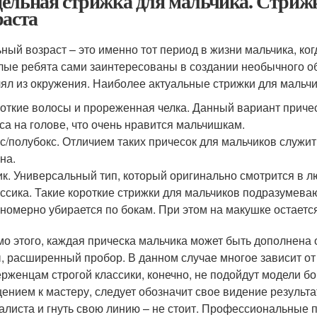
ельная стрижка для мальчика. Стриж
раста
ный возраст – это именно тот период в жизни мальчика, ко
лые ребята сами заинтересованы в создании необычного о
ял из окружения. Наиболее актуальные стрижки для мальчик
откие волосы и прореженная челка. Данный вариант приче
са на голове, что очень нравится мальчишкам.
с/полубокс. Отличием таких причесок для мальчиков служи
на.
к. Универсальный тип, который оригинально смотрится в л
ссика. Такие короткие стрижки для мальчиков подразумев
номерно убирается по бокам. При этом на макушке остаетс
о этого, каждая прическа мальчика может быть дополнена
, расширенный пробор. В данном случае многое зависит от
рженцам строгой классики, конечно, не подойдут модели б
ением к мастеру, следует обозначит свое видение результ
алиста и гнуть свою линию – не стоит. Профессиональные 