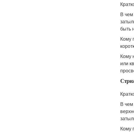
Кратк
В чем
затыл
быть 
Кому 
корот
Кому 
или к
просв
Стриж
Кратк
В чем
верхн
затыл
Кому 