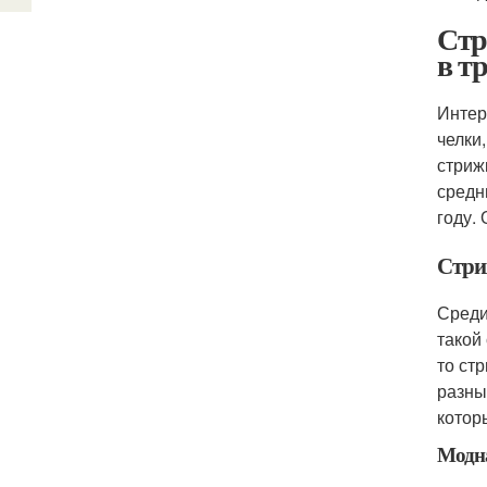
Стр
в тр
Интер
челки
стриж
средн
году.
Стри
Среди
такой
то ст
разны
котор
Модна