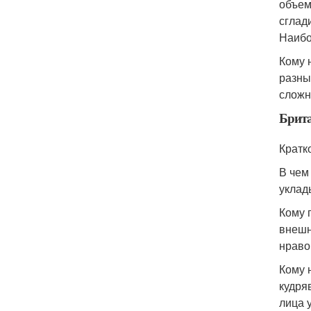
объем
сглад
Наибо
Кому 
разны
сложн
Брита
Кратк
В чем
уклад
Кому 
внешн
нраво
Кому 
кудря
лица 