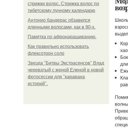
Мод
стрижки волос. Стрижка волос по
воз
тибетскому лунному календарю
Школь
Антонио бандерас обзавелся
взрос
длинными волосами, как в 90-х.
выдел
Памятка по афронаращиванию.
Кор
Как правильно использовать
хао
флексотрон соло
Бок
Звезда "Битвы Экстрасенсов" Влад
дли
череватый с женой Еленой в новой
Ежи
фотосессии для "каравана
Кла
историй".
рав
Помим
волны
Приве
обращ
специ