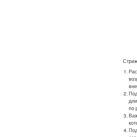
Стриж
Рас
воз
вне
Под
дли
по 
Важ
кот
Под