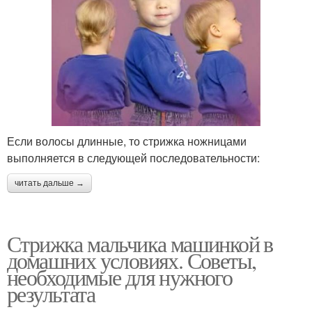
Если волосы длинные, то стрижка ножницами
выполняется в следующей последовательности:
читать дальше →
Стрижка мальчика машинкой в
домашних условиях. Советы,
необходимые для нужного
результата