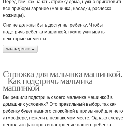
Перед тем, как начать стрижку дома, нужно приготовить
все приборы заранее (машинка, насадки, расческа,
ножницы).
Они не должны быть доступны ребенку. Чтобы
подстричь ребенка машинкой, нужно учитывать
некоторые моменты.
читать дальше →
Стрижка для мальчика машинкой.
Как подстричь мальчика
машинкой
Вы решили подстричь своего мальчика машинкой в
домашних условиях? Это правильный выбор, так как
ребенку будет намного спокойней в привычной для него
атмосфере, нежели в незнакомом месте. Однако следует
несколько факторов и настроение вашего ребенка.