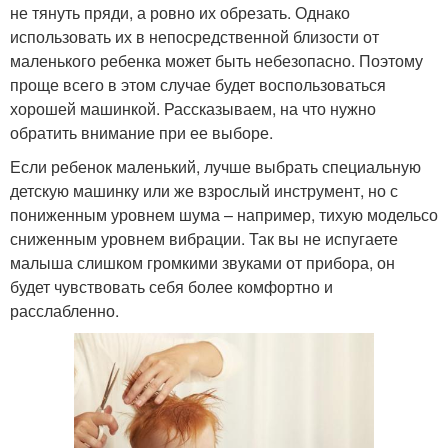
не тянуть пряди, а ровно их обрезать. Однако
использовать их в непосредственной близости от
маленького ребенка может быть небезопасно. Поэтому
проще всего в этом случае будет воспользоваться
хорошей машинкой. Рассказываем, на что нужно
обратить внимание при ее выборе.
Если ребенок маленький, лучше выбрать специальную
детскую машинку или же взрослый инструмент, но с
пониженным уровнем шума – например, тихую модельсо
сниженным уровнем вибрации. Так вы не испугаете
малыша слишком громкими звуками от прибора, он
будет чувствовать себя более комфортно и
расслабленно.