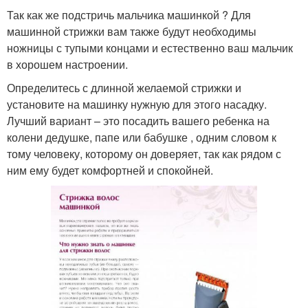
Так как же подстричь мальчика машинкой ? Для
машинной стрижки вам также будут необходимы
ножницы с тупыми концами и естественно ваш мальчик
в хорошем настроении.
Определитесь с длинной желаемой стрижки и
установите на машинку нужную для этого насадку.
Лучший вариант – это посадить вашего ребенка на
колени дедушке, папе или бабушке , одним словом к
тому человеку, которому он доверяет, так как рядом с
ним ему будет комфортней и спокойней.