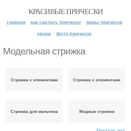
КРАСИВЫЕ ПРИЧЕСКИ
главная
как сделать прическу
виды причесок
уроки
фото причесок
Модельная стрижка
Стрижка с элементами
Стрижки с элементами
Стрижка для мальчика
Модные стрижки
Показать все