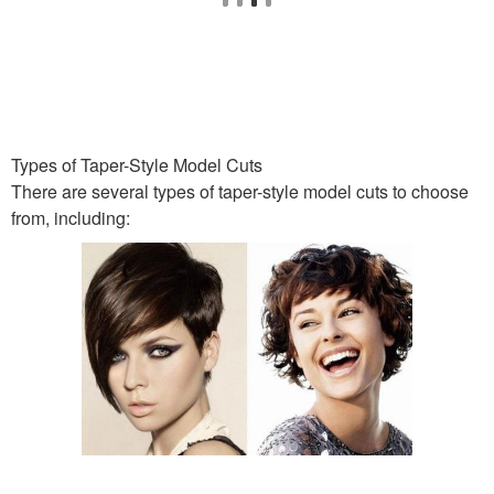
Стрижка для
Стрижка на тонкие
начинающих мастеров
волосы
Стрижки для девушек
Стрижки с пробором
Types of Taper-Style Model Cuts
There are several types of taper-style model cuts to choose
from, including:
Стрижки на средние
Женские стрижки
волосы
Стрижки с нуля
Руки на стрижки
Стрижки на длинные
Стрижки на среднюю