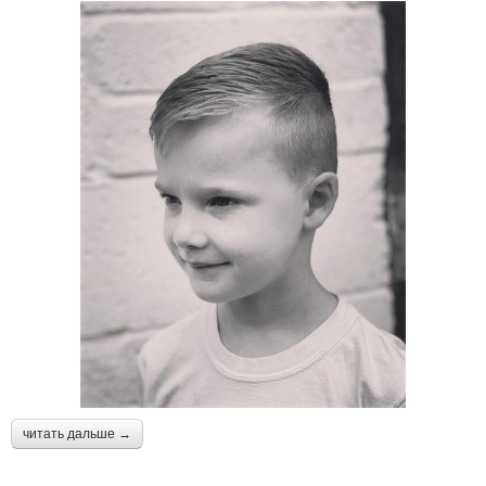
читать дальше →