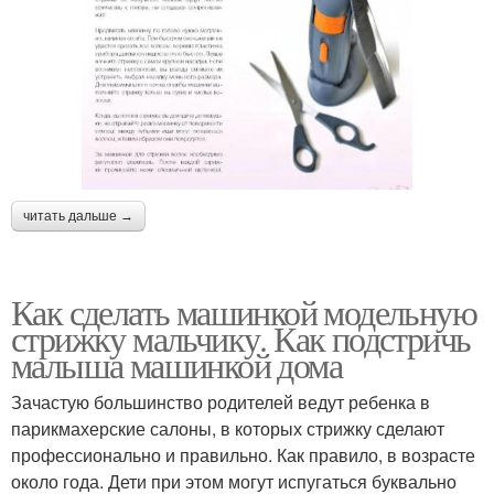
читать дальше →
Как сделать машинкой модельную
стрижку мальчику. Как подстричь
малыша машинкой дома
Зачастую большинство родителей ведут ребенка в
парикмахерские салоны, в которых стрижку сделают
профессионально и правильно. Как правило, в возрасте
около года. Дети при этом могут испугаться буквально