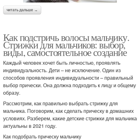
читать дальше →
Как подстричь волосы мальчику.
Стрижки для мальчиков: выбор,
виды, самостоятельное создание
Каждый человек хочет быть личностью, проявлять
индивидуальность. Дети – не исключение. Один из
способов проявления индивидуальности – правильный
выбор прически. Она должна подходить к лицу и общему
образу.
Рассмотрим, как правильно выбрать стрижку для
мальчика. Поговорим, как сделать прическу в домашних
условиях. Разберем, какие детские стрижки для мальчика
актуальны в 2021 году.
Как подобрать прическу мальчику