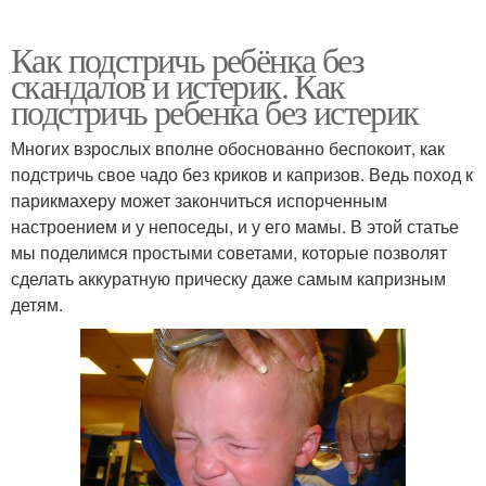
Как подстричь ребёнка без
скандалов и истерик. Как
подстричь ребенка без истерик
Многих взрослых вполне обоснованно беспокоит, как
подстричь свое чадо без криков и капризов. Ведь поход к
парикмахеру может закончиться испорченным
настроением и у непоседы, и у его мамы. В этой статье
мы поделимся простыми советами, которые позволят
сделать аккуратную прическу даже самым капризным
детям.