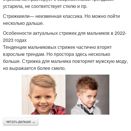
устарела, не соответствует стилю и пр.
Стрижкиили— неизменная классика. Но можно пойти
несколько дальше.
Особенности актуальных стрижек для мальчиков в 2022-
2023 годах
Тенденции мальчиковых стрижек частично вторят
взрослым трендам. Но простора здесь несколько
больше. Стрижка для мальчика повторяет мужскую моду,
но выражается более смело.
читать дальше →