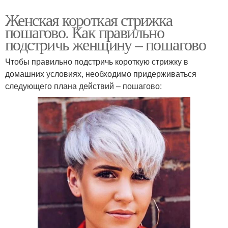
Женская короткая стрижка
пошагово. Как правильно
подстричь женщину – пошагово
Чтобы правильно подстричь короткую стрижку в
домашних условиях, необходимо придерживаться
следующего плана действий – пошагово: