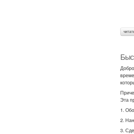
читат
Быс
Добро
време
котор
Приче
Эта п
1. Об
2. На
3. Сд