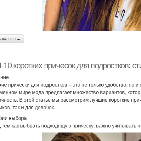
трижки на кудрявые
Рваные стрижки
Стри
волосы
ь дальше →
трижка в домашних
Короткие стрижки
Стр
условиях
10 коротких причесок для подростков: ст
Стрижка с
Стр
Стрижка по типу
ение
использованием
кие прически для подростков – это не только удобство, но 
менном мире мода предлагает множество вариантов, которы
ичность. В этой статье мы рассмотрим лучшие короткие прич
Стрижка с ровной
Модная стрижка
Р
ков, так и для девочек.
линией
рии выбора
 тем как выбрать подходящую прическу, важно учитывать н
рижки на длинные и
Стрижки до плеч