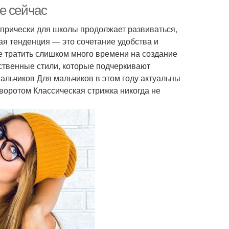
е сейчас
 прически для школы продолжает развиваться,
я тенденция — это сочетание удобства и
жки для ребенка
Модные стрижки
не тратить слишком много времени на создание
ственные стили, которые подчеркивают
альчиков Для мальчиков в этом году актуальны
воротом Классическая стрижка никогда не
жка под шапочку
Стрижки для мальчиков
Стрижка с различной
жка для мальчика
длиной
ссическое каре
Подготовка к стрижке