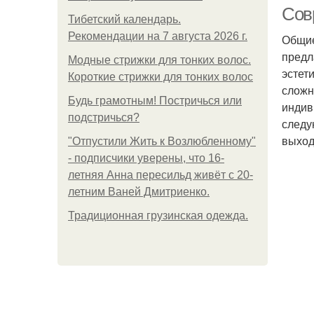
Сов
Тибетский календарь.
Рекомендации на 7 августа 2026 г.
Общие
предл
Модные стрижки для тонких волос.
эстет
Короткие стрижки для тонких волос
сложн
Будь грамотным! Постричься или
индив
подстричься?
следу
Ст
выход
"Отпустили Жить к Возлюбленному"
- подписчики уверены, что 16-
летняя Анна пересильд живёт с 20-
летним Ваней Дмитриенко.
Традиционная грузинская одежда.