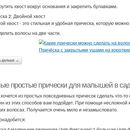
крутить хвост вокруг основания и закрепить булавками.
ска 2: Двойной хвост
ой хвост - это стильная и удобная прическа, которую можно 
зделить волосы на две части.
ь дальше →
ые простые прически для малышей в са
 хочется из простых повседневных причесок сделать что-то
ин из этих способов вам подойдет. При помощи несложной 
ких волосах. Получается очень мило и незамысловато.
онадобится:
ска;4 маленькие резиночки (для фиксации);1 большая (для 