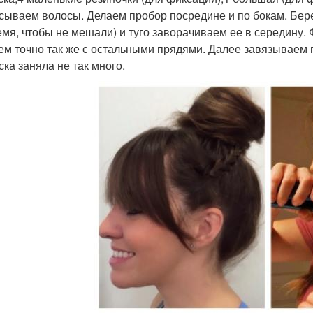
сываем волосы. Делаем пробор посредине и по бокам. Бер
емя, чтобы не мешали) и туго заворачиваем ее в середину
ем точно так же с остальными прядями. Далее завязываем п
ска заняла не так много.