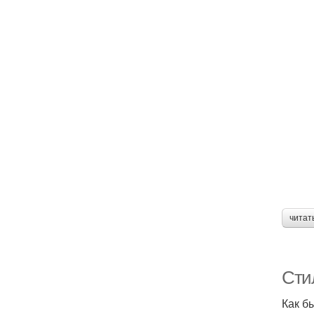
читат
Сти
Как б