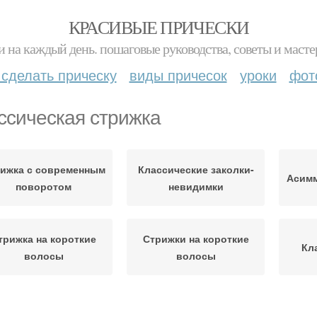
КРАСИВЫЕ ПРИЧЕСКИ
и на каждый день. пошаговые руководства, советы и масте
 сделать прическу
виды причесок
уроки
фот
ссическая стрижка
ижка с современным
Классические заколки-
Асимм
поворотом
невидимки
трижка на короткие
Стрижки на короткие
Кл
волосы
волосы
Женская стрижка
Женские стрижки
Проме