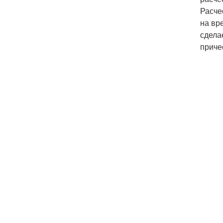
Расче
на вр
сдела
приче