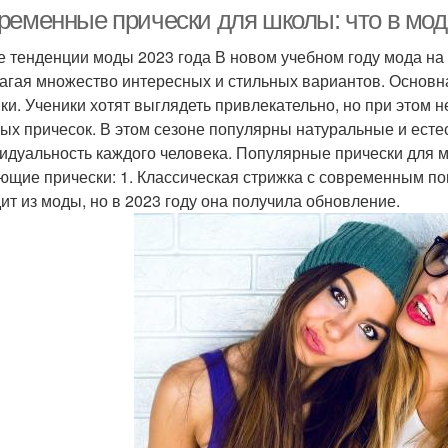
ременные прически для школы: что в мод
 тенденции моды 2023 года В новом учебном году мода на
агая множество интересных и стильных вариантов. Основна
Советы по стрижке
Стрижка для мальчиков
Стри
ики. Ученики хотят выглядеть привлекательно, но при этом 
ых причесок. В этом сезоне популярны натуральные и есте
идуальность каждого человека. Популярные прически для м
ющие прически: 1. Классическая стрижка с современным по
рижки для мальчика
Детская стрижка
Стри
ит из моды, но в 2023 году она получила обновление.
Детские стрижки
Модельная стрижка
Стри
Многоуровневая
Средний стрижка
Кла
стрижка