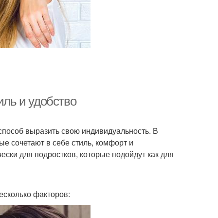
жки в ретро-стиле
Стильная стрижка
ижки для женщин
Простая стрижка
иль и удобство
ижки на средние
Средние стрижки
волосы
и способ выразить свою индивидуальность. В
е сочетают в себе стиль, комфорт и
ески для подростков, которые подойдут как для
овные стрижки
Стрижки для любой
есколько факторов:
Стрижки для
парикмахеров