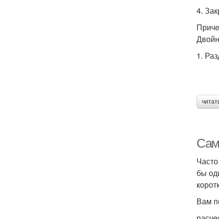
4. За
Приче
Двойн
1. Ра
читат
Сам
Часто
бы од
корот
Вам п
расче