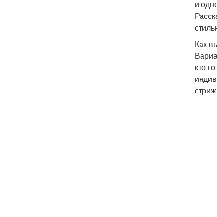
и одн
Расск
стиль
Как в
Вариа
кто г
индив
стриж