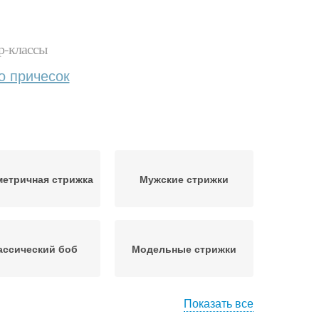
р-классы
о причесок
етричная стрижка
Мужские стрижки
ассический боб
Модельные стрижки
Показать все
жуточная стрижка
Короткая стрижка