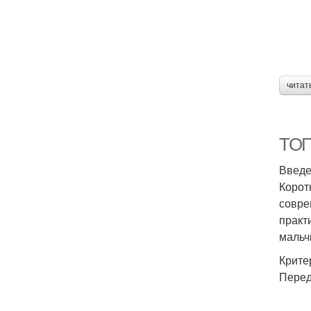
С
читат
С
ТОП-
Введ
Корот
совре
практ
мальчи
Крите
Перед
Ст