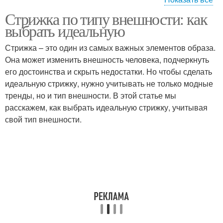
Стрижка по типу внешности: как
Стрижка с
Простая стрижка
выбрать идеальную
использованием
Стрижка – это один из самых важных элементов образа.
Она может изменить внешность человека, подчеркнуть
Стрижки на кудрявые
его достоинства и скрыть недостатки. Но чтобы сделать
Классическая стрижка
волосы
идеальную стрижку, нужно учитывать не только модные
тренды, но и тип внешности. В этой статье мы
расскажем, как выбрать идеальную стрижку, учитывая
свой тип внешности.
Рваные стрижки
Стрижка для мальчика