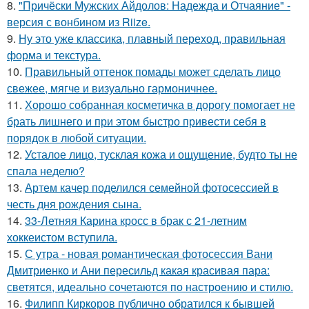
8.
"Причёски Мужских Айдолов: Надежда и Отчаяние" -
версия с вонбином из Riize.
9.
Ну это уже классика, плавный переход, правильная
форма и текстура.
10.
Правильный оттенок помады может сделать лицо
свежее, мягче и визуально гармоничнее.
11.
Хорошо собранная косметичка в дорогу помогает не
брать лишнего и при этом быстро привести себя в
порядок в любой ситуации.
12.
Усталое лицо, тусклая кожа и ощущение, будто ты не
спала неделю?
13.
Артем качер поделился семейной фотосессией в
честь дня рождения сына.
14.
33-Летняя Карина кросс в брак с 21-летним
хоккеистом вступила.
15.
С утра - новая романтическая фотосессия Вани
Дмитриенко и Ани пересильд какая красивая пара:
светятся, идеально сочетаются по настроению и стилю.
16.
Филипп Киркоров публично обратился к бывшей