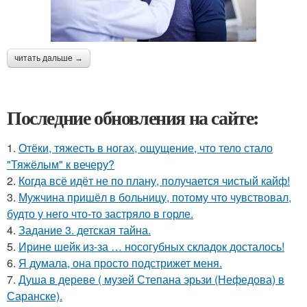
читать дальше →
Последние обновления на сайте:
1.
Отёки, тяжесть в ногах, ощущение, что тело стало
"Тяжёлым" к вечеру?
2.
Когда всё идёт не по плану, получается чистый кайф!
3.
Мужчина пришёл в больницу, потому что чувствовал,
будто у него что-то застряло в горле.
4.
Задание 3. детская тайна.
5.
Ирине шейк из-за … носогубных складок досталось!
6.
Я думала, она просто подстрижет меня.
7.
Душа в дереве ( музей Степана эрьзи (Нефедова) в
Саранске).