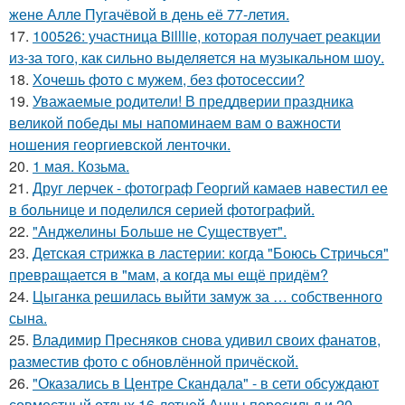
жене Алле Пугачёвой в день её 77-летия.
17.
100526: участница Billlie, которая получает реакции
из-за того, как сильно выделяется на музыкальном шоу.
18.
Хочешь фото с мужем, без фотосессии?
19.
Уважаемые родители! В преддверии праздника
великой победы мы напоминаем вам о важности
ношения георгиевской ленточки.
20.
1 мая. Козьма.
21.
Друг лерчек - фотограф Георгий камаев навестил ее
в больнице и поделился серией фотографий.
22.
"Анджелины Больше не Существует".
23.
Детская стрижка в ластерии: когда "Боюсь Стричься"
превращается в "мам, а когда мы ещё придём?
24.
Цыганка решилась выйти замуж за … собственного
сына.
25.
Владимир Пресняков снова удивил своих фанатов,
разместив фото с обновлённой причёской.
26.
"Оказались в Центре Скандала" - в сети обсуждают
совместный отдых 16-летней Анны пересильд и 20-