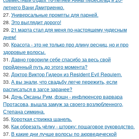
летнего Вани Дмитриенко.
27.
Универсальные промпты для парней.
28.
Это выглядит дорого!
29.
21 марта стал для меня по-настоящему чудесным
днем!
30.
Красота - это не только про длину ресниц, но и про
здоровые волосы.
31.
Давно говорили себе спасибo за весь свой
пройденный путь до этого момента?
32.
Доктор Виктор Гидеон из Resident Evil Requiem.
33.
А вы знали, что свадьбу легче пережить, если
расписаться в загсе заранее?
34.
Дочь Оксаны Рим, фэшн - инфлюенсер варвара
Протасова, вышла замуж за своего возлюбленного,
Степана симкина.
35.
Короткая стрижка шанель.
36.
Как обрезать чёлку - шторку: пошаговое руководство.
37.
В какие дни лучше волосы по аюрведической