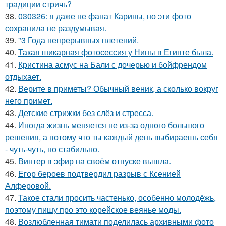
традиции стричь?
38.
030326: я даже не фанат Карины, но эти фото
сохранила не раздумывая.
39.
"3 Года непрерывных плетений.
40.
Такая шикарная фотосессия у Нины в Египте была.
41.
Кристина асмус на Бали с дочерью и бойфрендом
отдыхает.
42.
Верите в приметы? Обычный веник, а сколько вокруг
него примет.
43.
Детские стрижки без слёз и стресса.
44.
Иногда жизнь меняется не из-за одного большого
решения, а потому что ты каждый день выбираешь себя
- чуть-чуть, но стабильно.
45.
Винтер в эфир на своём отпуске вышла.
46.
Егор бероев подтвердил разрыв с Ксенией
Алферовой.
47.
Такое стали просить частенько, особенно молодёжь,
поэтому пишу про это корейское веянье моды.
48.
Возлюбленная тимати поделилась архивными фото