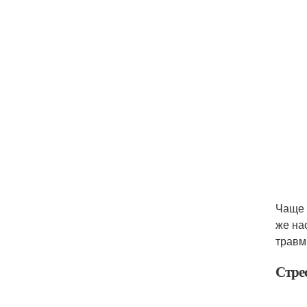
Чаще 
же на
травм
Стре