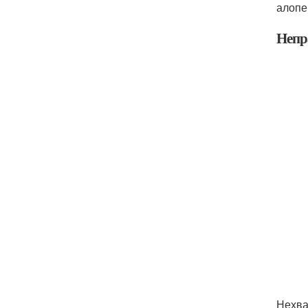
алопе
Непр
Нехва