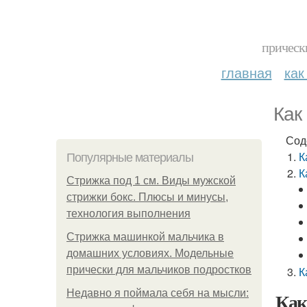
прическ
главная
как
Как
Сод
К
Популярные материалы
К
Стрижка под 1 см. Виды мужской
стрижки бокс. Плюсы и минусы,
технология выполнения
Стрижка машинкой мальчика в
домашних условиях. Модельные
прически для мальчиков подростков
К
Недавно я поймала себя на мысли:
Как