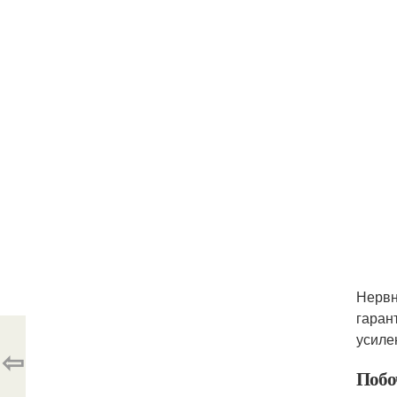
Нервн
гаран
усиле
⇦
Побо