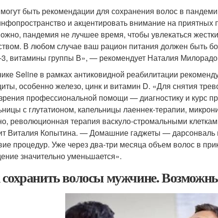
 могут быть рекомендации для сохранения волос в пандем
инфопространство и акцентировать внимание на приятных п
ожно, пандемия не лучшее время, чтобы увлекаться жестк
ством. В любом случае ваш рацион питания должен быть бог
-3, витамины группы В», — рекомендует Наталия Милорадо
нике Seline в рамках антиковидной реабилитации рекомен
иты, особенно железо, цинк и витамин D. «Для снятия тре
 зрения профессиональной помощи — диагностику и курс пр
ьницы с глутатионом, капельницы лаеннек-терапии, микрони
но, революционная терапия васкуло-стромальными клеткам
ит Виталия Копытина. — Домашние гаджеты — дарсонваль и
вие процедур. Уже через два-три месяца объем волос в пр
ение значительно уменьшается».
 сохранить волосы мужчине. Возможн