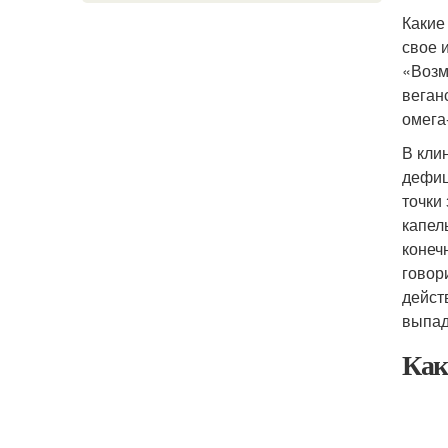
Какие
свое 
«Возм
веган
омега
В кли
дефиц
точки
капел
конеч
говор
дейст
выпад
Как