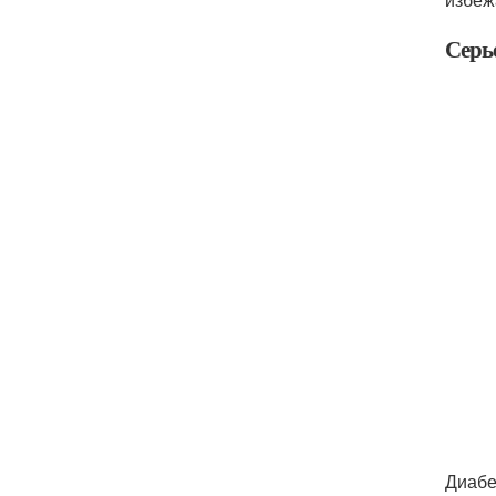
Серь
Диабе