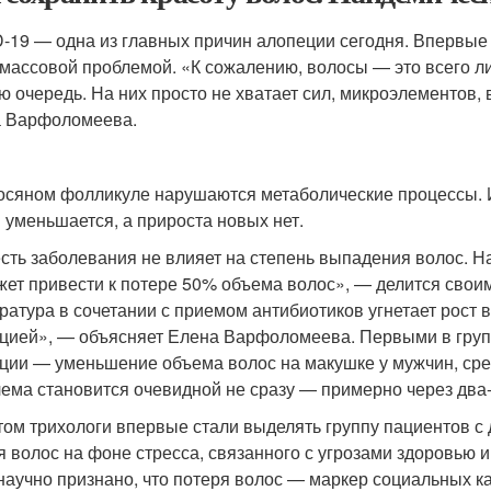
-19 — одна из главных причин алопеции сегодня. Впервые 
 массовой проблемой. «К сожалению, волосы — это всего ли
ю очередь. На них просто не хватает сил, микроэлементов,
 Варфоломеева.
осяном фолликуле нарушаются метаболические процессы. Из
 уменьшается, а прироста новых нет.
сть заболевания не влияет на степень выпадения волос. 
жет привести к потере 50% объема волос», — делится сво
ратура в сочетании с приемом антибиотиков угнетает рост 
цией», — объясняет Елена Варфоломеева. Первыми в группу
ции — уменьшение объема волос на макушке у мужчин, сред
ема становится очевидной не сразу — примерно через два
том трихологи впервые стали выделять группу пациентов с 
я волос на фоне стресса, связанного с угрозами здоровью 
научно признано, что потеря волос — маркер социальных к