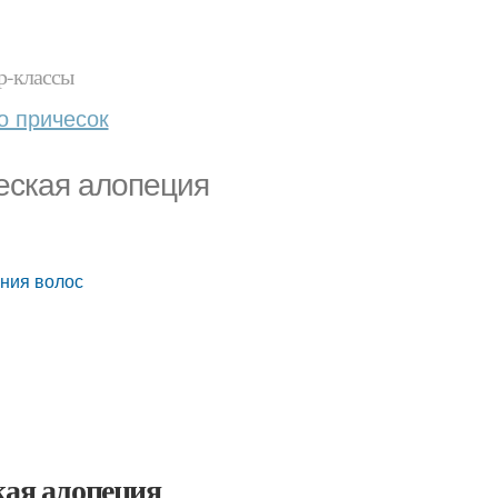
р-классы
о причесок
еская алопеция
ния волос
кая алопеция