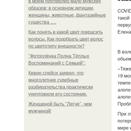
в моем портфолио мало мужских
образов; в основном детишки,
COVID
женщины, животные, фантазийные
такой
существа ….
перву
Елена
Как понять в какой цвет покрасить
волосы. Как подобрать цвет волос
по цветотипу внешности?
В вол
"Фотоплёнка Полна Тёплых
объем
Воспоминаний с Семьей":
«Тяже
Кевин спейси заявил, что
19 мо
многолетние судебные
темпе
разбирательства практически
алопе
уничтожили его состояние.
алопе
Пробл
Женщиной быть "Легче", чем
мужчиной!
При э
потер
мире 