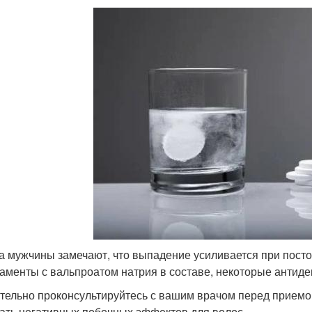
а мужчины замечают, что выпадение усиливается при пост
аменты с вальпроатом натрия в составе, некоторые антид
тельно проконсультируйтесь с вашим врачом перед приемо
ать негативных побочных эффектов для волос.