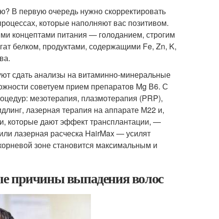
ию? В первую очередь нужно скорректировать
роцессах, которые наполняют вас позитивом.
ими концептами питания — голоданием, строгим
ат белком, продуктами, содержащими Fe, Zn, K,
ва.
дуют сдать анализы на витаминно-минеральные
вожности советуем прием препаратов Mg В6. С
оцедур: мезотерапия, плазмотерапия (PRP),
длинг, лазерная терапия на аппарате М22 и,
и, которые дают эффект трансплантации, —
ли лазерная расческа HairMax — усилят
икорневой зоне становится максимальным и
ые причины выпадения волос