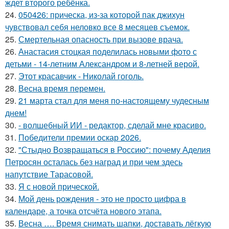
ждет второго ребёнка.
24.
050426: прическа, из-за которой пак джихун
чувствовал себя неловко все 8 месяцев съемок.
25.
Смертельная опасность при вызове врача.
26.
Анастасия стоцкая поделилась новыми фото с
детьми - 14-летним Александром и 8-летней верой.
27.
Этот красавчик - Николай гоголь.
28.
Весна время перемен.
29.
21 марта стал для меня по-настоящему чудесным
днем!
30.
- волшебный ИИ - редактор, сделай мне красиво.
31.
Победители премии оскар 2026.
32.
"Стыдно Возвращаться в Россию": почему Аделия
Петросян осталась без наград и при чем здесь
напутствие Тарасовой.
33.
Я с новой прической.
34.
Мой день рождения - это не просто цифра в
календаре, а точка отсчёта нового этапа.
35.
Весна …. Время снимать шапки, доставать лёгкую