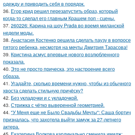
одежду и приводить себя в порядок.
36.
Егор крид решил перезапустить образ, который
когда-то сделал его главным Крашем поп - сцены.
37.
260226: Карина на шоу Prada во время миланской
недели моды.
38.
Анастасия Костенко решила сделать паузу в вопросе
пятого ребенка, несмотря на мечты Дмитрия Тарасова!
39.
Кристина асмус впервые нового возлюбленного
показала.
40.
Это не просто прическа, это настроение всего
образа.
41.
Угадайте, сколько времени нужно, чтобы из обычного
хвоста сделать стильную причёску?
42.
Без укладочки и с укладочкой.
43.
Стрижка с чётко выверенной геометрией.
44.
"У Меня еще не Было Свадьбы Мечты": Саша бортич
призналась, что захотела выйти замуж за 27-летнего
актера.
45.
Екатерина Волкова кардинально сменила имидж: