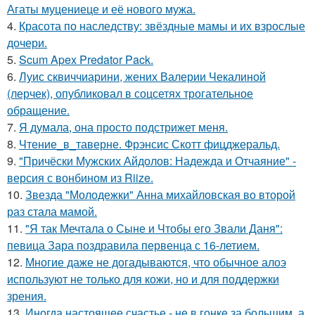
Агаты муцениеце и её нового мужа.
4.
Красота по наследству: звёздные мамы и их взрослые
дочери.
5.
Scum Apex Predator Pack.
6.
Луис сквиччиарини, жених Валерии Чекалиной
(лерчек), опубликовал в соцсетях трогательное
обращение.
7.
Я думала, она просто подстрижет меня.
8.
Чтение_в_таверне. Фрэнсис Скотт фицджеральд.
9.
"Причёски Мужских Айдолов: Надежда и Отчаяние" -
версия с вонбином из Riize.
10.
Звезда "Молодежки" Анна михайловская во второй
раз стала мамой.
11.
"Я так Мечтала о Сыне и Чтобы его Звали Даня":
певица Зара поздравила первенца с 16-летием.
12.
Многие даже не догадываются, что обычное алоэ
используют не только для кожи, но и для поддержки
зрения.
13.
Иногда настоящее счастье - не в гонке за большим, а