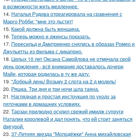
в возможности жить медленнее.
14.
Наталья Рудова отреагировала на сравнения с
Марго Робби: "мне это льстит!
15.
Какой должна быть женщина.
16.
Теперь можно и джинсы показать.
17.
Пересильд и Дмитриенко снялись в образах Ромео и
Джульетты из фильма с дикаприо.
18.
Целых 10 лет Оксана Самойлова не отмечала свой
день рождения - всё внимание доставалось дочери
Майе, которая родилась в ту же дату.
19.
"Добрый день! Возьму 2 слота на 2 д модель!
20.
Ряшка. Три дня и три ночи шла таяна.
21.
Наглядная и простая инструкция по уходу за
пяточками в домашних условиях.
22.
Тарзан прилюдно осудил свежий имидж супруги
Наталии королевой и дал понять, что ей стоит заняться
фигурой.
23.
37-Летняя звезда "Молодёжки" Анна михайловская