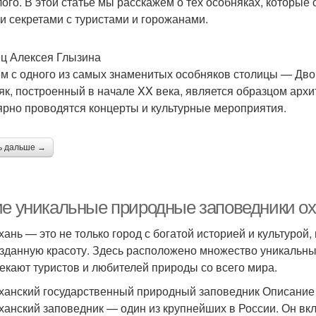
ого. В этой статье мы расскажем о тех особняках, которые
и секретами с туристами и горожанами.
ц Алексея Глызина
м с одного из самых знаменитых особняков столицы — Дво
як, построенный в начале XX века, является образцом архи
ярно проводятся концерты и культурные мероприятия.
ь дальше →
ие уникальные природные заповедники ох
хань — это не только город с богатой историей и культурой,
зданную красоту. Здесь расположено множество уникальны
екают туристов и любителей природы со всего мира.
ханский государственный природный заповедник Описание
ханский заповедник — один из крупнейших в России. Он вк