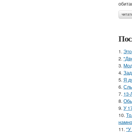
обита
читат
Пос
1.
Это
2.
"Дв
3.
Мод
4.
Зад
5.
Я д
6.
Слы
7.
13-
8.
Обы
9.
У 1
10.
То
намно
11.
"У