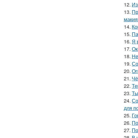
12.
Из
13.
Пр
макия
14.
Ко
15.
Па
16.
Я 
17.
Ок
18.
Не
19.
Со
20.
Ог
21.
Чё
22.
Те
23.
Ты
24.
Со
для п
25.
Го
26.
По
27.
По
28.
В 