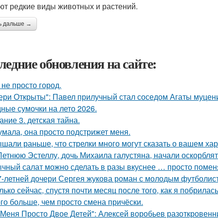
ют редкие виды животных и растений.
ь дальше →
ледние обновления на сайте:
 не просто город.
ери Открыты": Павел прилучный стал соседом Агаты муцени
ные сумочки на лето 2026.
ание 3. детская тайна.
умала, она просто подстрижет меня.
шали раньше, что стрелки много могут сказать о вашем ха
Летнюю Эстеллу, дочь Михаила галустяна, начали оскорблять
чный салат можно сделать в разы вкуснее … просто помен
7-летней дочери Сергея жукова роман с молодым футболис
лько сейчас, спустя почти месяц после того, как я побрилас
го больше, чем просто смена причёски.
 Меня Просто Двое Детей": Алексей воробьев разоткровенн