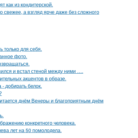
т как из кондитерской.
 свежее, а взгляд ярче даже без сложного
 только для себя.
анное фото.
возвращаться.
вился и встал стеной между ними ….
зительных акцентов в образе.
 - добирать белок.
?
читается днём Венеры и благоприятным днём
ь.
ображению конкретного человека.
чева лет на 50 помолодела.