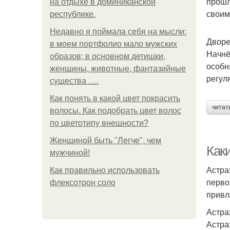
прошл
на отдыхе в доминиканской
своим
республике.
Недавно я поймала себя на мысли:
Дворе
в моем портфолио мало мужских
Начнё
образов; в основном детишки,
особн
женщины, животные, фантазийные
регул
существа ….
Как понять в какой цвет покрасить
читат
волосы. Как подобрать цвет волос
по цветотипу внешности?
Женщиной быть "Легче", чем
Как
мужчиной!
Астра
Как правильно использовать
перво
флексотрон соло
привл
Астра
Астра