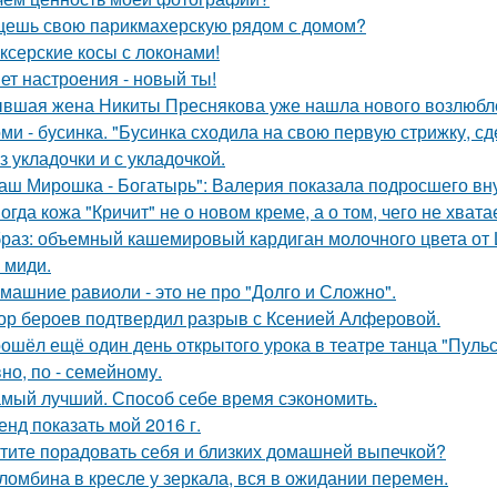
ешь свою парикмахерскую рядом с домом?
ксерские косы с локонами!
ет настроения - новый ты!
вшая жена Никиты Преснякова уже нашла нового возлюбл
ми - бусинка. "Бусинка сходила на свою первую стрижку, сд
з укладочки и с укладочкой.
аш Мирошка - Богатырь": Валерия показала подросшего вну
огда кожа "Кричит" не о новом креме, а о том, чего не хватае
раз: объемный кашемировый кардиган молочного цвета от L
 миди.
машние равиоли - это не про "Долго и Сложно".
ор бероев подтвердил разрыв с Ксенией Алферовой.
ошёл ещё один день открытого урока в театре танца "Пульса
но, по - семейному.
мый лучший. Способ себе время сэкономить.
енд показать мой 2016 г.
тите порадовать себя и близких домашней выпечкой?
ломбина в кресле у зеркала, вся в ожидании перемен.