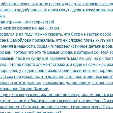
 обычного печенья можно сделать десерты, которые выглядя
авильно подобранные оттенки могут сделать кожу визуально
жа.
гда стрижка - это творчество!
ричок из козочки на иден, 33 см.
родился в 81 году, можно сказать, что Ссср не застал особо.
сана Самойлова призналась, что ей сложно привыкнуть жить
 меняя внешности, создай гиперреалистичное детализиров
храни, потому что это те самые блюда, к которым хочется 
ромный пёс в секунду мог искалечить мальчишку, но он поя
лка - это не просто элемент стрижки, а один из самых выра
перь ведь у людей новое развлечение религиозного порядка
 до сих пор думаешь, что вазелин - это просто жирный крем
гласно некоторым ведическим представлениям, пятница с
оклонения богине Лакшми.
ворят, что когда женщина меняет прическу, она меняет жизн
ртрет - жанр изобразительного искусства, посвящённый из
ка иноагент Галкин становился секс - символом, жена Пуга
чем ценность моей фотографии?