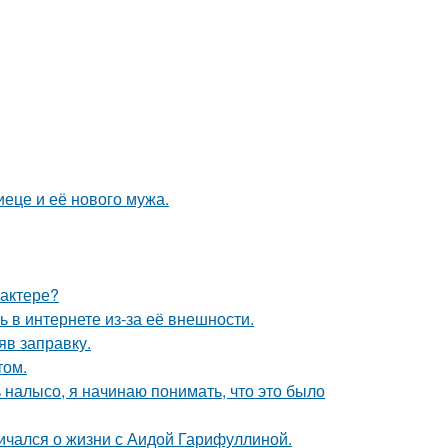
еце и её нового мужа.
рактере?
 в интернете из-за её внешности.
яв заправку.
том.
ь налысо, я начинаю понимать, что это было
ичался о жизни с Аидой Гарифуллиной.