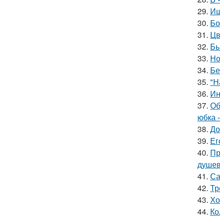
29.
Ищ
30.
Бо
31.
Цв
32.
Бы
33.
Но
34.
Бе
35.
"Н
36.
Ин
37.
Об
юбка -
38.
До
39.
Ег
40.
Пр
душев
41.
Са
42.
Тр
43.
Хо
44.
Ко