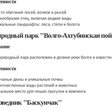
енности
то обитания лосей, волков и рысей
нообразие птиц, включая редкие виды
кальные ландшафты: леса, степи и болота
родный парк "Волго-Ахтубинская по
ание
природный парк расположен в долине реки Волги и известе
енности
чаные дюны и уникальные почвы
гочисленные виды растений и животных
альное место для пеших прогулок и кемпинга
оведник "Баскунчак"