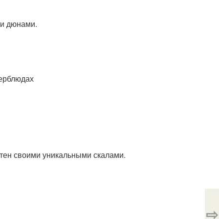
ми дюнами.
верблюдах
стен своими уникальными скалами.
⇨