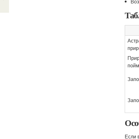
Воз
Таб
Астр
прир
Прир
пойм
Запо
Запо
Осо
Если 