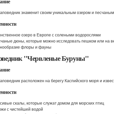
ание
заповедник знаменит своим уникальным озером и песчаны
енности
нственное озеро в Европе с солеными водорослями
чаные дюны, которые можно исследовать пешком или на 
нообразие флоры и фауны
оведник "Червленые Буруны"
ание
заповедник расположен на берегу Каспийского моря и изве
енности
сивые скалы, которые служат домом для морских птиц
жи с чистейшей водой