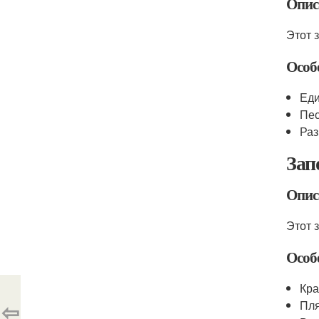
Опис
Этот 
Особ
Еди
Пес
Раз
Зап
Опис
Этот 
Особ
Кра
⇦
Пля