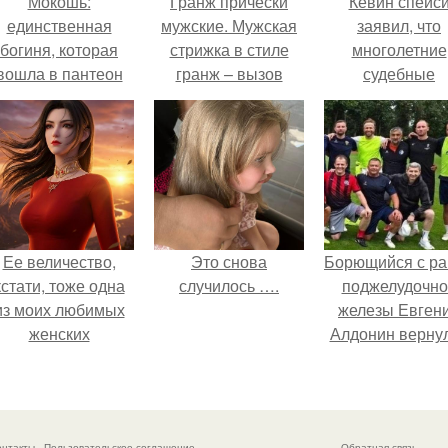
Мокошь:
Гранж прически
Кевин спейс
единственная
мужские. Мужская
заявил, что
богиня, которая
стрижка в стиле
многолетние
вошла в пантеон
гранж – вызов
судебные
князя Владимира.
стандарту
разбирательст
практически
уничтожили е
состояние.
Ее величество,
Это снова
Борющийся с ра
кстати, тоже одна
случилось ….
поджелудочно
из моих любимых
железы Евген
женских
Алдонин верну
персонажей.
в Москву пос
почти года лече
в Германии.
онтакты
Пользовательское соглашение
Обратная связь