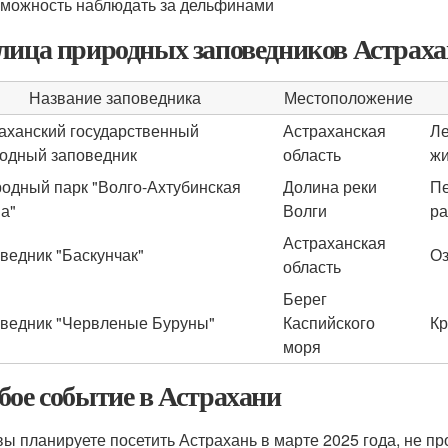
можность наблюдать за дельфинами
лица природных заповедников Астрах
Название заповедника
Местоположение
аханский государственный
Астраханская
Ле
одный заповедник
область
ж
одный парк "Волго-Ахтубинская
Долина реки
Пе
а"
Волги
ра
Астраханская
ведник "Баскунчак"
Оз
область
Берег
ведник "Червленые Буруны"
Каспийского
Кр
моря
бое событие в Астрахани
вы планируете посетить Астрахань в марте 2025 года, не п