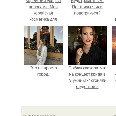
Корейский уход за
Будь грамотным!
волосами. Моя
Постричься или
корейская
подстричься?
косметика для
восстановления
волос
Это не просто
Собчак сказала, что
город.
на концерт крида в
"Лужниках" сгоняли
студентов и
школьников, чтобы
забить зал, но даже
так везде были
пустоты.
© 2026 Красивые прически
К