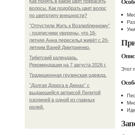
Особ
Как понять в какой цвет покрасить
волосы. Как подобрать цвет волос
Мес
по цветотипу внешности?
Раз
"Отпустили Жить к Возлюбленному"
Уни
- подписчики уверены, что 16-
При
летняя Анна пересильд живёт с 20-
летним Ваней Дмитриенко.
Опис
Тибетский календарь.
Рекомендации на 7 августа 2026 г.
Этот 
Традиционная грузинская одежда.
Особ
"Долгая Дорога в Дюнах" с
выдающейся актрисой Лилитой
Пес
озолиней в одной из главных
Мно
ролей.
Иде
Зап