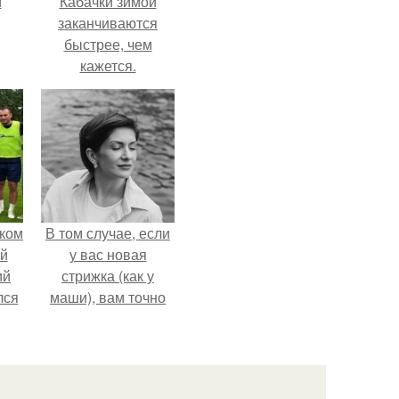
и
Кабачки зимой
заканчиваются
быстрее, чем
кажется.
ва
го
ком
В том случае, если
й
у вас новая
ий
стрижка (как у
лся
маши), вам точно
ле
нужна фотосессия!
ния