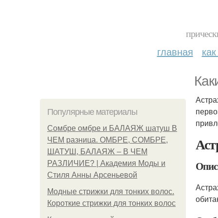
прическ
главная
как
Как
Астра
перво
Популярные материалы
привл
Сомбре омбре и БАЛАЯЖ шатуш В
Аст
ЧЕМ разница. ОМБРЕ, СОМБРЕ,
ШАТУШ, БАЛАЯЖ – В ЧЕМ
Опис
РАЗЛИЧИЕ? | Академия Моды и
Стиля Анны Арсеньевой
Астра
Модные стрижки для тонких волос.
обита
Короткие стрижки для тонких волос