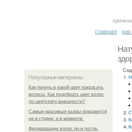
прическ
главная
как
Нат
здо
Сод
Н
Популярные материалы
Как понять в какой цвет покрасить
волосы. Как подобрать цвет волос
по цветотипу внешности?
Самые красивые кадры рождаются
С
не в студии, а в моменте.
К
К
Филирование волос до и после.