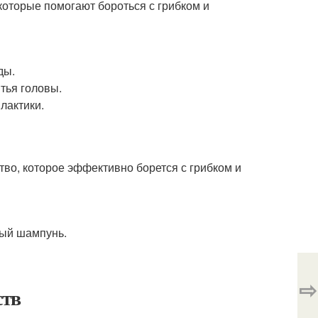
которые помогают бороться с грибком и
ды.
тья головы.
лактики.
во, которое эффективно борется с грибком и
ный шампунь.
⇨
ств