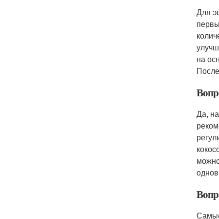
Для э
первы
колич
улучш
на ос
После
Вопр
Да, н
реком
регул
кокос
можно
однов
Вопр
Самые