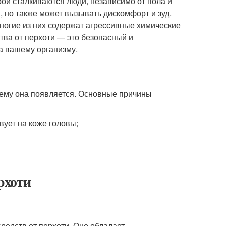
рой сталкиваются люди, независимо от пола и
, но также может вызывать дискомфорт и зуд.
многие из них содержат агрессивные химические
тва от перхоти — это безопасный и
а вашему организму.
очему она появляется. Основные причины
вует на коже головы;
рхоти
редств от перхоти. Оно обладает