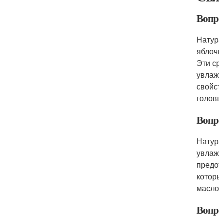
Вопр
Натур
яблоч
Эти с
увлаж
свойс
голов
Вопр
Натур
увлаж
предо
котор
масло
Вопр