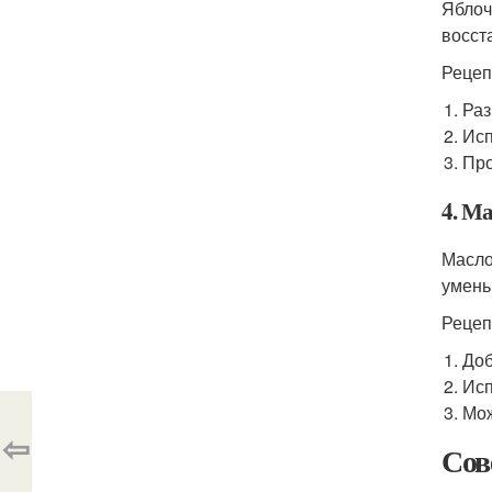
Яблоч
восст
Рецеп
Раз
Исп
Про
4. Ма
Масло
умень
Рецеп
Доб
Исп
Мож
⇦
Сов