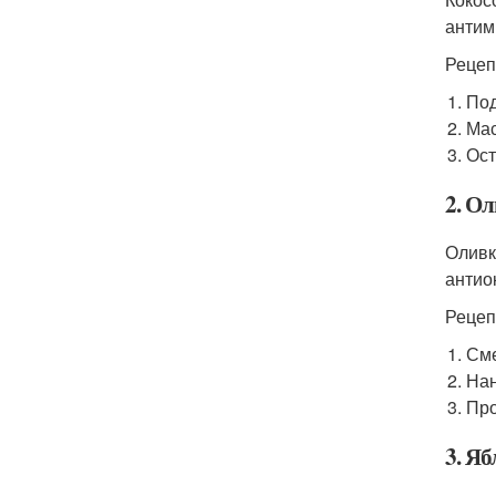
антим
Рецеп
Под
Мас
Ост
2. О
Оливк
антио
Рецеп
Сме
Нан
Про
3. Я