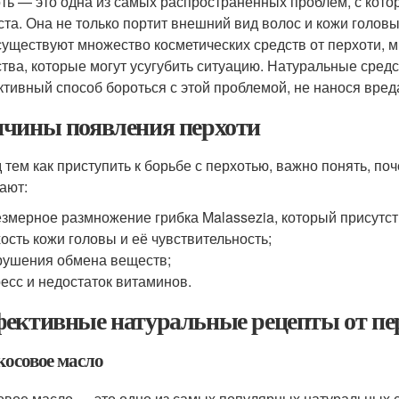
ть — это одна из самых распространённых проблем, с кото
ста. Она не только портит внешний вид волос и кожи головы
существуют множество косметических средств от перхоти, 
тва, которые могут усугубить ситуацию. Натуральные средс
тивный способ бороться с этой проблемой, не нанося вред
чины появления перхоти
 тем как приступить к борьбе с перхотью, важно понять, п
ают:
змерное размножение грибка Malassezia, который присутст
ость кожи головы и её чувствительность;
ушения обмена веществ;
есс и недостаток витаминов.
ективные натуральные рецепты от пе
косовое масло
овое масло — это одно из самых популярных натуральных с