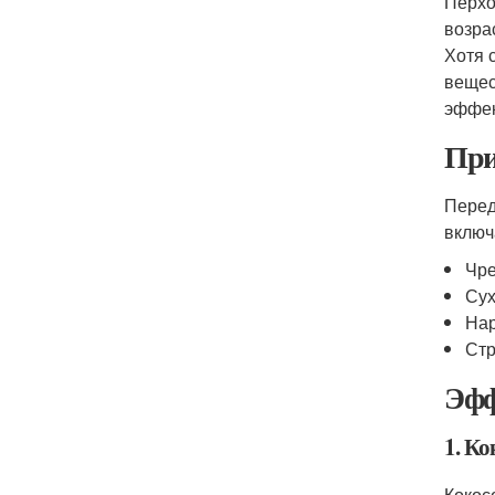
Перхо
возра
Хотя 
вещес
эффек
При
Перед
включ
Чре
Сух
Нар
Стр
Эфф
1. Ко
Кокос