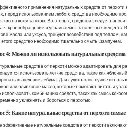
ффективного применения натуральных средств от перхоти 
х, перед использованием любого средства необходимо про
ество на кожу за ухом. Во-вторых, средства следует нанос
ает кровообращение и усваиваемость полезных веществ. В-т
нове масла или уксуса, требуют воздействия под теплом, на
 этого средство необходимо тщательно смыть шампунем.
ос 4: Можно ли использовать натуральные средства 
атуральные средства от перхоти можно адаптировать для р
ендуется использовать легкие средства, такие как яблочны
ировать выделение себума. Для сухих волос лучше использ
овое или оливковое масло, которые помогают питать и увл
 использовать комбинацию средств, таких как смесь кокосо
ременно увлажнять и бороться с перхотью.
ос 5: Какие натуральные средства от перхоти самы
 эффективные натуральные средства от перхоти включают 