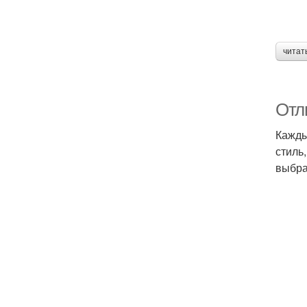
читат
Отл
Кажды
стиль
выбра