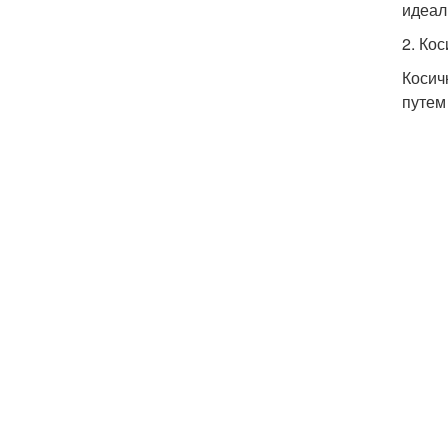
идеал
2. Ко
Косич
путем