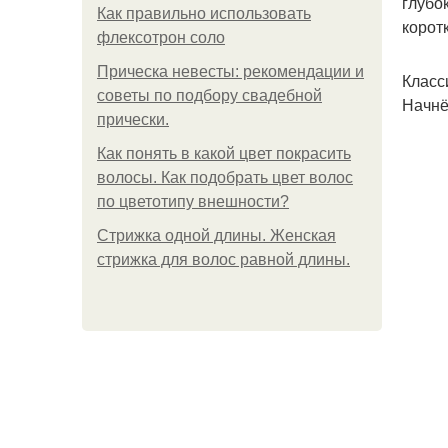
глубо
Как правильно использовать
корот
флексотрон соло
Прическа невесты: рекомендации и
Класс
советы по подбору свадебной
Начнё
прически.
Как понять в какой цвет покрасить
волосы. Как подобрать цвет волос
по цветотипу внешности?
Стрижка одной длины. Женская
стрижка для волос равной длины.