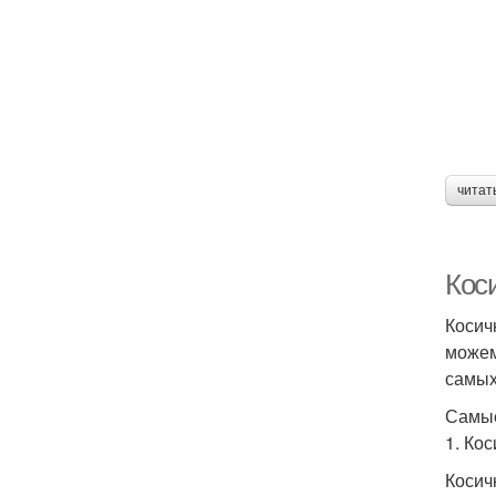
читат
Кос
Косич
можем
самых
Самые
1. Ко
Косич