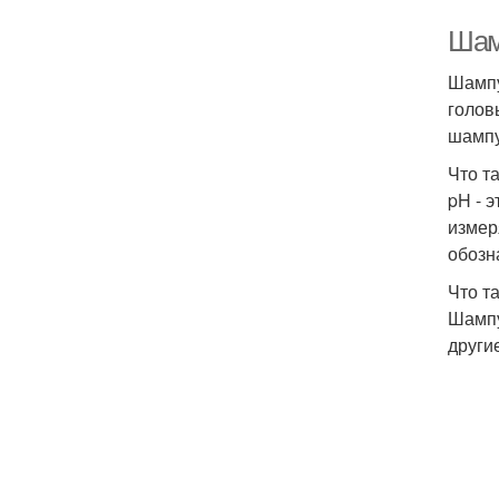
Шам
Шампу
голов
шампу
Что т
pH - э
измеря
обозн
Что т
Шампу
други