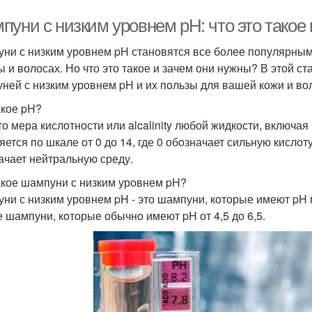
пуни с низким уровнем pH: что это такое
ни с низким уровнем pH становятся все более популярными
ы и волосах. Но что это такое и зачем они нужны? В этой 
ней с низким уровнем pH и их пользы для вашей кожи и во
акое pH?
то мера кислотности или alcalinity любой жидкости, включая
ется по шкале от 0 до 14, где 0 обозначает сильную кислоту,
ачает нейтральную среду.
акое шампуни с низким уровнем pH?
ни с низким уровнем pH - это шампуни, которые имеют pH м
е шампуни, которые обычно имеют pH от 4,5 до 6,5.