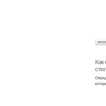
читат
Как
сти
Опред
котор