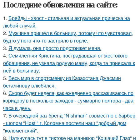
Последние обновления на сайте:
1.
Брейды - хвост - стильная и актуальная прическа на
любой случай.
2.
Мужчина пришёл в больницу, потому что чувствовал,
будто у него что-то застряло в горле.
3.
Я думала, она просто подстрижет меня.
4.
Семилетняя Кристина, пострадавшая от жестокого
обращения, не узнала родную маму, когда та приехала к
ней в больницу.
5.
Весь мир в спортсменку из Казахстана Джасмин
бегалинову влюбился.
6.
Скоро будет неделя, как ежедневно расхаживаюсь по
коридору в несколько заходов - суммарно полтора - два
часа в день.
7.
В очередной раз бренд "Nishman" совместно с барбер
- шопом "Host " г. Коломна постели наш "добрый дом
"коломенский".
8.
Наткнулась тут в тиктоке на маникюр "Кошачий Глаз" и