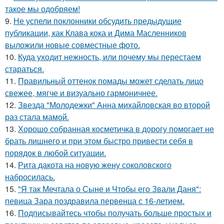
такое мы одобряем!
9.
Не успели поклонники обсудить предыдущие
публикации, как Клава кока и Дима Масленников
выложили новые совместные фото.
10.
Куда уходит нежность, или почему мы перестаем
стараться.
11.
Правильный оттенок помады может сделать лицо
свежее, мягче и визуально гармоничнее.
12.
Звезда "Молодежки" Анна михайловская во второй
раз стала мамой.
13.
Хорошо собранная косметичка в дорогу помогает не
брать лишнего и при этом быстро привести себя в
порядок в любой ситуации.
14.
Рита дакота на новую жену соколовского
набросилась.
15.
"Я так Мечтала о Сыне и Чтобы его Звали Даня":
певица Зара поздравила первенца с 16-летием.
16.
Подписывайтесь чтобы получать больше простых и