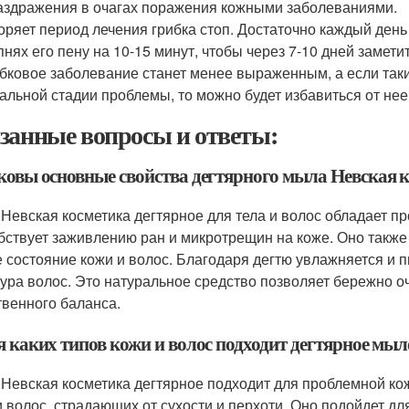
аздражения в очагах поражения кожными заболеваниями.
оряет период лечения грибка стоп. Достаточно каждый ден
пнях его пену на 10-15 минут, чтобы через 7-10 дней замет
бковое заболевание станет менее выраженным, а если так
альной стадии проблемы, то можно будет избавиться от не
занные вопросы и ответы:
аковы основные свойства дегтярного мыла Невская к
Невская косметика дегтярное для тела и волос обладает 
бствует заживлению ран и микротрещин на коже. Оно также 
 состояние кожи и волос. Благодаря дегтю увлажняется и п
тура волос. Это натуральное средство позволяет бережно о
твенного баланса.
ля каких типов кожи и волос подходит дегтярное мы
Невская косметика дегтярное подходит для проблемной кожи
и волос, страдающих от сухости и перхоти. Оно подойдет д