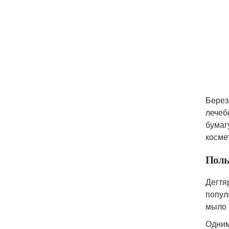
Берез
лечеб
бумаг
косме
Поль
Дегтя
попул
мыло 
Одним