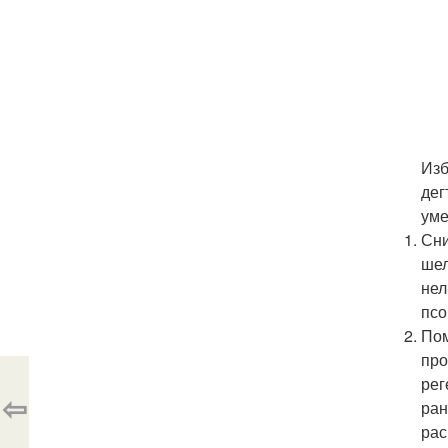
Изб
дег
уме
Сни
шел
нел
псо
Пом
про
рег
⇦
ран
рас