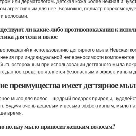
тром или дерматологом. Детская кожа более нежная и чувс
ом агрессивным для нее. Возможно, педиатр порекомендует
 и волосами.
уществуют ли какие-либо противопоказания к испо
тика для тела и волос
вопоказаний к использованию дегтярного мыла Невская кос
нения при индивидуальной непереносимости компонентов и
 быть осторожным при использовании дегтярного мыла вокру
ях данное средство является безопасным и эффективным дл
ие преимущества имеет дегтярное мыло
рное мыло для волос – щедрый подарок природы, чудодейст
н. Будучи очень дешевым и весьма эффективным, мыло на 
аше время.
ю пользу мыло приносит женским волосам?