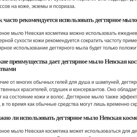
ссов на коже, экземы и псориаза.
к часто рекомендуется использовать дегтярное мыло
рное мыло Невская косметика можно использовать ежеднев
ерной сухости кожи рекомендуется сократить частоту приме
ярное использование дегтярного мыла будет только положит
акие преимущества дает дегтярное мыло Невская ко
ствами
ичие от многих обычных гелей для душа и шампуней, дегтя
ственных красителей, отдушек и консервантов. Оно облада
т на состояние кожи и волос. Дегтярное мыло также эффек
, в то время как обычные средства могут лишь временно ск
ожно ли использовать дегтярное мыло Невская косме
рное мыло Невская косметика может использоваться для дет