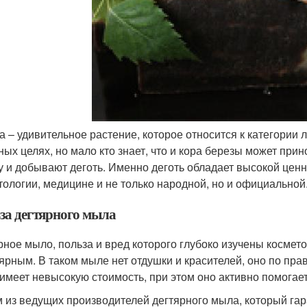
а – удивительное растение, которое относится к категории 
ных целях, но мало кто знает, что и кора березы может при
у и добывают деготь. Именно деготь обладает высокой ценн
тологии, медицине и не только народной, но и официальной
за дегтярного мыла
рное мыло, польза и вред которого глубоко изучены космет
ярным. В таком мыле нет отдушки и красителей, оно по пра
имеет невысокую стоимость, при этом оно активно помогае
 из ведущих производителей дегтярного мыла, который гар