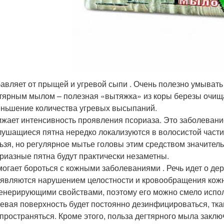
авляет от прыщей и угревой сыпи . Очень полезно умыват
тярным мылом – полезная «вытяжка» из коры березы очищае
ньшение количества угревых высыпаний.
жает интенсивность проявления псориаза. Это заболевание
ушащиеся пятна нередко локализуются в волосистой част
ьзя, но регулярное мытье головы этим средством значител
риазные пятна будут практически незаметны.
огает бороться с кожными заболеваниями . Речь идет о дер
являются нарушением целостности и кровообращения кожн
енерирующими свойствами, поэтому его можно смело испол
евая поверхность будет постоянно дезинфицироваться, тка
пространяться. Кроме этого, польза дегтярного мыла заключ