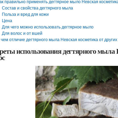
ак правильно применять дегтярное мыло Невская косметик
Состав и свойства дегтярного мыла
Польза и вред для кожи
Цена
Для чего можно использовать дегтярное мыло
Для волос и от вшей
 чем отличие дегтярного мыла Невская косметика от других
реты использования дегтярного мыла Н
ос