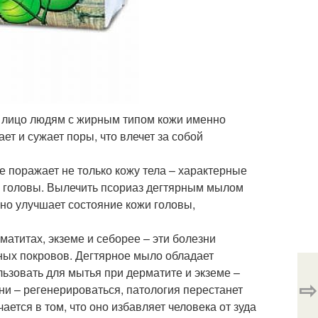
ь лицо людям с жирным типом кожи именно
т и сужает поры, что влечет за собой
 поражает не только кожу тела – характерные
и головы. Вылечить псориаз дегтярным мылом
ьно улучшает состояние кожи головы,
матитах, экземе и себорее – эти болезни
ых покровов. Дегтярное мыло обладает
ьзовать для мытья при дерматите и экземе –
⇨
ни – регенерироваться, патология перестанет
ается в том, что оно избавляет человека от зуда