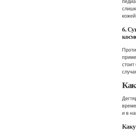
педиа
слишк
кожей
6. С
косме
Проти
приме
стоит
случа
Как
Дегтя
време
и в н
Каку