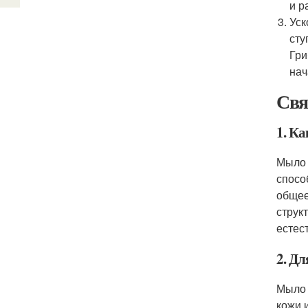
и р
Уск
сту
Гри
нач
Свя
1. К
Мыло 
спосо
общее
струк
естес
2. Д
Мыло 
кожи 