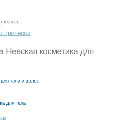
р-классы
о причесок
а Невская косметика для
для тела и волос
ка для тела
осы