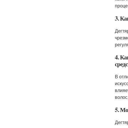
проце
3. Ка
Дегтя
чрезм
регул
4. К
сред
В отл
искус
влияе
волос
5. М
Дегтя