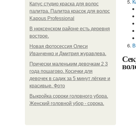
К
Капус студио краска для волос
палитра. Палитра красок для волос
Kapous Professional
В нюксенском районе есть деревня
вострое.
В
Новая фотосессия Олеси
Иванченко и Дмитрия журавлева.
Сек
вол
Прически маленьким девочкам 2 3
года пошагово. Косички для
девочек в садик за 5 минут лёгкие и
красивые. Фото
Выкройка сороки головного убора.
Женский головной убор - сорока.