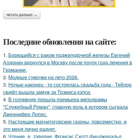
читать дальше →
Последние обновления на сайте:
1.
Борющийся с раком поджелудочной железы Евгений
Алдонин вернулся в Москву после почти года лечения в
Германии.
2.
Модные сумочки на лето 2026.
3.
Ночью наконец - то состоялась свадьба года - Тейлор
свифт вышла замуж за Трэвиса кэлси.
4.
В голливуде прошла премьера мелодрамы
"Служебный Роман", главную роль в котором сыграла
Дженнифер Лопес.
5.
Настоящие магнитогорские газоны, повсеместно, и
это меня лично радует.
6.
Чтение_в_таверне. Фрэнсис Скотт фицджеральд.