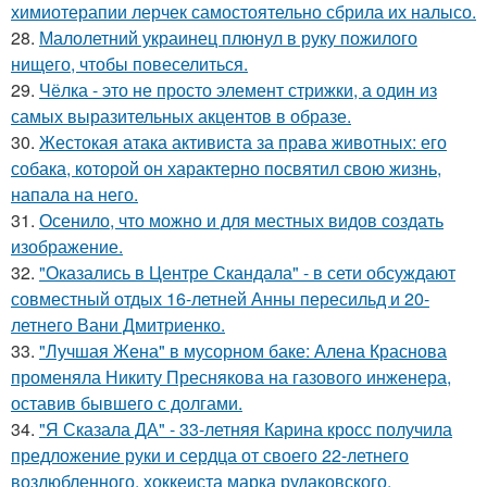
химиотерапии лерчек самостоятельно сбрила их налысо.
28.
Малолетний украинец плюнул в руку пожилого
нищего, чтобы повеселиться.
29.
Чёлка - это не просто элемент стрижки, а один из
самых выразительных акцентов в образе.
30.
Жестокая атака активиста за права животных: его
собака, которой он характерно посвятил свою жизнь,
напала на него.
31.
Осенило, что можно и для местных видов создать
изображение.
32.
"Оказались в Центре Скандала" - в сети обсуждают
совместный отдых 16-летней Анны пересильд и 20-
летнего Вани Дмитриенко.
33.
"Лучшая Жена" в мусорном баке: Алена Краснова
променяла Никиту Преснякова на газового инженера,
оставив бывшего с долгами.
34.
"Я Сказала ДА" - 33-летняя Карина кросс получила
предложение руки и сердца от своего 22-летнего
возлюбленного, хоккеиста марка рудаковского.