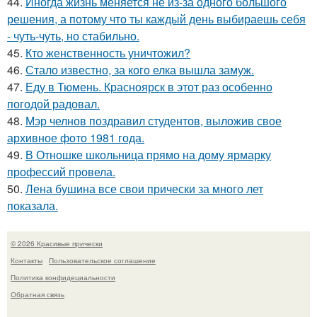
44.
Иногда жизнь меняется не из-за одного большого
решения, а потому что ты каждый день выбираешь себя
- чуть-чуть, но стабильно.
45.
Кто женственность уничтожил?
46.
Стало известно, за кого елка вышла замуж.
47.
Еду в Тюмень. Красноярск в этот раз особенно
погодой радовал.
48.
Мэр челнов поздравил студентов, выложив свое
архивное фото 1981 года.
49.
В Отношке школьница прямо на дому ярмарку
профессий провела.
50.
Лена бушина все свои прически за много лет
показала.
© 2026 Красивые прически
Контакты
Пользовательское соглашение
Политика конфидециальности
Обратная связь