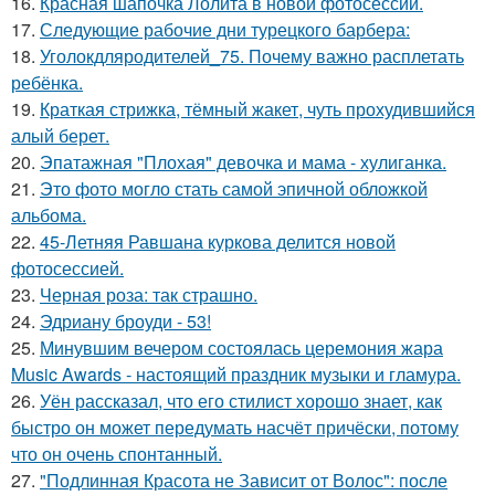
16.
Красная шапочка Лолита в новой фотосессии.
17.
Следующие рабочие дни турецкого барбера:
18.
Уголокдляродителей_75. Почему важно расплетать
ребёнка.
19.
Краткая стрижка, тёмный жакет, чуть прохудившийся
алый берет.
20.
Эпатажная "Плохая" девочка и мама - хулиганка.
21.
Это фото могло стать самой эпичной обложкой
альбома.
22.
45-Летняя Равшана куркова делится новой
фотосессией.
23.
Черная роза: так страшно.
24.
Эдриану броуди - 53!
25.
Минувшим вечером состоялась церемония жара
Music Awards - настоящий праздник музыки и гламура.
26.
Уён рассказал, что его стилист хорошо знает, как
быстро он может передумать насчёт причёски, потому
что он очень спонтанный.
27.
"Подлинная Красота не Зависит от Волос": после