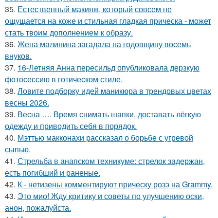
35.
Естественный макияж, который совсем не
ощущается на коже и стильная гладкая прическа - может
стать твоим дополнением к образу.
36.
Жена малинина загадала на годовщину восемь
внуков.
37.
16-Летняя Анна пересильд опубликовала дерзкую
фотосессию в готическом стиле.
38.
Ловите подборку идей маникюра в трендовых цветах
весны 2026.
39.
Весна …. Время снимать шапки, доставать лёгкую
одежду и приводить себя в порядок.
40.
Мэттью макконахи рассказал о борьбе с угревой
сыпью.
41.
Стрельба в анапском техникуме: стрелок задержан,
есть погибший и раненые.
42.
К - нетизены комментируют прическу розэ на Grammy.
43.
Это мио! Жду критику и советы по улучшению оски,
анон, пожалуйста.