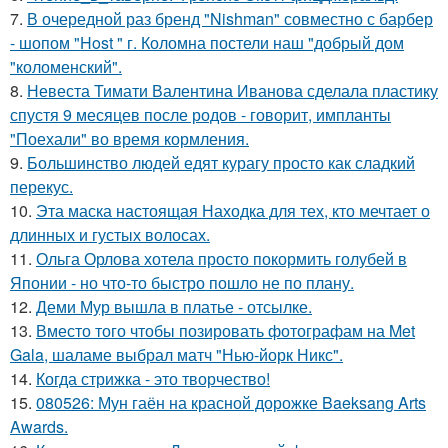
7.
В очередной раз бренд "Nishman" совместно с барбер
- шопом "Host " г. Коломна постели наш "добрый дом
"коломенский".
8.
Невеста Тимати Валентина Иванова сделала пластику
спустя 9 месяцев после родов - говорит, импланты
"Поехали" во время кормления.
9.
Большинство людей едят курагу просто как сладкий
перекус.
10.
Эта маска настоящая Находка для тех, кто мечтает о
длинных и густых волосах.
11.
Ольга Орлова хотела просто покормить голубей в
Японии - но что-то быстро пошло не по плану.
12.
Деми Мур вышла в платье - отсылке.
13.
Вместо того чтобы позировать фотографам на Met
Gala, шаламе выбрал матч "Нью-йорк Никс".
14.
Когда стрижка - это творчество!
15.
080526: Мун гаён на красной дорожке Baeksang Arts
Awards.