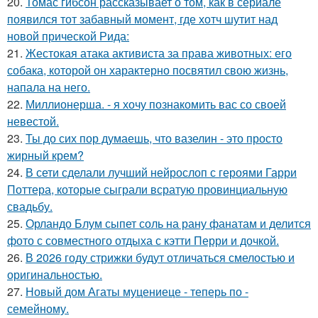
20.
Томас гибсон рассказывает о том, как в сериале
появился тот забавный момент, где хотч шутит над
новой прической Рида:
21.
Жестокая атака активиста за права животных: его
собака, которой он характерно посвятил свою жизнь,
напала на него.
22.
Миллионерша. - я хочу познакомить вас со своей
невестой.
23.
Ты до сих пор думаешь, что вазелин - это просто
жирный крем?
24.
В сети сделали лучший нейрослоп с героями Гарри
Поттера, которые сыграли всратую провинциальную
свадьбу.
25.
Орландо Блум сыпет соль на рану фанатам и делится
фото с совместного отдыха с кэтти Перри и дочкой.
26.
В 2026 году стрижки будут отличаться смелостью и
оригинальностью.
27.
Новый дом Агаты муцениеце - теперь по -
семейному.