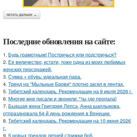
читать дальше →
Последние обновления на сайте:
1.
Будь грамотным! Постричься или подстричься?
2.
Ее величество, кстати, тоже одна из моих любимых
женских персонажей.
3.
Сумка + обувь: идеальная пара.
4.
Тренд на "Мыльные Брови" плотно засел в лентах.
5.
Тибетский календарь. Рекомендации на 9 июля 2026 г.
6.
Многие мне писали и звонили: "ты где пропала!
7.
Бывшая жена Григория Лепса, Анна шаплыкова,
отпраздновала 54-й день рождения в Венеции.
8.
Тибетский календарь. Рекомендации на 10 июня 2026
г.
9.
5 новых трендов летней стрижки боб.