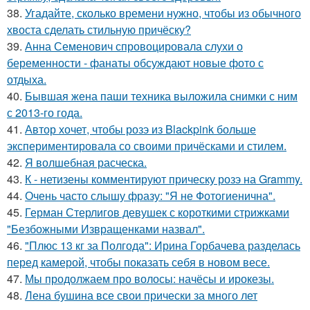
38.
Угадайте, сколько времени нужно, чтобы из обычного
хвоста сделать стильную причёску?
39.
Анна Семенович спровоцировала слухи о
беременности - фанаты обсуждают новые фото с
отдыха.
40.
Бывшая жена паши техника выложила снимки с ним
с 2013-го года.
41.
Автор хочет, чтобы розэ из Blackpink больше
экспериментировала со своими причёсками и стилем.
42.
Я волшебная расческа.
43.
К - нетизены комментируют прическу розэ на Grammy.
44.
Очень часто слышу фразу: "Я не Фотогиенична".
45.
Герман Стерлигов девушек с короткими стрижками
"Безбожными Извращенками назвал".
46.
"Плюс 13 кг за Полгода": Ирина Горбачева разделась
перед камерой, чтобы показать себя в новом весе.
47.
Мы продолжаем про волосы: начёсы и ирокезы.
48.
Лена бушина все свои прически за много лет