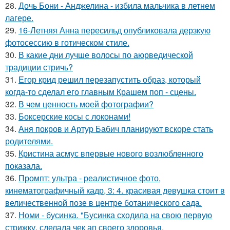
28.
Дочь Бони - Анджелина - избила мальчика в летнем
лагере.
29.
16-Летняя Анна пересильд опубликовала дерзкую
фотосессию в готическом стиле.
30.
В какие дни лучше волосы по аюрведической
традиции стричь?
31.
Егор крид решил перезапустить образ, который
когда-то сделал его главным Крашем поп - сцены.
32.
В чем ценность моей фотографии?
33.
Боксерские косы с локонами!
34.
Аня покров и Артур Бабич планируют вскоре стать
родителями.
35.
Кристина асмус впервые нового возлюбленного
показала.
36.
Промпт: ультра - реалистичное фото,
кинематографичный кадр, 3: 4. красивая девушка стоит в
величественной позе в центре ботанического сада.
37.
Номи - бусинка. "Бусинка сходила на свою первую
стрижку, сделала чек ап своего здоровья.