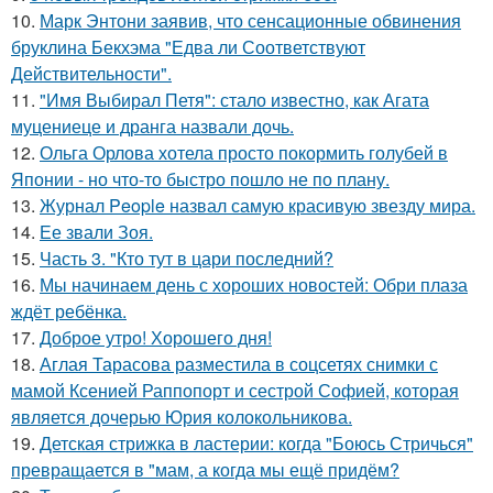
10.
Марк Энтони заявив, что сенсационные обвинения
бруклина Бекхэма "Едва ли Соответствуют
Действительности".
11.
"Имя Выбирал Петя": стало известно, как Агата
муцениеце и дранга назвали дочь.
12.
Ольга Орлова хотела просто покормить голубей в
Японии - но что-то быстро пошло не по плану.
13.
Журнал People назвал самую красивую звезду мира.
14.
Ее звали Зоя.
15.
Часть 3. "Кто тут в цари последний?
16.
Мы начинаем день с хороших новостей: Обри плаза
ждёт ребёнка.
17.
Доброе утро! Хорошего дня!
18.
Аглая Тарасова разместила в соцсетях снимки с
мамой Ксенией Раппопорт и сестрой Софией, которая
является дочерью Юрия колокольникова.
19.
Детская стрижка в ластерии: когда "Боюсь Стричься"
превращается в "мам, а когда мы ещё придём?