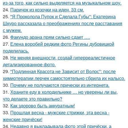
из-за того, как сильно выделяется на музыкальном шоу.
24.
Паричок из козочки на иден, 33 см.
25.
"Я Проколола Пупок и Сделала Губы": Екатерина
Шкуро рассказала о преображениях после расставания
с мужем.
26.
Факундо арана прям сильно сдает ….
27.
Елена воробей редким фото Регины дубовицкой
поделилась.
28.
Не меняя внешности, создай гиперреалистичное
детализированное фото.
29.
"Подлинная Красота не Зависит от Волос": после
химиотерапии лерчек самостоятельно сбрила их налысо.
30.
Почему не получаются прически из интернета.
31.
Храните еду в холодильнике … но уверены ли вы,
что делаете это правильно?
32.
Как здорово быть аккуратным!
33.
Прошлая весна - мужские стрижки, эта весна -
женские причёски!
34.
Недавно я выкладывала фото этой причёски, а