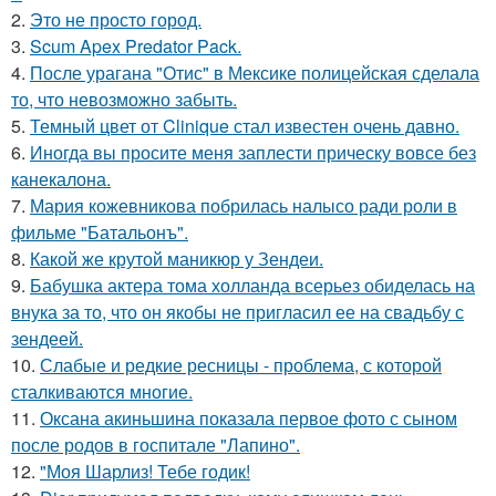
2.
Это не просто город.
3.
Scum Apex Predator Pack.
4.
После урагана "Отис" в Мексике полицейская сделала
то, что невозможно забыть.
5.
Темный цвет от Clinique стал известен очень давно.
6.
Иногда вы просите меня заплести прическу вовсе без
канекалона.
7.
Мария кожевникова побрилась налысо ради роли в
фильме "Батальонъ".
8.
Какой же крутой маникюр у Зендеи.
9.
Бабушка актера тома холланда всерьез обиделась на
внука за то, что он якобы не пригласил ее на свадьбу с
зендеей.
10.
Слабые и редкие ресницы - проблема, с которой
сталкиваются многие.
11.
Оксана акиньшина показала первое фото с сыном
после родов в госпитале "Лапино".
12.
"Моя Шарлиз! Тебе годик!