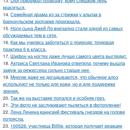
13.
Dior придумал подводку, кому слишком лень
краситься.
14.
Семейная драма из-за стрижки у альпак в
барнаульском зоопарке произошла.
15.
Ноги сына Джей Ло внезапно стали одной из самых
обсуждаемых тем в сети.
16.
Как мы учились заботиться о природе: трудовая
практика 5 в класса.
17.
Шифон на ногтях даже лучше самого цвета выглядит.
18.
Актриса Светлана Иванова ответила, почему вышла
замуж за режиссера сильно старше нее.
19.
Многие даже не догадываются, что обычное алоэ
используют не только для кожи, но и для поддержки
зрения.
20.
Так же на выставке попался и особняк грез.
21.
Эти фото не заслуживают пылиться в фотопленке!
22.
Лена Ленина каннский фестиваль гнездом на голове
потрясла.
23.
100526: участница Billlie, которая получает реакции