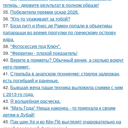
теперь - держите результат в полном образе!
35.
Победители премии оскар 2026.
36.
"Кто-то ухаживает за тобой?
37.
Брэд питт и Инес де Рамон попали в объективы
папарацци во время прогулки по греческому острову
идра.
38.
"Фотосессия под Ключ".
39.
"Ферритин - плохой показатель!
40.
Верите в приметы? Обычный веник, а сколько вокруг
него примет.
41.
Стрельба в анапском техникуме: стрелок задержан,
есть погибший и раненые.
42.
Бывшая жена паши техника выложила снимки с ним
с 2013-го года.
43.
Я волшебная расческа.
44.
"Мать Года" Нюша наконец - то приехала к своим
детям в Дубай!
45.
Пак шин Хе и ко Кён Пё выглядят очаровательно на