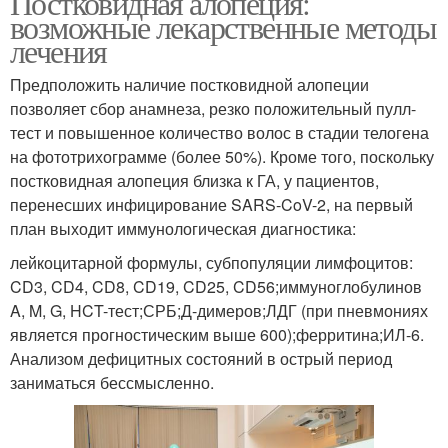
Постковидная алопеция:
возможные лекарственные методы
лечения
Предположить наличие постковидной алопеции
позволяет сбор анамнеза, резко положительный пулл-
тест и повышенное количество волос в стадии телогена
на фототрихограмме (более 50%). Кроме того, поскольку
постковидная алопеция близка к ГА, у пациентов,
перенесших инфицирование SARS-CoV-2, на первый
план выходит иммунологическая диагностика:
лейкоцитарной формулы, субпопуляции лимфоцитов:
CD3, CD4, CD8, CD19, CD25, CD56;иммуноглобулинов
A, M, G, HCT-тест;СРБ;Д-димеров;ЛДГ (при пневмониях
является прогностическим выше 600);ферритина;ИЛ-6.
Анализом дефицитных состояний в острый период
заниматься бессмысленно.