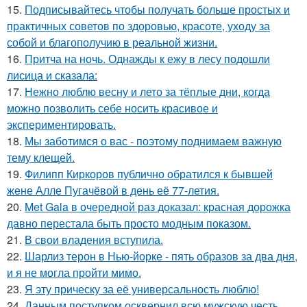
15.
Подписывайтесь чтобы получать больше простых и
практичных советов по здоровью, красоте, уходу за
собой и благополучию в реальной жизни.
16.
Притча на ночь. Однажды к ежу в лесу подошли
лисица и сказала:
17.
Нежно люблю весну и лето за тёплые дни, когда
можно позволить себе носить красивое и
экспериментировать.
18.
Мы заботимся о вас - поэтому поднимаем важную
тему клещей.
19.
Филипп Киркоров публично обратился к бывшей
жене Алле Пугачёвой в день её 77-летия.
20.
Met Gala в очередной раз доказал: красная дорожка
давно перестала быть просто модным показом.
21.
В свои владения вступила.
22.
Шарлиз терон в Нью-йорке - пять образов за два дня,
и я не могла пройти мимо.
23.
Я эту прическу за её универсальность люблю!
24.
Данным поступком осквернил всю мужскую честь.