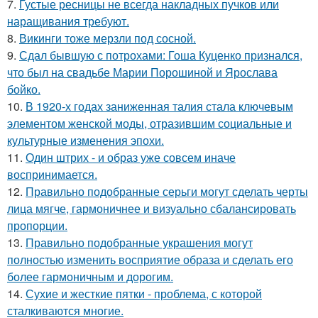
7.
Густые ресницы не всегда накладных пучков или
наращивания требуют.
8.
Викинги тоже мерзли под сосной.
9.
Сдал бывшую с потрохами: Гоша Куценко признался,
что был на свадьбе Марии Порошиной и Ярослава
бойко.
10.
В 1920-х годах заниженная талия стала ключевым
элементом женской моды, отразившим социальные и
культурные изменения эпохи.
11.
Один штрих - и образ уже совсем иначе
воспринимается.
12.
Правильно подобранные серьги могут сделать черты
лица мягче, гармоничнее и визуально сбалансировать
пропорции.
13.
Правильно подобранные украшения могут
полностью изменить восприятие образа и сделать его
более гармоничным и дорогим.
14.
Сухие и жесткие пятки - проблема, с которой
сталкиваются многие.