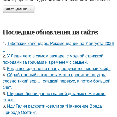
читать дальше →
Последние обновления на сайте:
1.
Тибетский календарь. Рекомендации на 7 августа 2026
г.
2.
У Леши лето в самом разгаре: с модной стрижкой,
походами за грибами и временем с семьей.
3.
Когда всё идёт не по плану, получается чистый кайф!
4.
Обработанный сахар незаметно проникает внутрь,
словно тихий вор … сладкий перекус, а потом большой
счет.
5.
Широкие брови давно главной деталью в макияже
стали.
6.
Иду Галич раскритиковали за "Нанесение Вреда
Природе Осетии".