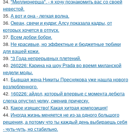
34.
"Миллионерша". - я хочу познакомить вас со своей
невестой.
35.
А вот и она - легкая волна.
36.
Океан, свечи и кудри: Алсу показала кадры, от
которых хочется в отпуск.
37.
Всем добри бобри.
38.
Не красивые, но эффектные и бюджетные тюбики
для вашей кожи.
39.
"3 Года непрерывных плетений.
40.
260226: Карина на шоу Prada во время миланской
недели моды.
41.
Бывшая жена Никиты Преснякова уже нашла нового
возлюбленного.
42.
160226: айдол, который впервые с момента дебюта
слегка опустил челку, сменив прическу.
43.
Какое изящество! Какая хитрая композиция!
44.
Иногда жизнь меняется не из-за одного большого
решения, а потому что ты каждый день выбираешь себя
- чуть-чуть, но стабильно.