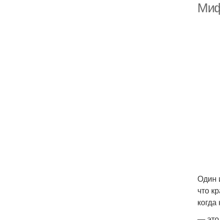
Миф
Один 
что к
когда
— это