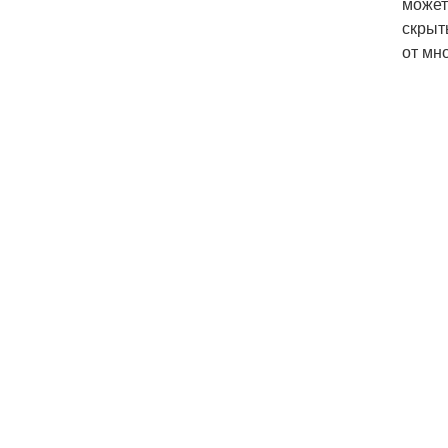
может
скрыт
от мн