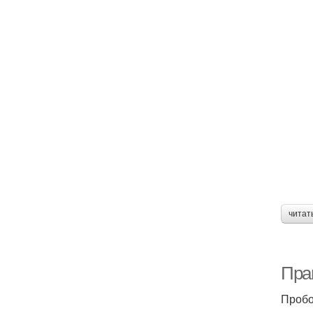
читат
Пра
Пробо