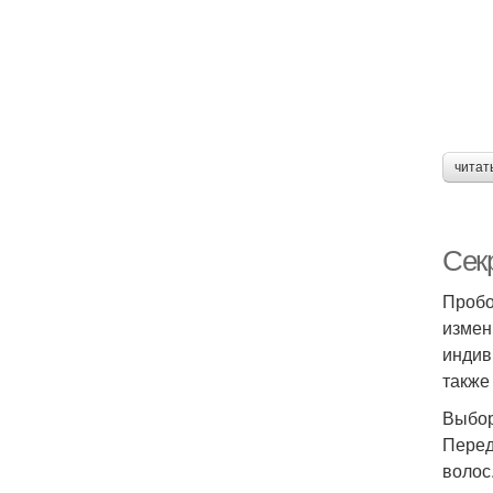
читат
Сек
Пробо
измен
индив
также
Выбор
Перед
волос