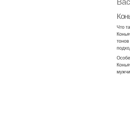
Вас
Кон
Что т
Конья
тонов
подхо
Особе
Конья
мужчи