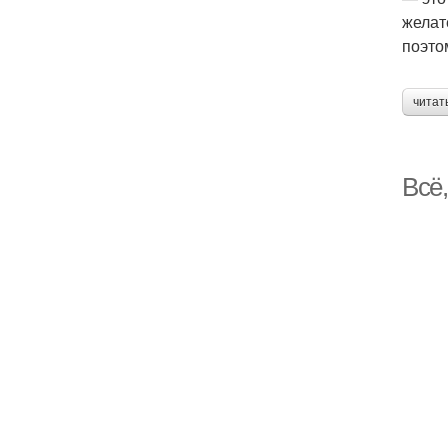
желат
поэто
читат
Всё,