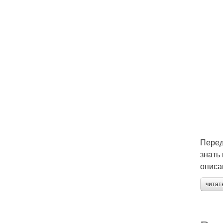
Перед
знать
описа
читат