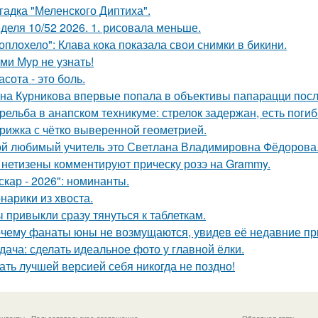
гадка "Меленского Диптиха".
деля 10/52 2026. 1. рисовала меньше.
оплохело": Клава кока показала свои снимки в бикини.
ми Мур не узнать!
асота - это боль.
на Курникова впервые попала в объективы папарацци посл
рельба в анапском техникуме: стрелок задержан, есть поги
рижка с чётко выверенной геометрией.
й любимый учитель это Светлана Владимировна Фёдорова
- нетизены комментируют прическу розэ на Grammy.
скар - 2026": номинанты.
нарики из хвоста.
 привыкли сразу тянуться к таблеткам.
чему фанаты юны не возмущаются, увидев её недавние пр
дача: сделать идеальное фото у главной ёлки.
ать лучшей версией себя никогда не поздно!