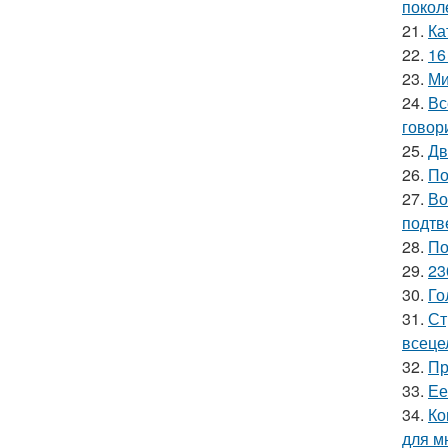
покол
21.
Ка
22.
16
23.
Ми
24.
Вс
говори
25.
Дв
26.
По
27.
Во
подтв
28.
По
29.
23
30.
Го
31.
Ст
всеце
32.
Пр
33.
Ее
34.
Ко
для м