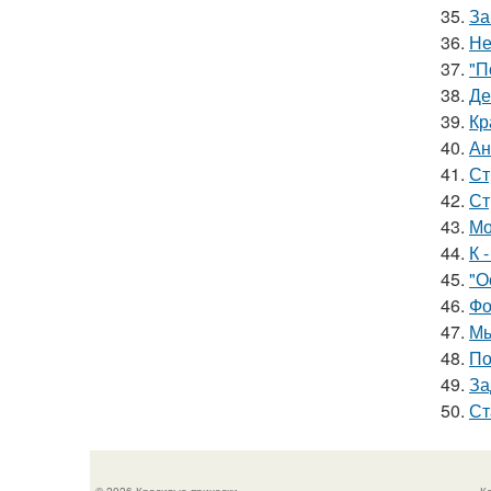
35.
За
36.
Не
37.
"П
38.
Де
39.
Кр
40.
Ан
41.
Ст
42.
Ст
43.
Мо
44.
К 
45.
"О
46.
Фо
47.
Мы
48.
По
49.
За
50.
Ст