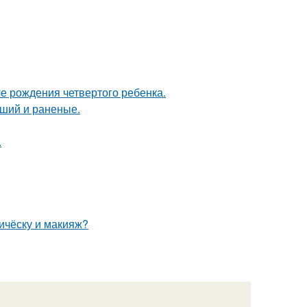
е рождения четвертого ребенка.
бший и раненые.
.
ичёску и макияж?