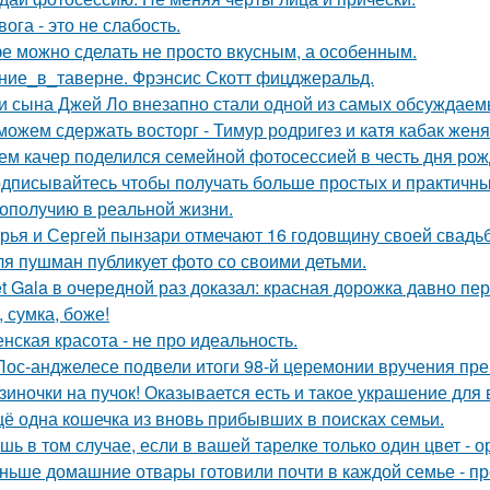
вога - это не слабость.
е можно сделать не просто вкусным, а особенным.
ние_в_таверне. Фрэнсис Скотт фицджеральд.
и сына Джей Ло внезапно стали одной из самых обсуждаемы
можем сдержать восторг - Тимур родригез и катя кабак женя
ем качер поделился семейной фотосессией в честь дня рож
дписывайтесь чтобы получать больше простых и практичных 
гополучию в реальной жизни.
рья и Сергей пынзари отмечают 16 годовщину своей свадь
я пушман публикует фото со своими детьми.
t Gala в очередной раз доказал: красная дорожка давно пе
, сумка, боже!
нская красота - не про идеальность.
Лос-анджелесе подвели итоги 98-й церемонии вручения пре
зиночки на пучок! Оказывается есть и такое украшение для 
ё одна кошечка из вновь прибывших в поисках семьи.
шь в том случае, если в вашей тарелке только один цвет -
ньше домашние отвары готовили почти в каждой семье - п