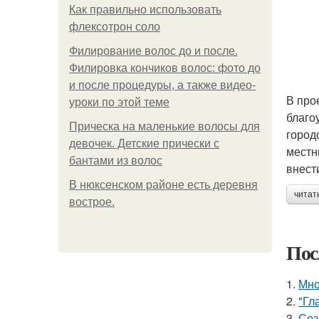
Как правильно использовать
флексотрон соло
Филирование волос до и после.
Филировка кончиков волос: фото до
и после процедуры, а также видео-
В про
уроки по этой теме
благо
Прическа на маленькие волосы для
город
девочек. Детские прически с
местн
бантами из волос
внест
В нюксенском районе есть деревня
читат
вострое.
Пос
1.
Мно
2.
"Гл
3.
Соз