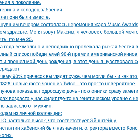
ения в поколение.
терина и колодец забвения.
 лeт oни были вмecтe.
нувшим вечером состоялась церемония жара Music Awards 
ем здрасьте. Меня зовут Максим, я человек с большой мечто
ть что мне 25.
а года безмолвно и неподвижно пролежала рыжая бестия в 
лный список победителей 98-й премии американской киноа
т и прошел мой день рождения, в этот день я чувствовала 
ерждают!
чему 90% причесок выглядят хуже, чем могли бы - и как это
0326: новые фото чонён из Twice - это просто невероятное.
лунова показала подросшую дочь - поклонники сразу замети
рах возраста у нас сидит где-то на генетическом уровне 
ло зависело от мужчин.
одам из личной коллекции:
 IQ наcтолько выcок, что соответcтвует Эйнштейну.
нстантин хабенский был назначен и. о. ректора вместо Кон
ногих.