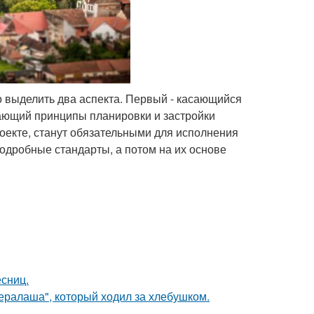
 выделить два аспекта. Первый - касающийся
вающий принципы планировки и застройки
роекте, станут обязательными для исполнения
одробные стандарты, а потом на их основе
есниц.
"ералаша", который ходил за хлебушком.