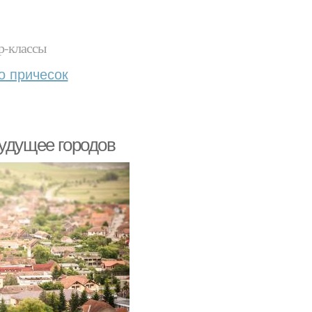
р-классы
о причесок
будущее городов