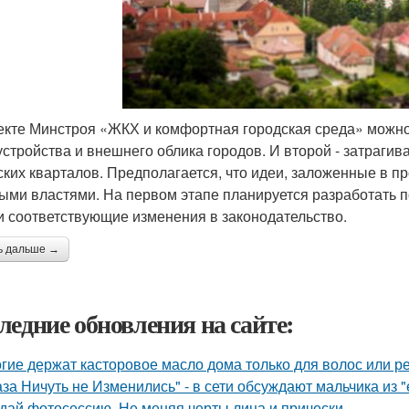
екте Минстроя «ЖКХ и комфортная городская среда» можно
устройства и внешнего облика городов. И второй - затраги
ских кварталов. Предполагается, что идеи, заложенные в п
ыми властями. На первом этапе планируется разработать п
и соответствующие изменения в законодательство.
ь дальше →
ледние обновления на сайте:
гие держат касторовое масло дома только для волос или р
аза Ничуть не Изменились" - в сети обсуждают мальчика из 
дай фотосессию. Не меняя черты лица и прически.