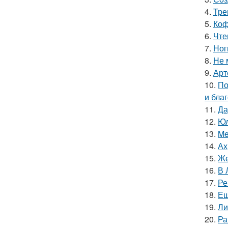
4.
Тре
5.
Коф
6.
Чте
7.
Ног
8.
Не 
9.
Арт
10.
По
и бла
11.
Да
12.
Юл
13.
Me
14.
Ах
15.
Же
16.
В 
17.
Ре
18.
Ещ
19.
Ли
20.
Ра