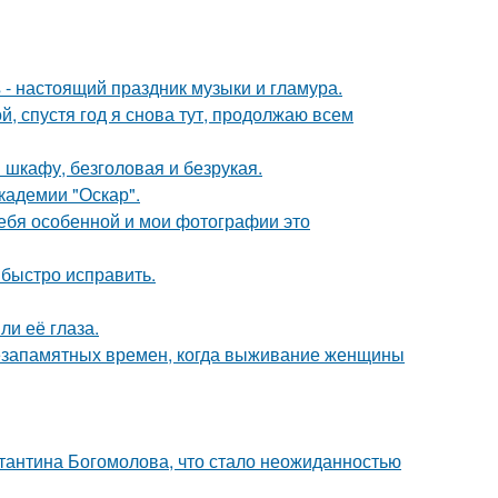
- настоящий праздник музыки и гламура.
й, спустя год я снова тут, продолжаю всем
шкафу, безголовая и безрукая.
кадемии "Оскар".
себя особенной и мои фотографии это
 быстро исправить.
ли её глаза.
с незапамятных времен, когда выживание женщины
стантина Богомолова, что стало неожиданностью