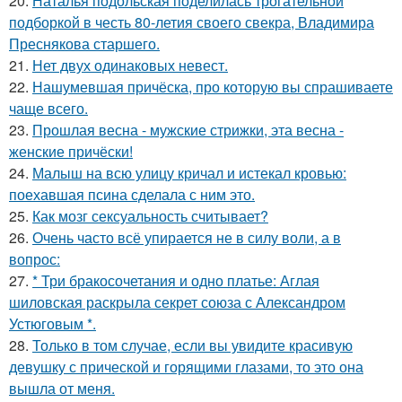
20.
Наталья подольская поделилась трогательной
подборкой в честь 80-летия своего свекра, Владимира
Преснякова старшего.
21.
Нет двух одинаковых невест.
22.
Нашумевшая причёска, про которую вы спрашиваете
чаще всего.
23.
Прошлая весна - мужские стрижки, эта весна -
женские причёски!
24.
Малыш на всю улицу кричал и истекал кровью:
поехавшая псина сделала с ним это.
25.
Как мозг сексуальность считывает?
26.
Очень часто всё упирается не в силу воли, а в
вопрос:
27.
* Три бракосочетания и одно платье: Аглая
шиловская раскрыла секрет союза с Александром
Устюговым *.
28.
Только в том случае, если вы увидите красивую
девушку с прической и горящими глазами, то это она
вышла от меня.