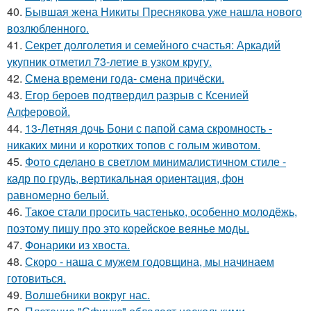
40.
Бывшая жена Никиты Преснякова уже нашла нового
возлюбленного.
41.
Секрет долголетия и семейного счастья: Аркадий
укупник отметил 73-летие в узком кругу.
42.
Смена времени года- смена причёски.
43.
Егор бероев подтвердил разрыв с Ксенией
Алферовой.
44.
13-Летняя дочь Бони с папой сама скромность -
никаких мини и коротких топов с голым животом.
45.
Фото сделано в светлом минималистичном стиле -
кадр по грудь, вертикальная ориентация, фон
равномерно белый.
46.
Такое стали просить частенько, особенно молодёжь,
поэтому пишу про это корейское веянье моды.
47.
Фонарики из хвоста.
48.
Скоро - наша с мужем годовщина, мы начинаем
готовиться.
49.
Волшебники вокруг нас.