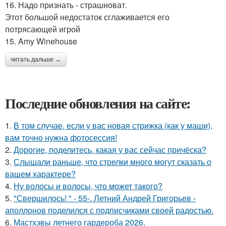
16. Надо признать - страшноват.
Этот большой недостаток сглаживается его
потрясающей игрой
15. Amy Winehouse
читать дальше →
Последние обновления на сайте:
1.
В том случае, если у вас новая стрижка (как у маши),
вам точно нужна фотосессия!
2.
Дорогие, поделитесь, какая у вас сейчас причёска?
3.
Слышали раньше, что стрелки много могут сказать о
вашем характере?
4.
Ну волосы и волосы, что может такого?
5.
"Свершилось! " - 55-. Летний Андрей Григорьев -
аполлонов поделился с подписчиками своей радостью.
6.
Мастхэвы летнего гардероба 2026.