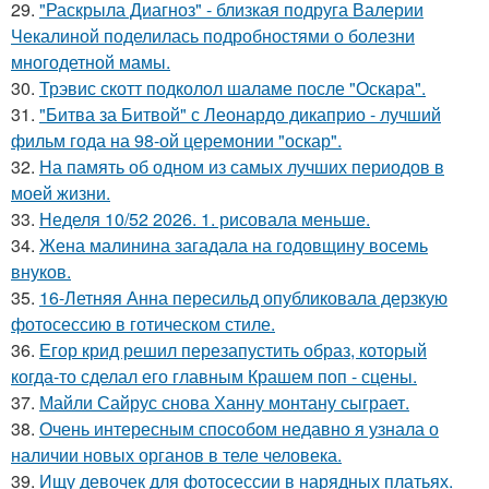
29.
"Раскрыла Диагноз" - близкая подруга Валерии
Чекалиной поделилась подробностями о болезни
многодетной мамы.
30.
Трэвис скотт подколол шаламе после "Оскара".
31.
"Битва за Битвой" с Леонардо дикаприо - лучший
фильм года на 98-ой церемонии "оскар".
32.
На память об одном из самых лучших периодов в
моей жизни.
33.
Неделя 10/52 2026. 1. рисовала меньше.
34.
Жена малинина загадала на годовщину восемь
внуков.
35.
16-Летняя Анна пересильд опубликовала дерзкую
фотосессию в готическом стиле.
36.
Егор крид решил перезапустить образ, который
когда-то сделал его главным Крашем поп - сцены.
37.
Майли Сайрус снова Ханну монтану сыграет.
38.
Очень интересным способом недавно я узнала о
наличии новых органов в теле человека.
39.
Ищу девочек для фотосессии в нарядных платьях.