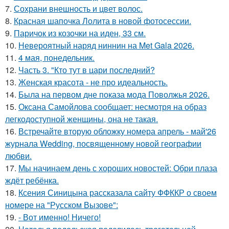
7.
Сохрани внешность и цвет волос.
8.
Красная шапочка Лолита в новой фотосессии.
9.
Паричок из козочки на иден, 33 см.
10.
Невероятный наряд ниннин на Met Gala 2026.
11.
4 мая, понедельник.
12.
Часть 3. "Кто тут в цари последний?
13.
Женская красота - не про идеальность.
14.
Была на первом дне показа мода Поволжья 2026.
15.
Оксана Самойлова сообщает: несмотря на образ
легкодоступной женщины, она не такая.
16.
Встречайте вторую обложку номера апрель - май'26
журнала Wedding, посвященному новой географии
любви.
17.
Мы начинаем день с хороших новостей: Обри плаза
ждёт ребёнка.
18.
Ксения Синицына рассказала сайту ФФККР о своем
номере на "Русском Вызове":
19.
- Вот именно! Ничего!