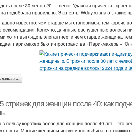
еть после 30 лет на 20 — легко! Удачная прическа скроет пар
она подобрана правильно. Эксперты Wday.ru знают, какие п
 давно известно: чем старше мы становимся, тем короче во
е рекомендация. Конечно, длинные распущенные волосы ни
ами хотят выглядеть элегантнее, и чем старше женщина, те
ждает парикмахер бьюти-пространства «Парикмахеры» Юли
ь дальше →
5 стрижек для женщин после 40: как подч
ль
 в пользу коротких волос для женщин после 40 лет – это ре
ботности. Многие женщины интуитивно выбирают стрижки п