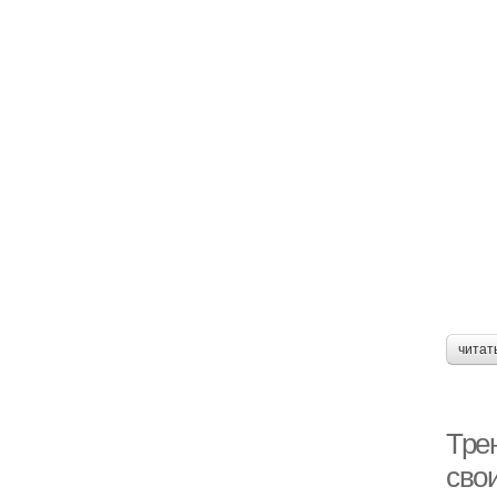
читат
Тре
свои