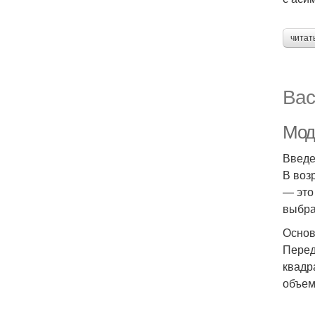
читат
Вас
Мод
Введ
В воз
— это
выбра
Основ
Перед
квадр
объем