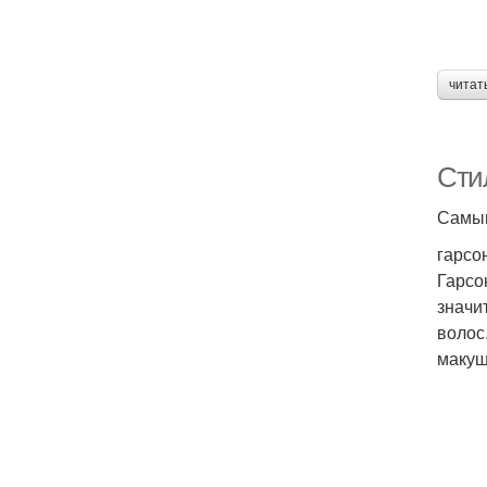
читат
Сти
Самым
гарсо
Гарсо
значи
волос
макуш