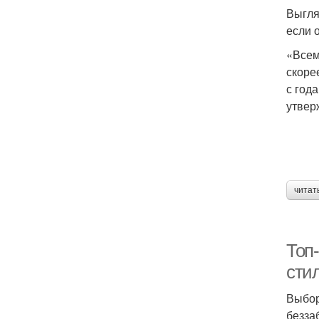
Выгляд
если 
«Всем
скоре
с год
утвер
читат
Топ-
сти
Выбор
безза