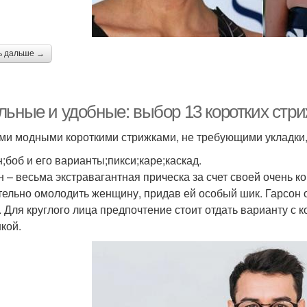
ь дальше →
льные и удобные: выбор 13 коротких стри
и модными короткими стрижками, не требующими укладки, 
н;боб и его варианты;пикси;каре;каскад.
н – весьма экстравагантная прическа за счет своей очень 
тельно омолодить женщину, придав ей особый шик. Гарсон о
. Для круглого лица предпочтение стоит отдать варианту с 
кой.