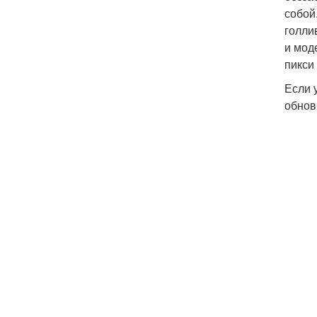
собой
голли
и мод
пикси
Если 
обнов