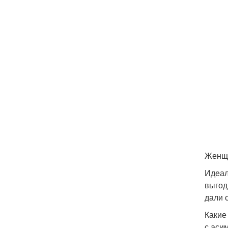
Женщи
Идеал
выгод
дали 
Какие
с аси