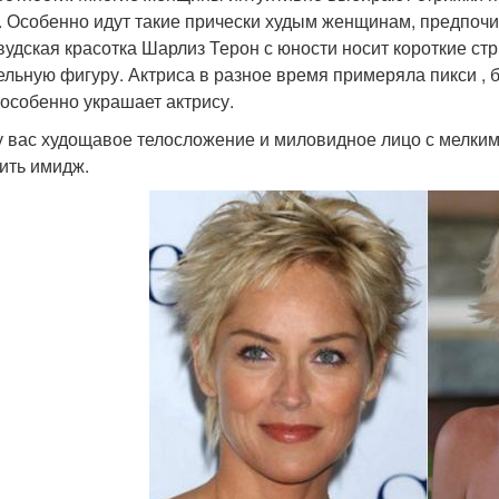
. Особенно идут такие прически худым женщинам, предпоч
вудская красотка Шарлиз Терон с юности носит короткие ст
ельную фигуру. Актриса в разное время примеряла пикси , б
 особенно украшает актрису.
у вас худощавое телосложение и миловидное лицо с мелким
ить имидж.