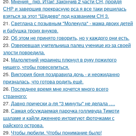
20.
Мнения_ пкр. Итак! Закончив 2 части СН, пройдя
СНР и завершив прекрасную рса я все таки решилась
взяться за этот "Шедевр" под названием СН 3.
21.
Светлана с позывным "Молекула" - мама двоих детей
и бабушка троих внуков.
22.
Об этом не принято говорить, но у каждого они есть.
23.
Озверевшая учительница палец ученице из-за своей
злости повредила.
24.
Малолетний украинец плюнул в руку пожилого
нищего, чтобы повеселиться.
25.
Виктория боня поздравила дочь - и неожиданно
призналась, что готова родить ещё.
26.
Последнее время мне хочется много всего
странного:
27.
Давно прически а-ля "3 минуты" не делала ….
28.
Самая обсуждаемая парочка голливуда Тимоти
шаламе и кайли дженнер интригуют фоточками с
райского острова.
29.
Чтобы любили. Чтобы понимание было!