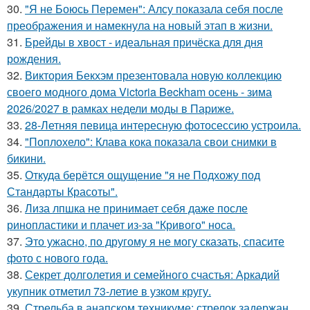
30.
"Я не Боюсь Перемен": Алсу показала себя после
преображения и намекнула на новый этап в жизни.
31.
Брейды в хвост - идеальная причёска для дня
рождения.
32.
Виктория Бекхэм презентовала новую коллекцию
своего модного дома Victoria Beckham осень - зима
2026/2027 в рамках недели моды в Париже.
33.
28-Летняя певица интересную фотосессию устроила.
34.
"Поплохело": Клава кока показала свои снимки в
бикини.
35.
Откуда берётся ощущение "я не Подхожу под
Стандарты Красоты".
36.
Лиза лпшка не принимает себя даже после
ринопластики и плачет из-за "Кривого" носа.
37.
Это ужасно, по другому я не могу сказать, спасите
фото с нового года.
38.
Секрет долголетия и семейного счастья: Аркадий
укупник отметил 73-летие в узком кругу.
39.
Стрельба в анапском техникуме: стрелок задержан,