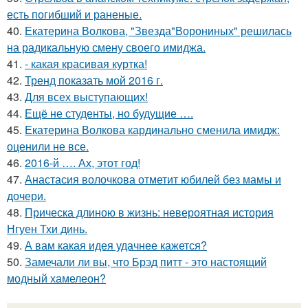
есть погибший и раненые.
40.
Екатерина Волкова, "Звезда"Ворониных" решилась
на радикальную смену своего имиджа.
41.
- какая красивая куртка!
42.
Тренд показать мой 2016 г.
43.
Для всех выступающих!
44.
Ещё не студенты, но будущие ….
45.
Екатерина Волкова кардинально сменила имидж:
оценили не все.
46.
2016-й …. Ах, этот год!
47.
Анастасия волочкова отметит юбилей без мамы и
дочери.
48.
Прическа длиною в жизнь: невероятная история
Нгуен Тхи динь.
49.
А вам какая идея удачнее кажется?
50.
Замечали ли вы, что Брэд питт - это настоящий
модный хамелеон?