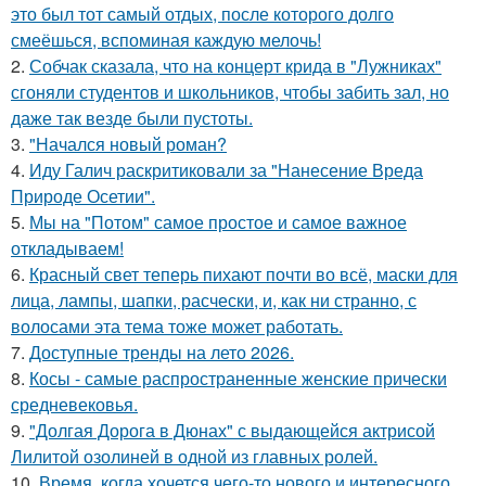
это был тот самый отдых, после которого долго
смеёшься, вспоминая каждую мелочь!
2.
Собчак сказала, что на концерт крида в "Лужниках"
сгоняли студентов и школьников, чтобы забить зал, но
даже так везде были пустоты.
3.
"Начался новый роман?
4.
Иду Галич раскритиковали за "Нанесение Вреда
Природе Осетии".
5.
Мы на "Потом" самое простое и самое важное
откладываем!
6.
Красный свет теперь пихают почти во всё, маски для
лица, лампы, шапки, расчески, и, как ни странно, с
волосами эта тема тоже может работать.
7.
Доступные тренды на лето 2026.
8.
Косы - самые распространенные женские прически
средневековья.
9.
"Долгая Дорога в Дюнах" с выдающейся актрисой
Лилитой озолиней в одной из главных ролей.
10.
Время, когда хочется чего-то нового и интересного.