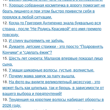
11.
Хорошо собранная косметичка в дорогу помогает не
брать лишнего и при этом быстро привести себя в
порядок в любой ситуации.
12.
Когда-то Григория Антипенко знала буквально вся
страна - после "Не Родись Красивой" его имя гремело
повсюду.
13.
И спину выпрямить не забудь.
14.
Думаете, детские стрижки - это просто "Подровнять
Кончики" и "сделать ёжик"?
15.
Шесть лет секрета: Малахов впервые показал лицо
сына.
16.
У маши шикарные волосы, густые, волнистые.
17.
Почему мама замуж за папу вышла.
18.
На фото вы видите великолепный аксессуар - это
может быть как шпилька, так и брошь, в зависимости от
вашего выбора и предпочтений!
19.
Тенденция на короткие волосы набирает обороты в
2026 году.