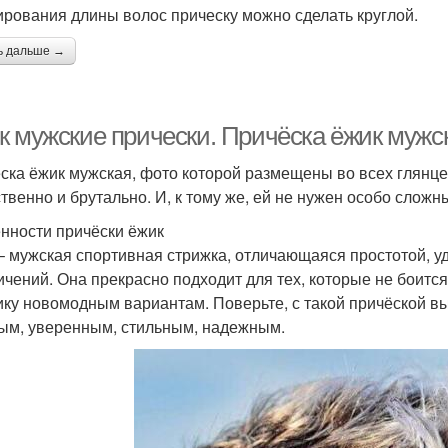
ирования длины волос прическу можно сделать круглой.
ь дальше →
к мужские прически. Причёска ёжик мужс
ска ёжик мужская, фото которой размещены во всех глянце
твенно и брутально. И, к тому же, ей не нужен особо сложны
нности причёски ёжик
– мужская спортивная стрижка, отличающаяся простотой, у
ичений. Она прекрасно подходит для тех, которые не боитс
ику новомодным вариантам. Поверьте, с такой причёской в
ым, уверенным, стильным, надежным.