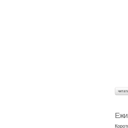
читат
Ежи
Корот