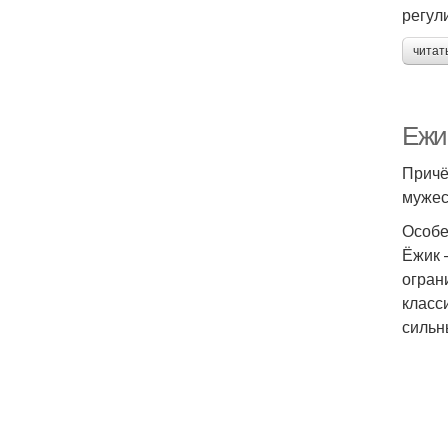
регул
читат
Ежи
Причё
мужес
Особе
Ёжик 
огран
класс
сильн