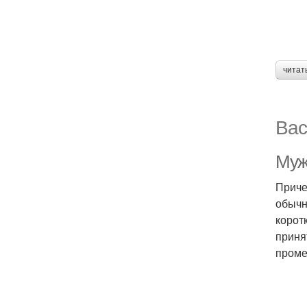
читат
Вас
Муж
Приче
обычн
корот
приня
проме