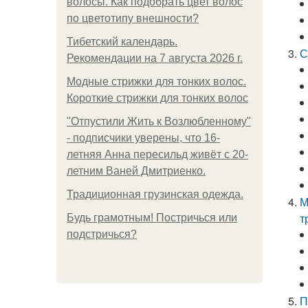
волосы. Как подобрать цвет волос
по цветотипу внешности?
Тибетский календарь.
С
Рекомендации на 7 августа 2026 г.
Модные стрижки для тонких волос.
Короткие стрижки для тонких волос
"Отпустили Жить к Возлюбленному"
- подписчики уверены, что 16-
летняя Анна пересильд живёт с 20-
летним Ваней Дмитриенко.
Традиционная грузинская одежда.
М
т
Будь грамотным! Постричься или
подстричься?
П