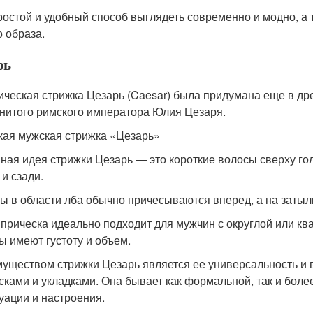
ростой и удобный способ выглядеть современно и модно, а 
о образа.
рь
ическая стрижка Цезарь (Caesar) была придумана еще в дре
нитого римского императора Юлия Цезаря.
кая мужская стрижка «Цезарь»
ная идея стрижки Цезарь — это короткие волосы сверху го
 и сзади.
ы в области лба обычно причесываются вперед, а на затылк
 прическа идеально подходит для мужчин с округлой или ква
ы имеют густоту и объем.
уществом стрижки Цезарь является ее универсальность и 
сками и укладками. Она бывает как формальной, так и боле
туации и настроения.