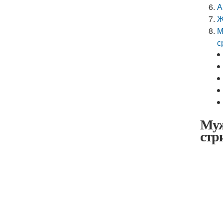
А
Ж
М
с
Муж
стр