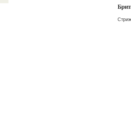
Брит
Стриж