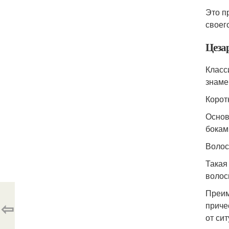
Это п
своег
Цеза
Класс
знаме
Корот
Основ
бокам
Волос
Такая
волос
Преим
⇦
приче
от си