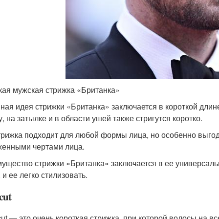
кая мужская стрижка «Британка»
ная идея стрижки «Британка» заключается в короткой длине
, на затылке и в области ушей также стригутся коротко.
трижка подходит для любой формы лица, но особенно выго
енными чертами лица.
ущество стрижки «Британка» заключается в ее универсально
 и ее легко стилизовать.
cut
cut — это очень короткая стрижка, при которой волосы на в