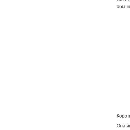
обычн
Корот
Она я