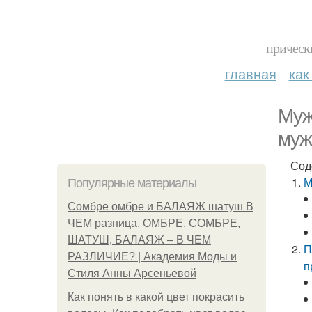
прическ
главная
как
Муж
муж
Сод
М
Популярные материалы
Сомбре омбре и БАЛАЯЖ шатуш В
ЧЕМ разница. ОМБРЕ, СОМБРЕ,
ШАТУШ, БАЛАЯЖ – В ЧЕМ
П
РАЗЛИЧИЕ? | Академия Моды и
п
Стиля Анны Арсеньевой
Как понять в какой цвет покрасить