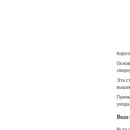
Корот
Основ
сверху
Эта с
выраж
Преим
ухода,
Buzz 
Buzz 