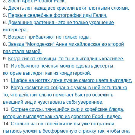
3.
Scum Apex Predator Pack.
4.
Десять лет назад все красили веки плотными слоями.
5.
Первые свадебные фотографии иды Галич.
6.
Домашние растения - это не только украшение
интерьера.
7.
Возраст прибавляют не только годы.
8.
Звезда "Молодежки" Анна михайловская во второй
раз стала мамой.
9.
Когда сияют ключицы, то ты и выглядишь красивее.
10.
Из обычного печенья можно сделать десерты,
которые выглядят как из кондитерской.
11.
Шифон на ногтях даже лучше самого цвета выглядит.
12.
Когда косметичка собрана с умом, в ней есть только
то, что действительно помогает быстро освежить
внешний вид и чувствовать себя увереннее.
13.
Острые соусы, тянущийся сыр и корейские блюда,
которые выглядят как кадр из дорогого Food - видео.
14.
Сколько часов своей жизни вы уже потратили,
пытаясь уложить бесформенную стрижку так, чтобы она