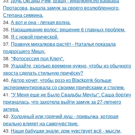
33.
Дочь Оксаны Рим, фэшн - инфлюенсер варвара
Протасова, вышла замуж за своего возлюбленного,
Степана симкина.
34.
А вот и она - легкая волна.
35.
Наращивание волос: решение 6 главных проблем.
36.
Я с новой прической.
37.
Правнук михалкова растёт - Наталья показала
подросшего Мишу.
38.
"Фотосессия под Ключ".
39.
Угадайте, сколько времени нужно, чтобы из обычного
хвоста сделать стильную причёску?
40.
Автор хочет, чтобы розэ из Blackpink больше
экспериментировала со своими причёсками и стилем.
41.
"У Меня еще не Было Свадьбы Мечты": Саша бортич
призналась, что захотела выйти замуж за 27-летнего
актера.
42.
Холодный или горячий душ - привычка, которая
реально влияет на самочувствие.
43.
Наши бабушки знали: дом чувствует всё - мысли,