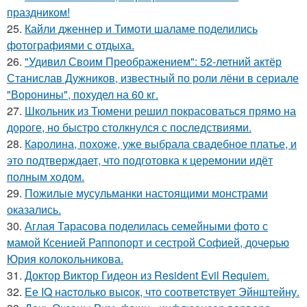
праздником!
25.
Кайли дженнер и Тимоти шаламе поделились
фотографиями с отдыха.
26.
"Удивил Своим Преображением": 52-летний актёр
Станислав Дужников, известный по роли лёни в сериале
"Воронины", похудел на 60 кг.
27.
Школьник из Тюмени решил покрасоваться прямо на
дороге, но быстро столкнулся с последствиями.
28.
Каролина, похоже, уже выбрала свадебное платье, и
это подтверждает, что подготовка к церемонии идёт
полным ходом.
29.
Пожилые мусульманки настоящими монстрами
оказались.
30.
Аглая Тарасова поделилась семейными фото с
мамой Ксенией Раппопорт и сестрой Софией, дочерью
Юрия колокольникова.
31.
Доктор Виктор Гидеон из Resident Evil Requiem.
32.
Ее IQ наcтолько выcок, что соответcтвует Эйнштейну.