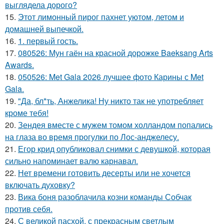
выглядела дорого?
15.
Этот лимонный пирог пахнет уютом, летом и
домашней выпечкой.
16.
1. первый гость.
17.
080526: Мун гаён на красной дорожке Baeksang Arts
Awards.
18.
050526: Met Gala 2026 лучшее фото Карины с Met
Gala.
19.
"Да, бл*ть, Анжелика! Ну никто так не употребляет
кроме тебя!
20.
Зендея вместе с мужем томом холландом попались
на глаза во время прогулки по Лос-анджелесу.
21.
Егор крид опубликовал снимки с девушкой, которая
сильно напоминает валю карнавал.
22.
Нет времени готовить десерты или не хочется
включать духовку?
23.
Вика боня разоблачила козни команды Собчак
против себя.
24.
С великой пасхой, с прекрасным светлым