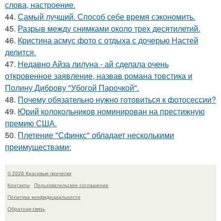
слова, настроение.
44.
Самый лучший. Способ себе время сэкономить.
45.
Разрыв между снимками около трех десятилетий.
46.
Кристина асмус фото с отдыха с дочерью Настей
делится.
47.
Недавно Айза лилуна - ай сделала очень
откровенное заявление, назвав романа товстика и
Полину Диброву "Убогой Парочкой".
48.
Почему обязательно нужно готовиться к фотосессии?
49.
Юрий колокольников номинирован на престижную
премию США.
50.
Плетение "Сфинкс" обладает несколькими
преимуществами:
© 2026 Красивые прически
Контакты
Пользовательское соглашение
Политика конфидециальности
Обратная связь