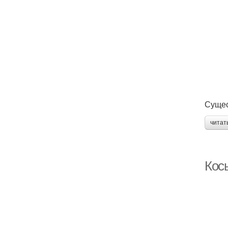
Сущес
читат
Косы