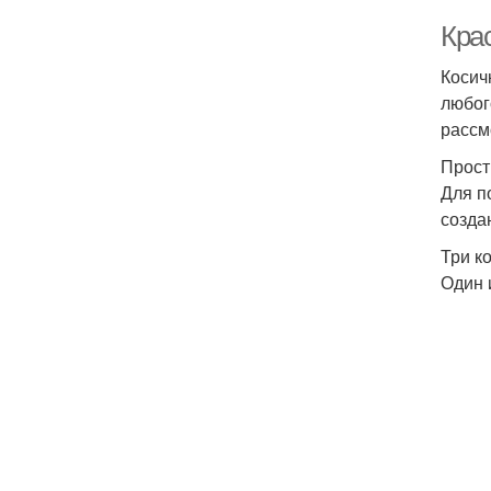
Кра
Косич
любог
рассм
Прост
Для п
созда
Три к
Один 