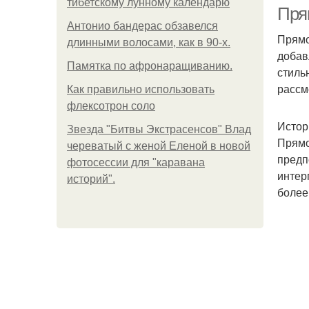
тибетскому лунному календарю
Пря
Антонио бандерас обзавелся
Прямо
длинными волосами, как в 90-х.
добав
Ко
Памятка по афронаращиванию.
стиль
рассм
Как правильно использовать
флексотрон соло
Истор
Звезда "Битвы Экстрасенсов" Влад
Прямо
череватый с женой Еленой в новой
предп
фотосессии для "каравана
интер
историй".
более