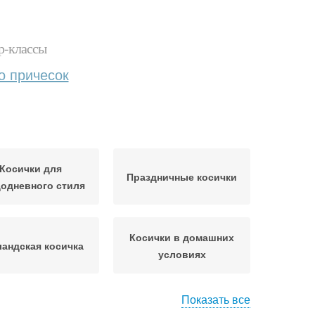
р-классы
о причесок
Косички для
Праздничные косички
одневного стиля
Косички в домашних
ландская косичка
условиях
Показать все
Косички на круглое
жские косички