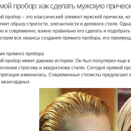
косичками
мой пробор: как сделать мужскую причес
й пробор – это классический элемент мужской прически, ко
ляет образу строгости, элегантности и делового стиля. Одн
сички для круглого
Косички для волос
но и современно, важно правильно его сделать и подобрать 
лица
отрим все нюансы создания прямого пробора, его преимуще
ия прямого пробора
й пробор имеет давнюю историю. Он был популярен еще в 
очтение строгому и аккуратному стилю. Сегодня прямой про
претация изменилась. Современные стилисты предлагают мн
 авангардных.