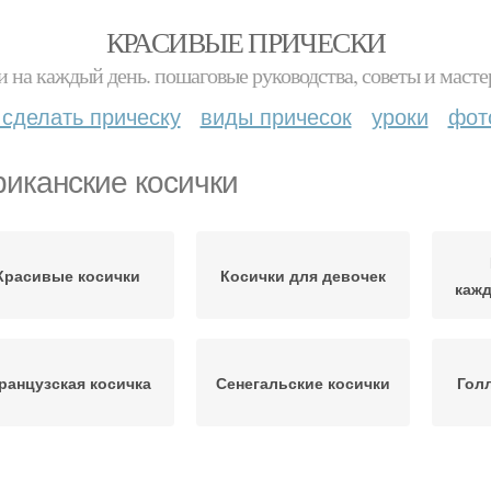
КРАСИВЫЕ ПРИЧЕСКИ
и на каждый день. пошаговые руководства, советы и масте
 сделать прическу
виды причесок
уроки
фот
иканские косички
Красивые косички
Косички для девочек
кажд
ранцузская косичка
Сенегальские косички
Гол
Образа с африканскими
ически с косичками
Му