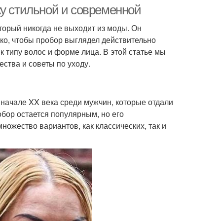
лицо
ку стильной и современной
торый никогда не выходит из моды. Он
ако, чтобы пробор выглядел действительно
Кудряшки с
к типу волос и форме лица. В этой статье мы
африканским
ства и советы по уходу.
колоритом
начале XX века среди мужчин, которые отдали
бор остается популярным, но его
ожество вариантов, как классических, так и