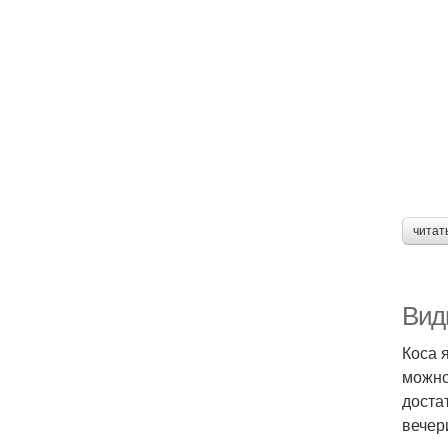
читат
Вид
Коса 
можно
доста
вечер