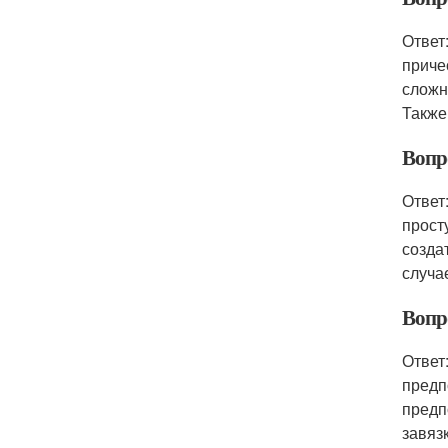
Ответ
приче
сложн
Также
Вопр
Ответ
прост
созда
случа
Вопр
Ответ
предп
предп
завяз