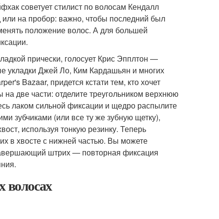
йфхак советует стилист по волосам Кендалл
 или на пробор: важно, чтобы последний был
оменять положение волос. А для большей
иксации.
 гладкой прически, голосует Крис Эпплтон —
ые укладки Джей Ло, Ким Кардашьян и многих
per's Bazaar, придется кстати тем, кто хочет
ы на две части: отделите треугольником верхнюю
тесь лаком сильной фиксации и щедро распылите
ими зубчиками (или все ту же зубную щетку),
вост, используя тонкую резинку. Теперь
их в хвосте с нижней частью. Вы можете
к. Завершающий штрих — повторная фиксация
яния.
х волосах