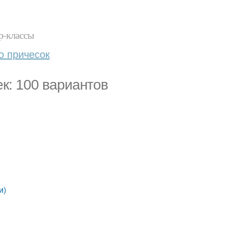
р-классы
о причесок
к: 100 вариантов
и)