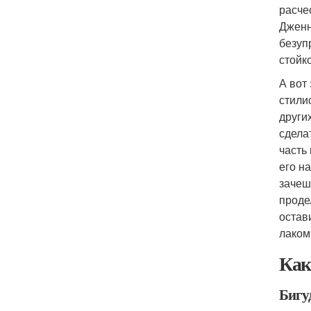
расче
Дженн
безуп
стойк
А вот
стили
других
сдела
часть
его н
зачеш
проде
остав
лаком
Как
Бигу