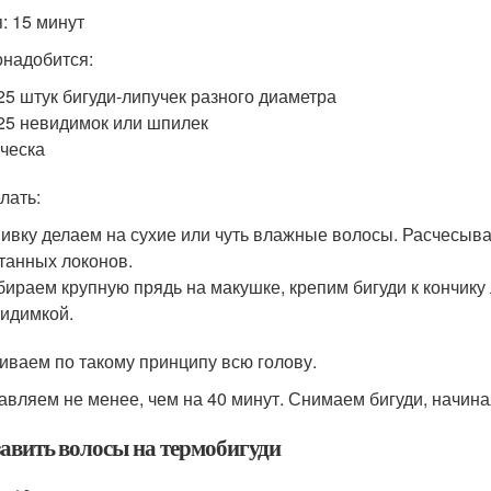
: 15 минут
онадобится:
25 штук бигуди-липучек разного диаметра
25 невидимок или шпилек
ческа
лать:
ивку делаем на сухие или чуть влажные волосы. Расчесыва
танных локонов.
ираем крупную прядь на макушке, крепим бигуди к кончику
идимкой.
виваем по такому принципу всю голову.
тавляем не менее, чем на 40 минут. Снимаем бигуди, начина
завить волосы на термобигуди