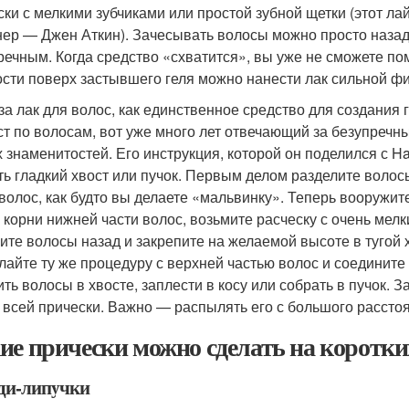
ски с мелкими зубчиками или простой зубной щетки (этот ла
ер — Джен Аткин). Зачесывать волосы можно просто назад
речным. Когда средство «схватится», вы уже не сможете п
ости поверх застывшего геля можно нанести лак сильной ф
 за лак для волос, как единственное средство для создания
ст по волосам, вот уже много лет отвечающий за безупречн
 знаменитостей. Его инструкция, которой он поделился с Har
ть гладкий хвост или пучок. Первым делом разделите волос
 волос, как будто вы делаете «мальвинку». Теперь вооружи
а корни нижней части волос, возьмите расческу с очень мелк
ите волосы назад и закрепите на желаемой высоте в тугой х
лайте ту же процедуру с верхней частью волос и соедините 
ить волосы в хвосте, заплести в косу или собрать в пучо
 всей прически. Важно — распылять его с большого рассто
ие прически можно сделать на коротки
ди-липучки