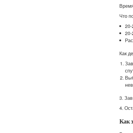
Время
Что п
20-
20-
Рас
Как де
Зав
спу
Выб
нев
3. За
4. Ос
Как 