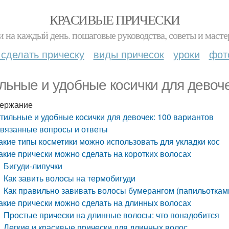
КРАСИВЫЕ ПРИЧЕСКИ
и на каждый день. пошаговые руководства, советы и масте
 сделать прическу
виды причесок
уроки
фот
льные и удобные косички для девоче
ержание
тильные и удобные косички для девочек: 100 вариантов
вязанные вопросы и ответы
акие типы косметики можно использовать для укладки кос
акие прически можно сделать на коротких волосах
Бигуди-липучки
Как завить волосы на термобигуди
Как правильно завивать волосы бумерангом (папильоткам
акие прически можно сделать на длинных волосах
Простые прически на длинные волосы: что понадобится
Легкие и красивые прически для длинных волос