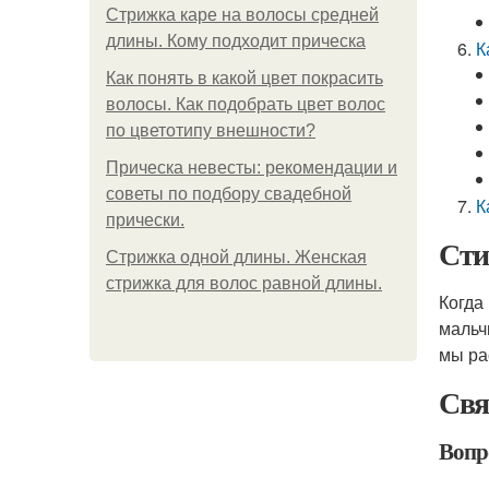
Стрижка каре на волосы средней
длины. Кому подходит прическа
К
Как понять в какой цвет покрасить
волосы. Как подобрать цвет волос
по цветотипу внешности?
Прическа невесты: рекомендации и
советы по подбору свадебной
К
прически.
Сти
Стрижка одной длины. Женская
стрижка для волос равной длины.
Когда
мальч
мы ра
Свя
Вопро