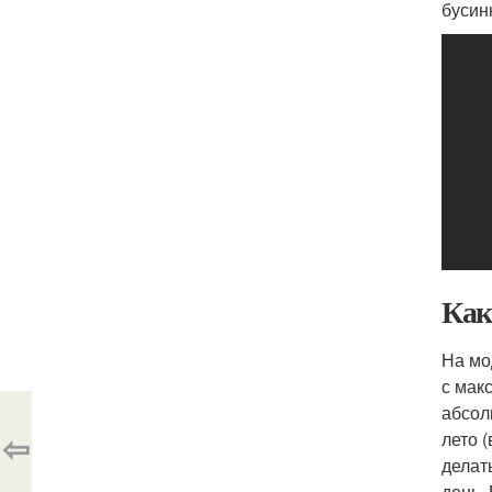
бусин
Как
На мо
с мак
абсол
⇦
лето 
делат
день.