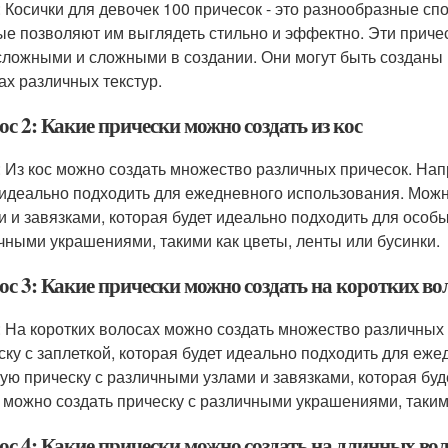
: Косички для девочек 100 причесок - это разнообразные сп
ые позволяют им выглядеть стильно и эффектно. Эти причес
сложными и сложными в создании. Они могут быть созданы н
ах различных текстур.
с 2: Какие прически можно создать из кос
: Из кос можно создать множество различных причесок. Нап
 идеально подходить для ежедневного использования. Можн
и и завязками, которая будет идеально подходить для особы
чными украшениями, такими как цветы, ленты или бусинки.
ос 3: Какие прически можно создать на коротких во
: На коротких волосах можно создать множество различных
ску с заплеткой, которая будет идеально подходить для еж
ую прическу с различными узлами и завязками, которая буд
 можно создать прическу с различными украшениями, такими
ос 4: Какие прически можно создать на длинных во