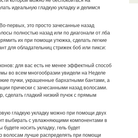
елать идеальную гладкую укладку и делимся
 Во-первых, это просто зачесанные назад
олосы полностью назад или по диагонали от лба
прямить их при помощи утюжка, сделать легкие
нт для обладательниц стрижек боб или пикси:
конов: для вас есть не менее эффектный способ
ие мы во всем многообразии увидели на Неделе
окие пучки, украшенные бархатными бантами, а
иации прически с зачесанными назад волосами.
, сделать гладкий низкий пучок с прямым
ндовую гладкую укладку можно при помощи двух
тоит выбирать с увлажняющими компонентами в
 будете носить укладку, гель будет
 по волосам лучше распределять при помощи