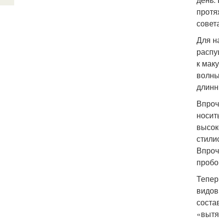
протя
совет
Для н
распу
к мак
волны
длинн
Впроч
носит
высок
стили
Впроч
пробо
Тепер
видов
соста
«вытя