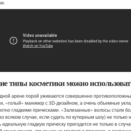
ки.
ие типы косметики можно использоват
дной арене порой уживаются совершенно противоположные
си, «голый» маникюр с 3D-дизайном, а очень объемные укла
ютно гладкими прическами. «Зализанные» волосы стали бо
(во всяком случае, если судить по кутюрным шоу) не только 
ь идеальную гладкую прическу пригодится не только в случ
 В конце концов, кто из нас не мечтает о прическе, о сохран