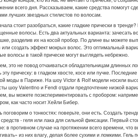
жении всего дня. Рассказываем, какие средства помогут сд
ами лучших звездных стилистов по волосам.
ачала стоит разобраться, какие гладкие прически в тренде?
щенные волосы. Есть два актуальных варианта: зачесать в
ушке, разделив их на косой пробор. По длине вы можете вы
 или создать эффект мокрых волос. Это оптимальный вариа
ые волосы в такой прическе могут выглядеть небрежно.
ем, это не повод отчаиваться обладательницам длинных ло
ь эту прическу: в гладком хвосте, косе или пучке. Последн
ой моды в Париже. На шоу Victor & Rolf модели носили выс
сты шоу Valentino и Fendi отдали предпочтение низкой вар
ем, вы можете поэкспериментировать с пробором: например
ром, как часто носит Хейли Бибер.
ь поговорим о тонкостях: поверьте, они есть. Создать тре
 средств - геля или лака для сильной фиксации. Первый с
ве: в противном случае на протяжении всего времени, что вы
гивать» из них влагу, делая более сухими и ломкими. Гель