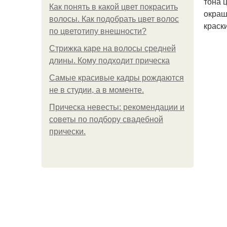
тона 
Как понять в какой цвет покрасить
окраш
волосы. Как подобрать цвет волос
краск
по цветотипу внешности?
Стрижка каре на волосы средней
длины. Кому подходит прическа
Самые красивые кадры рождаются
не в студии, а в моменте.
Прическа невесты: рекомендации и
советы по подбору свадебной
прически.