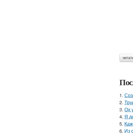
читат
Пос
1.
Соз
2.
Тру
3.
Ох 
4.
Я д
5.
Каж
6.
Из 