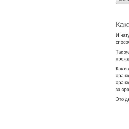
читат
Как
И нат
спосо
Так ж
прежд
Как и
оранж
оранж
за ор
Это д