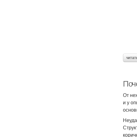
читат
Поч
От не
и у о
основ
Неуда
Струк
корич