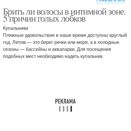
Брить ли волосы в интимной зоне.
Волос в домашних
Интимная зона
5 причин голых лобков
условиях
Купальники
Пляжные удовольствия в наше время доступны круглый
год. Летом — это берег речки или моря, а в холодные
Волос для мужчин
сезоны — бассейны и аквапарки. Для посещения
подобных мест необходимо надеть купальник.